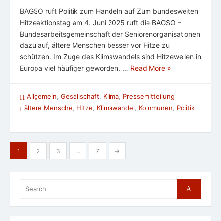
BAGSO ruft Politik zum Handeln auf Zum bundesweiten
Hitzeaktionstag am 4. Juni 2025 ruft die BAGSO –
Bundesarbeitsgemeinschaft der Seniorenorganisationen
dazu auf, ältere Menschen besser vor Hitze zu
schützen. Im Zuge des Klimawandels sind Hitzewellen in
Europa viel häufiger geworden. …
Read More »
Allgemein
,
Gesellschaft
,
Klima
,
Pressemitteilung
ältere Mensche
,
Hitze
,
Klimawandel
,
Kommunen
,
Politik
Seitennummerierung
1
2
3
…
7
→
der
Beiträge
Search
Search
for: