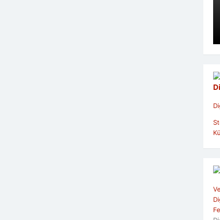
D
Di
St
Kü
Ve
Di
Fe
Di