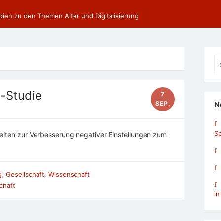
dien zu den Themen Alter und Digitalisierung
Se
fo
o-Studie
7
SEP.
N
Sp
eiten zur Verbesserung negativer Einstellungen zum
g
,
Gesellschaft
,
Wissenschaft
chaft
in