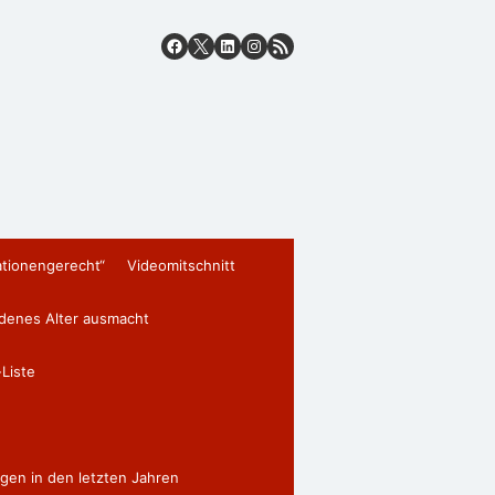
ationengerecht“
Videomitschnitt
edenes Alter ausmacht
Liste
gen in den letzten Jahren