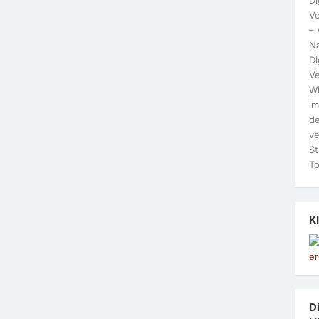
Ve
– 
N
Di
Ve
Wi
im
de
ve
St
To
K
Di