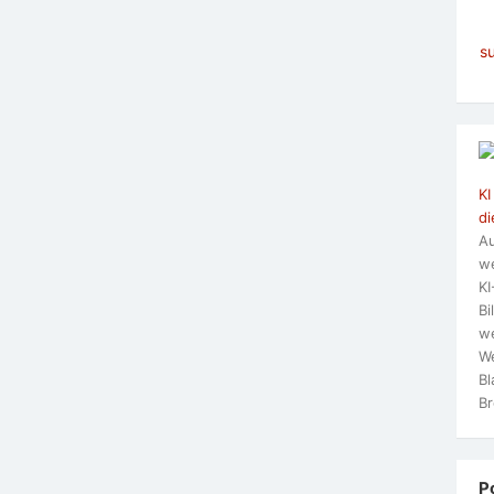
s
KI
di
Au
we
KI
Bi
we
We
Bl
Br
P