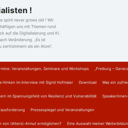
alisten !
e spirit never grows old ! Wir
häftigen uns mit Themen rund
k auf die Digitalisierung und KI.
ach Veränderung. „Es ist
u zertrümmern als ein Atom“.
rmine: Veranstaltungen, Seminare und Workshops
„Freiburg – Gener
a Hinken im Interview mit Sigrid Hofmaier
Download
Was ein zufri
tern im Spannungsfeld von Resilienz und Vulnerabilität
Speakerinnen-
erausforderung
Pressespiegel und Veranstaltungen
en von (Alters)-Armut ermöglichen?
Eine Auswahl meiner Weiterbildun