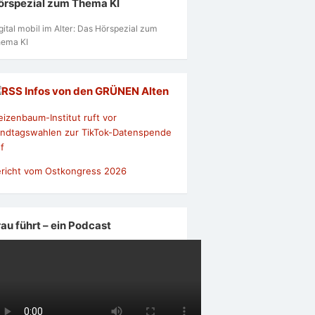
örspezial zum Thema KI
gital mobil im Alter: Das Hörspezial zum
ema KI
Infos von den GRÜNEN Alten
izenbaum-Institut ruft vor
ndtagswahlen zur TikTok-Datenspende
f
richt vom Ostkongress 2026
rau führt – ein Podcast