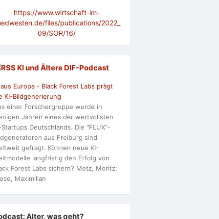
https://www.wirtschaft-im-
uedwesten.de/files/publications/2022_
09/SOR/16/
KI und Ältere DlF-Podcast
 aus Europa - Black Forest Labs prägt
e KI-Bildgenerierung
s einer Forschergruppe wurde in
nigen Jahren eines der wertvollsten
-Startups Deutschlands. Die "FLUX"-
ldgeneratoren aus Freiburg sind
ltweit gefragt. Können neue KI-
ltmodelle langfristig den Erfolg von
ack Forest Labs sichern? Metz, Moritz;
ose, Maximilian
odcast: Alter, was geht?