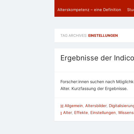
Alterskompetenz – eine Definition
Stu
TAG ARCHIVES:
EINSTELLUNGEN
Ergebnisse der Indic
Forscher:innen suchen nach Möglichk
Alter. Kurzfassung der Ergebnisse.
Allgemein
,
Altersbilder
,
Digitalisierun
Alter
,
Effekte
,
Einstellungen
,
Wissens