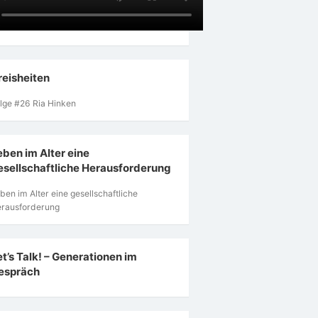
reisheiten
lge #26 Ria Hinken
eben im Alter eine
esellschaftliche Herausforderung
ben im Alter eine gesellschaftliche
rausforderung
et’s Talk! – Generationen im
espräch