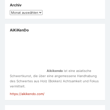
Archiv
Archiv
AiKiKenDo
Aikikendo
ist eine asiatische
Schwertkunst, die über eine angemessene Handhabung
des Schwertes aus Holz (Bokken) Achtsamkeit und Fokus
vermittelt.
https://aikikendo.com/
Meta
Anmelden
Eintrags-Feed
Kommentar-Feed