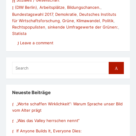
Soziales / Gesellschaft
(DIW Berlin)
,
Arbeitsplätze
,
Bildungschancen.
,
Bundestagswahl 2017
,
Demokratie
,
Deutsches Instituts
für Wirtschaftsforschung
,
Grüne
,
Klimawandel
,
Politik
,
Rechtspopulisten
,
sinkende Umfragewerte der Grünen:
,
Statista
Leave a comment
Search
Search
for:
Neueste Beiträge
„Worte schaffen Wirklichkeit“: Warum Sprache unser Bild
vom Alter prägt
„Was das Valley herrschen nennt“
If Anyone Builds It, Everyone Dies: