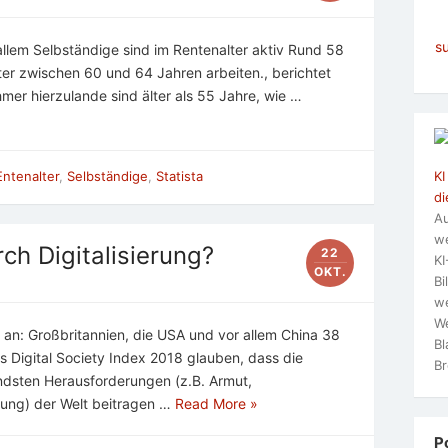
s
allem Selbständige sind im Rentenalter aktiv Rund 58
er zwischen 60 und 64 Jahren arbeiten., berichtet
mer hierzulande sind älter als 55 Jahre, wie …
KI
ntenalter
,
Selbständige
,
Statista
di
Au
we
ch Digitalisierung?
22
KI
OKT.
Bi
we
We
 an: Großbritannien, die USA und vor allem China 38
Bl
 Digital Society Index 2018 glauben, dass die
Br
endsten Herausforderungen (z.B. Armut,
ung) der Welt beitragen …
Read More »
P