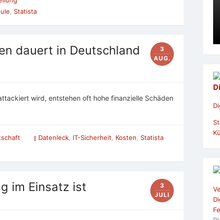
ule
,
Statista
ßen dauert in Deutschland
3
AUG.
D
ackiert wird, entstehen oft hohe finanzielle Schäden
Di
St
Kü
tschaft
Datenleck
,
IT-Sicherheit
,
Kosten
,
Statista
 im Einsatz ist
3
Ve
JULI
Di
Fe
Di