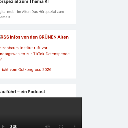
örspezial zum Thema KI
gital mobil im Alter: Das Hörspezial zum
ema KI
Infos von den GRÜNEN Alten
izenbaum-Institut ruft vor
ndtagswahlen zur TikTok-Datenspende
f
richt vom Ostkongress 2026
rau führt – ein Podcast