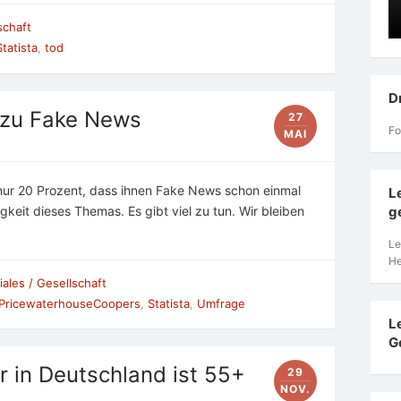
schaft
Statista
,
tod
D
 zu Fake News
27
Fo
MAI
ur 20 Prozent, dass ihnen Fake News schon einmal
L
keit dieses Themas. Es gibt viel zu tun. Wir bleiben
g
Le
He
iales / Gesellschaft
PricewaterhouseCoopers
,
Statista
,
Umfrage
L
G
r in Deutschland ist 55+
29
NOV.