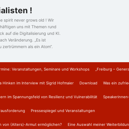
alisten !
e spirit never grows old ! Wir
häftigen uns mit Themen rund
k auf die Digitalisierung und KI.
ach Veränderung. „Es ist
u zertrümmern als ein Atom“.
rmine: Veranstaltungen, Seminare und Workshops
„Freiburg – Gener
a Hinken im Interview mit Sigrid Hofmaier
Download
Was ein zufri
tern im Spannungsfeld von Resilienz und Vulnerabilität
Speakerinnen-
erausforderung
Pressespiegel und Veranstaltungen
en von (Alters)-Armut ermöglichen?
Eine Auswahl meiner Weiterbildun