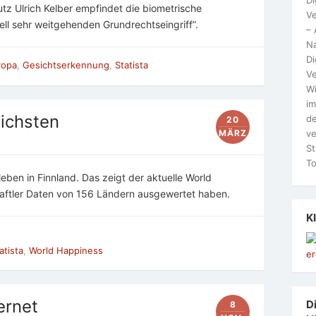
z Ulrich Kelber empfindet die biometrische
Ve
ell sehr weitgehenden Grundrechtseingriff”.
– 
N
Di
ropa
,
Gesichtserkennung
,
Statista
Ve
Wi
im
lichsten
de
20
ve
MÄRZ
St
To
eben in Finnland. Das zeigt der aktuelle World
aftler Daten von 156 Ländern ausgewertet haben.
K
atista
,
World Happiness
ternet
Di
8