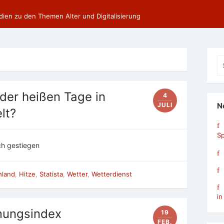
dien zu den Themen Alter und Digitalisierung
Se
fo
 der heißen Tage in
4
JULI
N
lt?
Sp
ch gestiegen
hland
,
Hitze
,
Statista
,
Wetter
,
Wetterdienst
in
mungsindex
19
FEB.