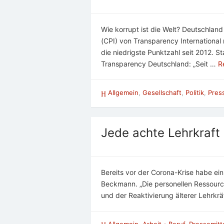
Wie korrupt ist die Welt? Deutschla
(CPI) von Transparency International
die niedrigste Punktzahl seit 2012. S
Transparency Deutschland: „Seit …
R
Allgemein
,
Gesellschaft
,
Politik
,
Pres
Jede achte Lehrkraft 
Bereits vor der Corona-Krise habe ei
Beckmann. „Die personellen Ressource
und der Reaktivierung älterer Lehrkrä
Allgemein
,
Arbeit - Beruf
,
Pressemitt