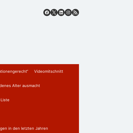
ationengerecht“
Videomitschnitt
edenes Alter ausmacht
Liste
gen in den letzten Jahren