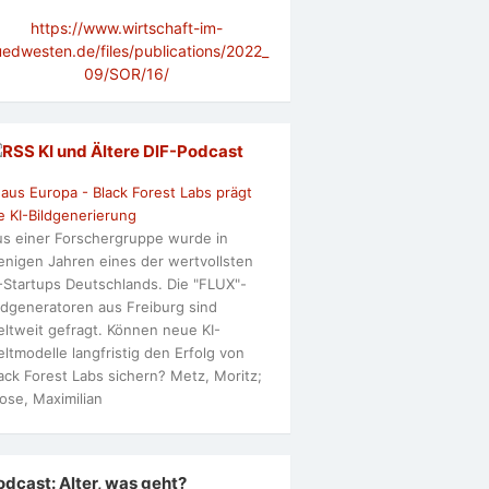
https://www.wirtschaft-im-
uedwesten.de/files/publications/2022_
09/SOR/16/
KI und Ältere DlF-Podcast
 aus Europa - Black Forest Labs prägt
e KI-Bildgenerierung
s einer Forschergruppe wurde in
nigen Jahren eines der wertvollsten
-Startups Deutschlands. Die "FLUX"-
ldgeneratoren aus Freiburg sind
ltweit gefragt. Können neue KI-
ltmodelle langfristig den Erfolg von
ack Forest Labs sichern? Metz, Moritz;
ose, Maximilian
odcast: Alter, was geht?