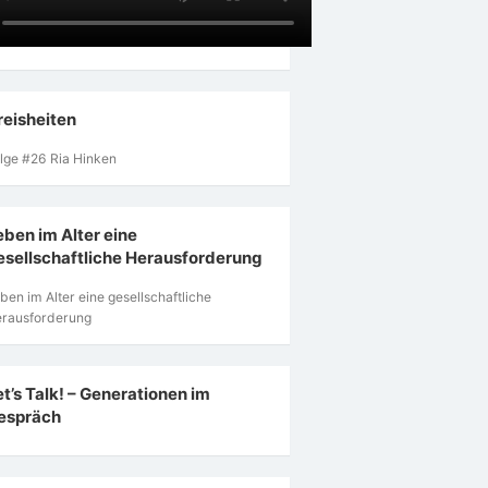
reisheiten
lge #26 Ria Hinken
eben im Alter eine
esellschaftliche Herausforderung
ben im Alter eine gesellschaftliche
rausforderung
et’s Talk! – Generationen im
espräch