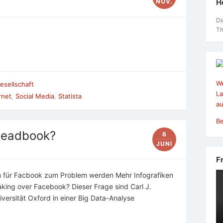
H
NOV.
Di
Th
We
Gesellschaft
La
rnet
,
Social Media
,
Statista
au
Be
Deadbook?
6
JUNI
F
ch für Facbook zum Problem werden Mehr Infografiken
taking over Facebook? Dieser Frage sind Carl J.
ersität Oxford in einer Big Data-Analyse