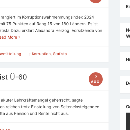
E
nd rangiert im Korruptionswahrnehmungsindex 2024
 mit 75 Punkten auf Rang 15 von 180 Ländern. Es ist
N
tatista Dazu erklärt Alexandra Herzog, Vorsitzende von
W
ead More »
semitteilung
Korruption
,
Statista
H
ist Ü-60
5
AUG.
D
n akuter Lehrkräftemangel geherrscht, sagte
G
n reichen trotz Einstellung von Seiteneinsteigenden
fte aus Pension und Rente nicht aus.“
eilung