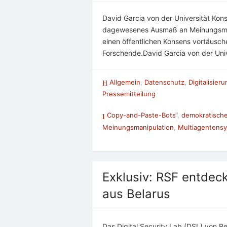
David Garcia von der Universität Kons
dagewesenes Ausmaß an Meinungsman
einen öffentlichen Konsens vortäusch
Forschende.David Garcia von der Uni
Allgemein
,
Datenschutz
,
Digitalisier
Pressemitteilung
Copy-and-Paste-Bots“
,
demokratische
Meinungsmanipulation
,
Multiagentens
Exklusiv: RSF entdec
aus Belarus
Das Digital Security Lab (DSL) von 