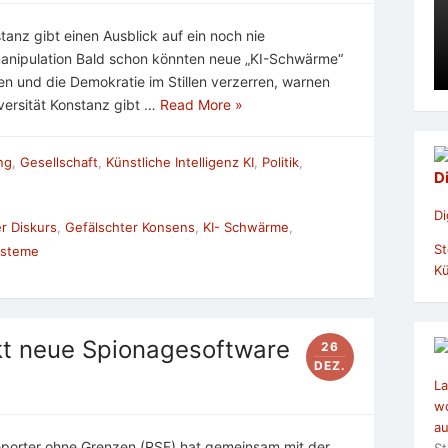
tanz gibt einen Ausblick auf ein noch nie
ipulation Bald schon könnten neue „KI-Schwärme“
en und die Demokratie im Stillen verzerren, warnen
versität Konstanz gibt …
Read More »
ung
,
Gesellschaft
,
Künstliche Intelligenz KI
,
Politik
,
D
Di
r Diskurs
,
Gefälschter Konsens
,
KI- Schwärme
,
St
ysteme
Kü
kt neue Spionagesoftware
26
DEZ.
La
wo
au
Reporter ohne Grenzen (RSF) hat gemeinsam mit der
St