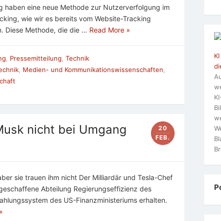
g haben eine neue Methode zur Nutzerverfolgung im
acking, wie wir es bereits vom Website-Tracking
. Diese Methode, die die …
Read More »
KI
ung
,
Pressemitteilung
,
Technik
di
echnik
,
Medien- und Kommunikationswissenschaften
,
Au
chaft
we
KI
Bi
we
Musk nicht bei Umgang
We
20
FEB.
Bl
Br
aber sie trauen ihm nicht Der Milliardär und Tesla-Chef
P
geschaffene Abteilung Regierungseffizienz des
lungssystem des US-Finanzministeriums erhalten.
»