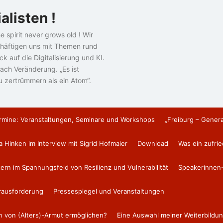
alisten !
e spirit never grows old ! Wir
häftigen uns mit Themen rund
k auf die Digitalisierung und KI.
ach Veränderung. „Es ist
u zertrümmern als ein Atom“.
rmine: Veranstaltungen, Seminare und Workshops
„Freiburg – Gener
a Hinken im Interview mit Sigrid Hofmaier
Download
Was ein zufri
tern im Spannungsfeld von Resilienz und Vulnerabilität
Speakerinnen-
erausforderung
Pressespiegel und Veranstaltungen
en von (Alters)-Armut ermöglichen?
Eine Auswahl meiner Weiterbildun