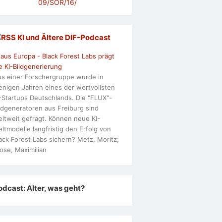
09/SOR/16/
KI und Ältere DlF-Podcast
 aus Europa - Black Forest Labs prägt
e KI-Bildgenerierung
s einer Forschergruppe wurde in
nigen Jahren eines der wertvollsten
-Startups Deutschlands. Die "FLUX"-
ldgeneratoren aus Freiburg sind
ltweit gefragt. Können neue KI-
ltmodelle langfristig den Erfolg von
ack Forest Labs sichern? Metz, Moritz;
ose, Maximilian
odcast: Alter, was geht?