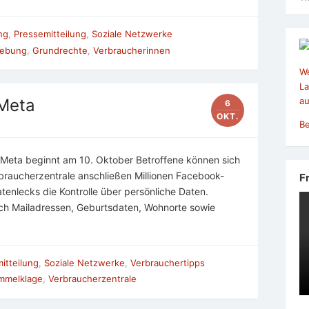
ung
,
Pressemitteilung
,
Soziale Netzwerke
gebung
,
Grundrechte
,
Verbraucherinnen
We
La
au
Meta
6
OKT.
Be
Meta beginnt am 10. Oktober Betroffene können sich
rbraucherzentrale anschließen Millionen Facebook-
F
tenlecks die Kontrolle über persönliche Daten.
ch Mailadressen, Geburtsdaten, Wohnorte sowie
itteilung
,
Soziale Netzwerke
,
Verbrauchertipps
mmelklage
,
Verbraucherzentrale