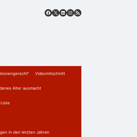
ationengerecht“
Videomitschnitt
edenes Alter ausmacht
Liste
gen in den letzten Jahren