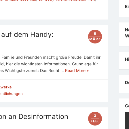
E
N
d auf dem Handy:
5
W
MÄRZ
it Familie und Freunden macht große Freude. Damit ihr
H
id, hier die wichtigsten Informationen. Grundlage für
Das Wichtigste zuerst: Das Recht …
Read More »
D
zwerke
entlichungen
G
on an Desinformation
3
FEB.