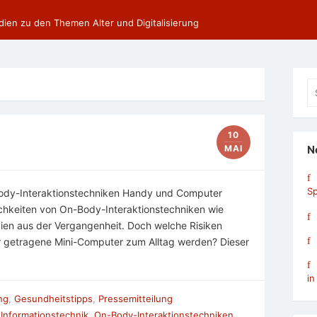
dien zu den Themen Alter und Digitalisierung
Se
fo
10
MAI
N
Sp
Body-Interaktionstechniken Handy und Computer
ichkeiten von On-Body-Interaktionstechniken wie
en aus der Vergangenheit. Doch welche Risiken
r getragene Mini-Computer zum Alltag werden? Dieser
in
ung
,
Gesundheitstipps
,
Pressemitteilung
,
Informationstechnik
,
On-Body-Interaktionstechniken
,