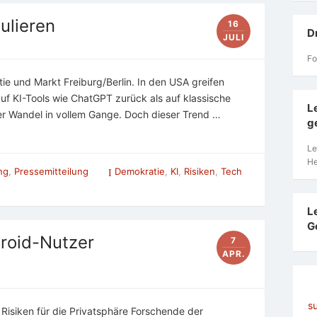
ulieren
16
D
JULI
Fo
ie und Markt Freiburg/Berlin. In den USA greifen
auf KI-Tools wie ChatGPT zurück als auf klassische
L
er Wandel in vollem Gange. Doch dieser Trend …
g
Le
He
ung
,
Pressemitteilung
Demokratie
,
KI
,
Risiken
,
Tech
L
G
roid-Nutzer
7
APR.
s
isiken für die Privatsphäre Forschende der