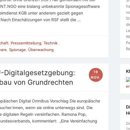
ha
ENT.NGO eine bislang unbekannte Spionagesoftware
vo
eimdienst KGB unter anderem gezielt gegen
S
Nach Einschätzungen von RSF stellt die …
di
La
Wi
Pa
chaft
,
Pressemitteilung
,
Technik
Re
ware
,
Spionage
,
Überwachung
K
U-Digitalgesetzgebung:
19
NOV.
bbau von Grundrechten
äischen Digital Omnibus Vorschlag Die europäische
Di
ucher:innen, wenn sie online unterwegs sind. Die
H
 digitalen Regeln vereinfachen. Ramona Pop,
Bundesverbands, kommentiert: „Eine Vereinfachung
Di
Th