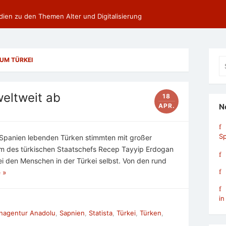
dien zu den Themen Alter und Digitalisierung
UM TÜRKEI
Se
fo
eltweit ab
18
APR.
N
Sp
 Spanien lebenden Türken stimmten mit großer
m des türkischen Staatschefs Recep Tayyip Erdogan
ei den Menschen in der Türkei selbst. Von den rund
 »
in
nagentur Anadolu
,
Sapnien
,
Statista
,
Türkei
,
Türken
,