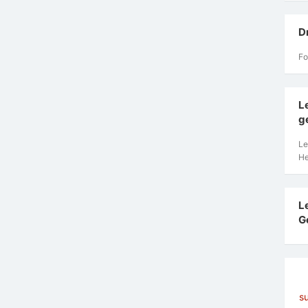
D
Fo
L
g
Le
He
L
G
s