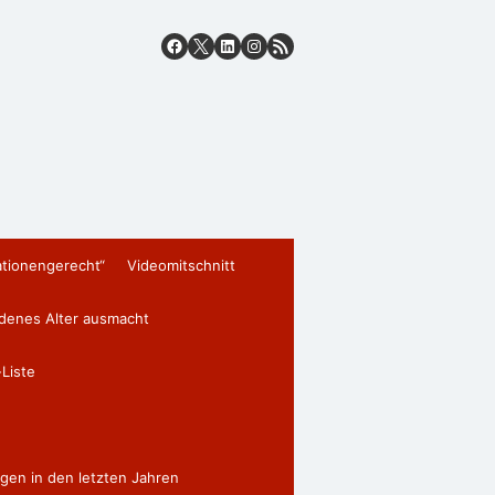
ationengerecht“
Videomitschnitt
edenes Alter ausmacht
Liste
gen in den letzten Jahren