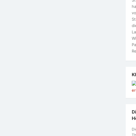
ha
vo
S
di
La
Wi
Pa
Re
K
Di
H
Di
Th