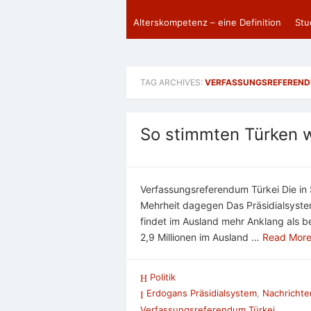
Alterskompetenz – eine Definition
Stu
TAG ARCHIVES:
VERFASSUNGSREFEREND
So stimmten Türken w
Verfassungsreferendum Türkei Die in
Mehrheit dagegen Das Präsidialsyste
findet im Ausland mehr Anklang als b
2,9 Millionen im Ausland …
Read More
Politik
Erdogans Präsidialsystem
,
Nachrichte
Verfassungsreferendum Türkei