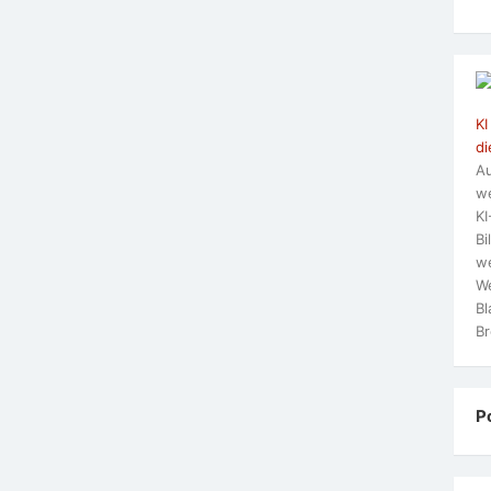
KI
di
Au
we
KI
Bi
we
We
Bl
Br
P