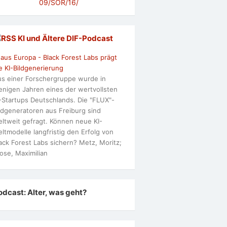
09/SOR/16/
KI und Ältere DlF-Podcast
 aus Europa - Black Forest Labs prägt
e KI-Bildgenerierung
s einer Forschergruppe wurde in
nigen Jahren eines der wertvollsten
-Startups Deutschlands. Die "FLUX"-
ldgeneratoren aus Freiburg sind
ltweit gefragt. Können neue KI-
ltmodelle langfristig den Erfolg von
ack Forest Labs sichern? Metz, Moritz;
ose, Maximilian
odcast: Alter, was geht?