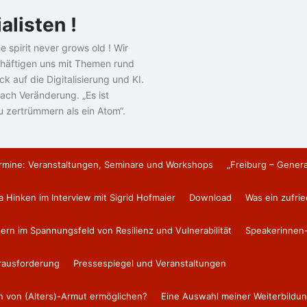
alisten !
e spirit never grows old ! Wir
häftigen uns mit Themen rund
k auf die Digitalisierung und KI.
ach Veränderung. „Es ist
u zertrümmern als ein Atom“.
rmine: Veranstaltungen, Seminare und Workshops
„Freiburg – Gener
a Hinken im Interview mit Sigrid Hofmaier
Download
Was ein zufri
tern im Spannungsfeld von Resilienz und Vulnerabilität
Speakerinnen-
erausforderung
Pressespiegel und Veranstaltungen
en von (Alters)-Armut ermöglichen?
Eine Auswahl meiner Weiterbildun