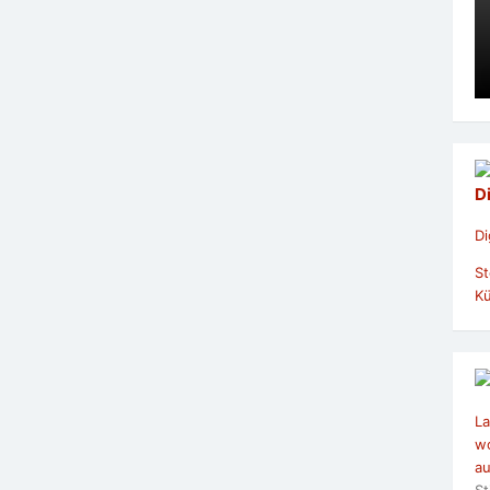
D
Di
St
Kü
La
wo
au
St