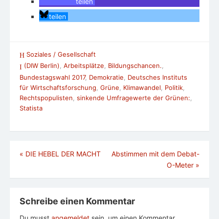
teilen
teilen
Soziales / Gesellschaft
(DIW Berlin)
,
Arbeitsplätze
,
Bildungschancen.
,
Bundestagswahl 2017
,
Demokratie
,
Deutsches Instituts
für Wirtschaftsforschung
,
Grüne
,
Klimawandel
,
Politik
,
Rechtspopulisten
,
sinkende Umfragewerte der Grünen:
,
Statista
Beitragsnavigation
«
DIE HEBEL DER MACHT
Abstimmen mit dem Debat-
O-Meter
»
Schreibe einen Kommentar
Du musst
angemeldet
sein, um einen Kommentar