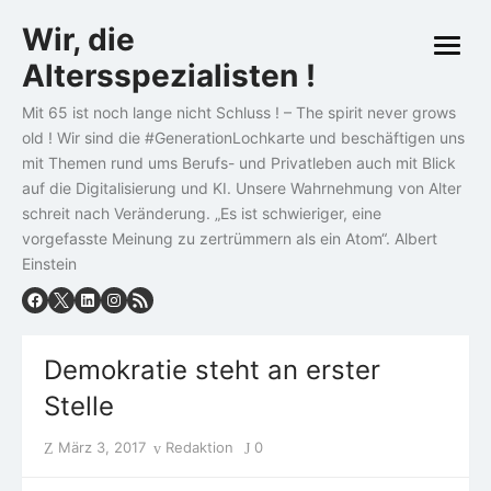
Skip
Wir, die
to
open
content
Altersspezialisten !
menu
Mit 65 ist noch lange nicht Schluss ! – The spirit never grows
old ! Wir sind die #GenerationLochkarte und beschäftigen uns
mit Themen rund ums Berufs- und Privatleben auch mit Blick
auf die Digitalisierung und KI. Unsere Wahrnehmung von Alter
schreit nach Veränderung. „Es ist schwieriger, eine
vorgefasste Meinung zu zertrümmern als ein Atom“. Albert
Einstein
Demokratie steht an erster
Stelle
Posted
Author
März 3, 2017
Redaktion
0
on