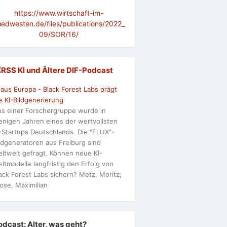
https://www.wirtschaft-im-
uedwesten.de/files/publications/2022_
09/SOR/16/
KI und Ältere DlF-Podcast
 aus Europa - Black Forest Labs prägt
e KI-Bildgenerierung
s einer Forschergruppe wurde in
nigen Jahren eines der wertvollsten
-Startups Deutschlands. Die "FLUX"-
ldgeneratoren aus Freiburg sind
ltweit gefragt. Können neue KI-
ltmodelle langfristig den Erfolg von
ack Forest Labs sichern? Metz, Moritz;
ose, Maximilian
odcast: Alter, was geht?