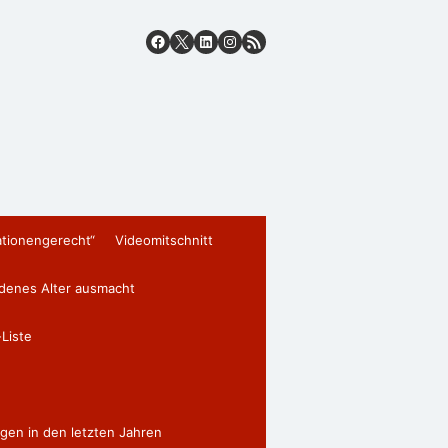
ationengerecht“
Videomitschnitt
edenes Alter ausmacht
Liste
gen in den letzten Jahren