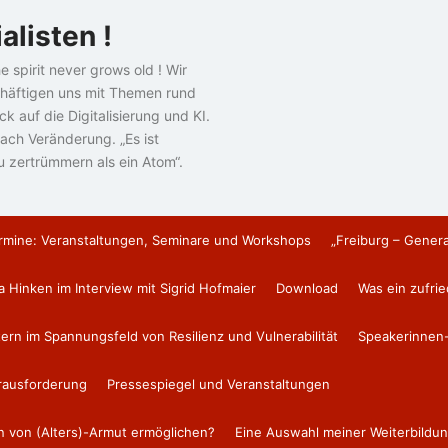
alisten !
e spirit never grows old ! Wir
häftigen uns mit Themen rund
k auf die Digitalisierung und KI.
ach Veränderung. „Es ist
u zertrümmern als ein Atom“.
rmine: Veranstaltungen, Seminare und Workshops
„Freiburg – Gener
a Hinken im Interview mit Sigrid Hofmaier
Download
Was ein zufri
tern im Spannungsfeld von Resilienz und Vulnerabilität
Speakerinnen-
erausforderung
Pressespiegel und Veranstaltungen
en von (Alters)-Armut ermöglichen?
Eine Auswahl meiner Weiterbildun