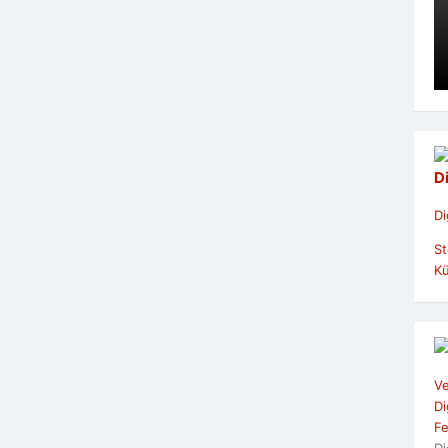
D
Di
St
Kü
Ve
Di
Fe
Di