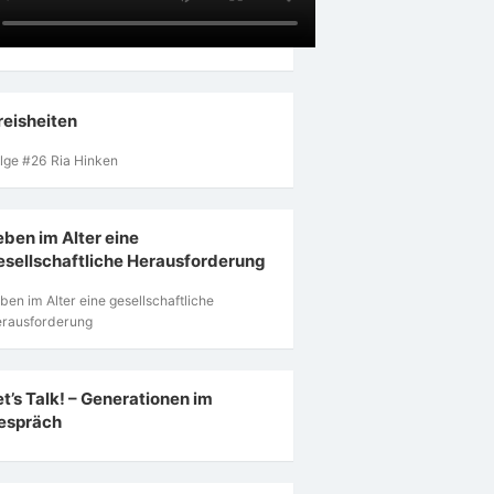
reisheiten
lge #26 Ria Hinken
eben im Alter eine
esellschaftliche Herausforderung
ben im Alter eine gesellschaftliche
rausforderung
et’s Talk! – Generationen im
espräch