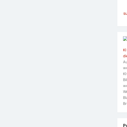
s
KI
di
Au
we
KI
Bi
we
We
Bl
Br
P