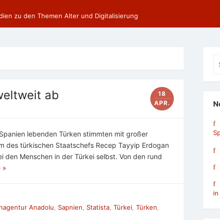
dien zu den Themen Alter und Digitalisierung
Se
fo
eltweit ab
18
APR.
N
Sp
 Spanien lebenden Türken stimmten mit großer
m des türkischen Staatschefs Recep Tayyip Erdogan
ei den Menschen in der Türkei selbst. Von den rund
 »
in
nagentur Anadolu
,
Sapnien
,
Statista
,
Türkei
,
Türken
,