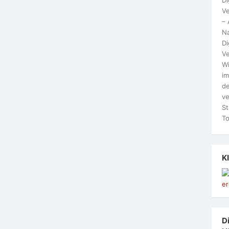
Ve
– 
N
Di
Ve
Wi
im
de
ve
St
To
K
Di