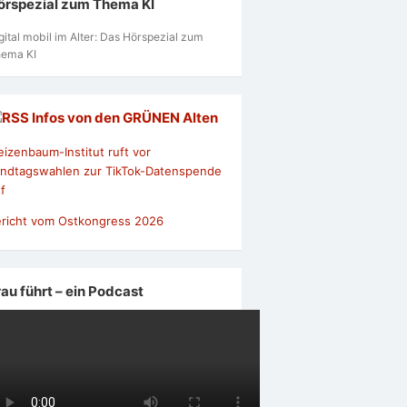
örspezial zum Thema KI
gital mobil im Alter: Das Hörspezial zum
ema KI
Infos von den GRÜNEN Alten
izenbaum-Institut ruft vor
ndtagswahlen zur TikTok-Datenspende
f
richt vom Ostkongress 2026
rau führt – ein Podcast