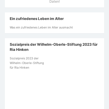
https://oberle-stiftung.de/?page_id=4851
Utopia
Oft ignoriertes Warnsignal: Was der grüne Punkt in
der Statusleiste bedeutet
Zeit­ge­mäße Alters­bil­der