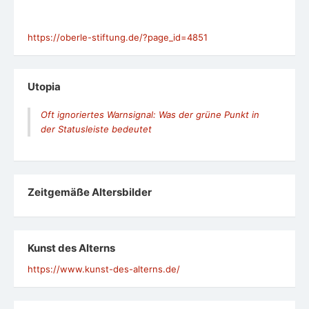
Kunst des Alterns
https://www.kunst-des-alterns.de/
„Wir haben ein falsches Altersbild“
https://www.dia-
vorsorge.de/demographie/wir-haben-ein-falsches-
altersbild/
Ceuta: Die Verdammten dieser Erde sind heute die
Migranten
Prantls Blick: Der Gesetzgeber muss sich endlich der
Realität des Lebens stellen
Medien: Journalisten dürfen keine Shownalisten sein