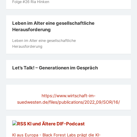
https://www.wirtschaft-im-
suedwesten.de/files/publications/2022_09/SOR/16/
KI und Ältere DlF-Podcast
KI aus Europa - Black Forest Labs prägt die KI-
Bildgenerierung
Aus einer Forschergruppe wurde in wenigen Jahren eines
der wertvollsten KI-Startups Deutschlands. Die "FLUX"-
Bildgeneratoren aus Freiburg sind weltweit gefragt.
Können neue KI-Weltmodelle langfristig den Erfolg von
Black Forest Labs sichern? Metz, Moritz; Brose, Maximilian
Podcast: Alter, was geht?
Silbernetz-Telefon 0800 4 70 80 90