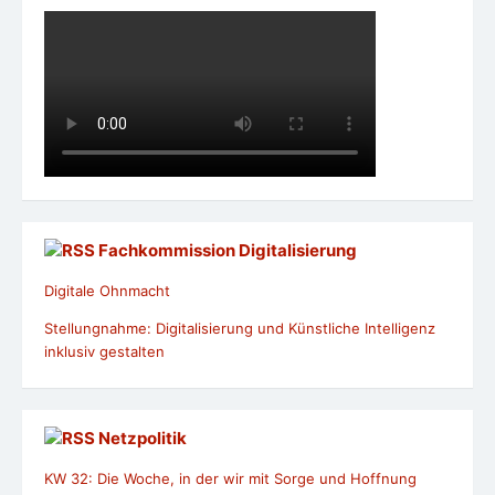
inklusiv gestalten
Netzpolitik
KW 32: Die Woche, in der wir mit Sorge und Hoffnung
nach Sachsen-Anhalt blickten
– : Fraktal, generiert mit MandelBrowser von Tomasz
ŚmigielskiDie 32. Kalenderwoche geht zu Ende. Wir haben
12 neue Texte mit insgesamt 127.811 Zeichen
veröffentlicht. Willkommen zum netzpolitischen
Wochenrückblick.
KI im Alltag #dss 2024