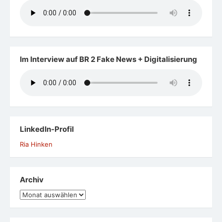
Archiv
Archiv
AiKiKenDo
Aikikendo
ist eine asiatische
Schwertkunst, die über eine angemessene Handhabung
des Schwertes aus Holz (Bokken) Achtsamkeit und Fokus
vermittelt.
https://aikikendo.com/
Meta
Anmelden
Eintrags-Feed