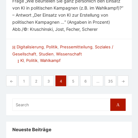
Frage „Wie beurteilen Sie ganz persönlich den Einsatz
von KI in politischen Kampagnen (z.B. im Wahlkampf)?“
– Antwort „Der Einsatz von KI zur Erstellung von
politischen Kampagnen …“ (Angaben in Prozent)
Abb./©: Kruschinski, Jost, Fecher, Scherer
Digitalisierung
,
Politik
,
Pressemitteilung
,
Soziales /
Gesellschaft
,
Studien
,
Wissenschaft
KI
,
Politik
,
Wahlkampf
Seitennummerierung
←
1
2
3
4
5
6
…
35
→
der
Beiträge
Search
Search
for:
Neueste Beiträge