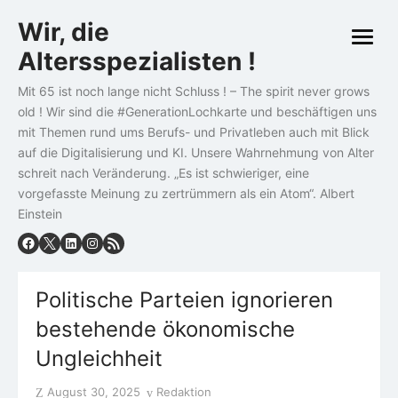
Skip
Wir, die
to
open
content
Altersspezialisten !
menu
Mit 65 ist noch lange nicht Schluss ! – The spirit never grows
old ! Wir sind die #GenerationLochkarte und beschäftigen uns
mit Themen rund ums Berufs- und Privatleben auch mit Blick
auf die Digitalisierung und KI. Unsere Wahrnehmung von Alter
schreit nach Veränderung. „Es ist schwieriger, eine
vorgefasste Meinung zu zertrümmern als ein Atom“. Albert
Einstein
Politische Parteien ignorieren
bestehende ökonomische
Ungleichheit
Posted
Author
August 30, 2025
Redaktion