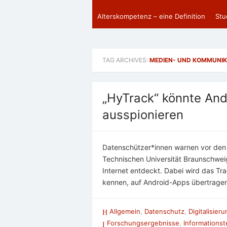
Alterskompetenz – eine Definition
Stu
TAG ARCHIVES:
MEDIEN- UND KOMMUNI
„HyTrack“ könnte And
ausspionieren
Datenschützer*innen warnen vor den R
Technischen Universität Braunschwei
Internet entdeckt. Dabei wird das Tr
kennen, auf Android-Apps übertragen
Allgemein
,
Datenschutz
,
Digitalisier
Forschungsergebnisse
,
Informationst