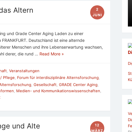
das Altern
2
JUNI
ing und Grade Center Aging Laden zu einer
in FRANKFURT. Deutschland ist eine alternde
l älterer Menschen und ihre Lebenserwartung wachsen,
D
ahl derer, die rund …
Read More »
Di
haft
,
Veranstaltungen
St
/ Pflege
,
Forum für interdisziplinäre Alternsforschung
,
Kü
 Alternsforschung
,
Gesellschaft
,
GRADE Center Aging
,
hnformen
,
Medien- und Kommunikationswissenschaften
,
t
Ve
Di
unge und Alte
12
Fe
MÄRZ
Di