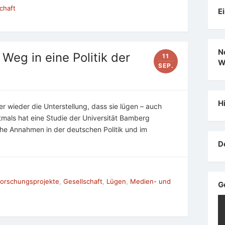
chaft
E
N
Weg in eine Politik der
11
W
SEP.
H
er wieder die Unterstellung, dass sie lügen – auch
mals hat eine Studie der Universität Bamberg
sche Annahmen in der deutschen Politik und im
D
orschungsprojekte
,
Gesellschaft
,
Lügen
,
Medien- und
G