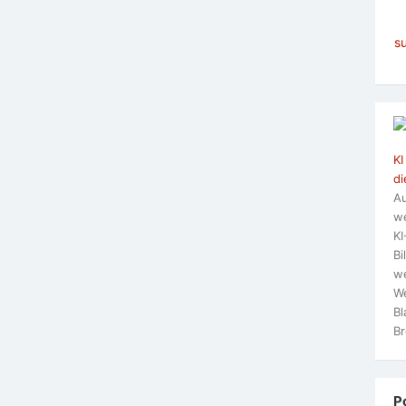
s
KI
di
Au
we
KI
Bi
we
We
Bl
Br
P