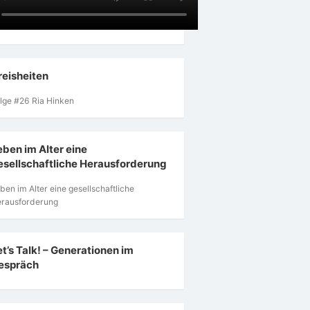
reisheiten
lge #26 Ria Hinken
eben im Alter eine
esellschaftliche Herausforderung
ben im Alter eine gesellschaftliche
rausforderung
et’s Talk! – Generationen im
espräch