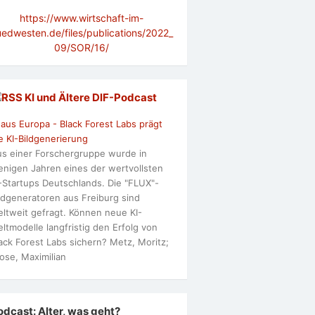
https://www.wirtschaft-im-
uedwesten.de/files/publications/2022_
09/SOR/16/
KI und Ältere DlF-Podcast
 aus Europa - Black Forest Labs prägt
e KI-Bildgenerierung
s einer Forschergruppe wurde in
nigen Jahren eines der wertvollsten
-Startups Deutschlands. Die "FLUX"-
ldgeneratoren aus Freiburg sind
ltweit gefragt. Können neue KI-
ltmodelle langfristig den Erfolg von
ack Forest Labs sichern? Metz, Moritz;
ose, Maximilian
odcast: Alter, was geht?