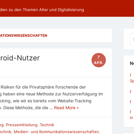
dien zu den Themen Alter und Digitalisierung
KATIONSWISSENSCHAFTEN
Se
fo
roid-Nutzer
7
APR.
N
Sp
isiken für die Privatsphäre Forschende der
g haben eine neue Methode zur Nutzerverfolgung im
acking, wie wir es bereits vom Website-Tracking
. Diese Methode, die die …
Read More »
in
ung
,
Pressemitteilung
,
Technik
echnik
,
Medien- und Kommunikationswissenschaften
,