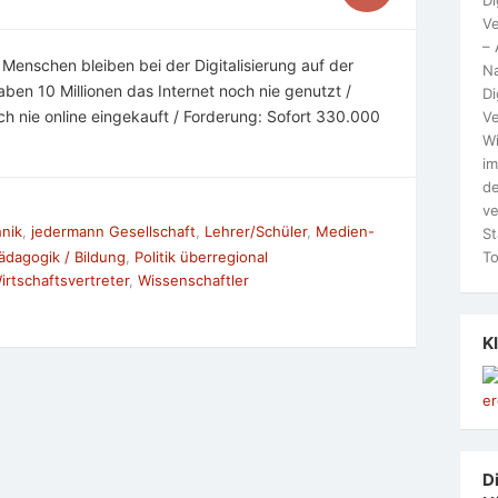
Ve
– 
e Menschen bleiben bei der Digitalisierung auf der
N
ben 10 Millionen das Internet noch nie genutzt /
Di
ch nie online eingekauft / Forderung: Sofort 330.000
Ve
Wi
im
de
ve
hnik
,
jedermann Gesellschaft
,
Lehrer/Schüler
,
Medien-
St
To
ädagogik / Bildung
,
Politik überregional
irtschaftsvertreter
,
Wissenschaftler
K
Di