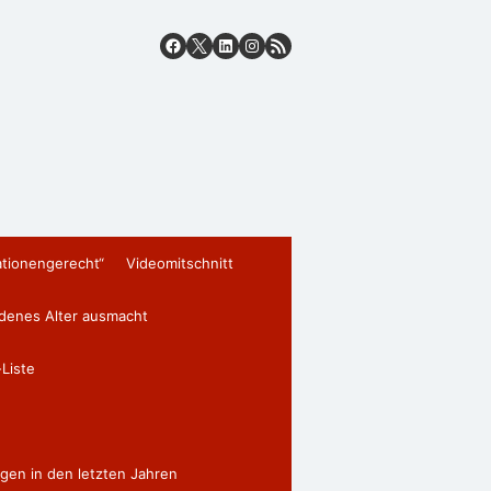
ationengerecht“
Videomitschnitt
edenes Alter ausmacht
Liste
gen in den letzten Jahren