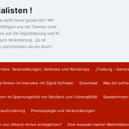
alisten !
e spirit never grows old ! Wir
häftigen uns mit Themen rund
k auf die Digitalisierung und KI.
ach Veränderung. „Es ist
u zertrümmern als ein Atom“.
rmine: Veranstaltungen, Seminare und Workshops
„Freiburg – Gener
a Hinken im Interview mit Sigrid Hofmaier
Download
Was ein zufri
tern im Spannungsfeld von Resilienz und Vulnerabilität
Speakerinnen-
erausforderung
Pressespiegel und Veranstaltungen
en von (Alters)-Armut ermöglichen?
Eine Auswahl meiner Weiterbildun