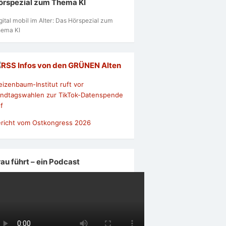
örspezial zum Thema KI
gital mobil im Alter: Das Hörspezial zum
ema KI
Infos von den GRÜNEN Alten
izenbaum-Institut ruft vor
ndtagswahlen zur TikTok-Datenspende
f
richt vom Ostkongress 2026
rau führt – ein Podcast