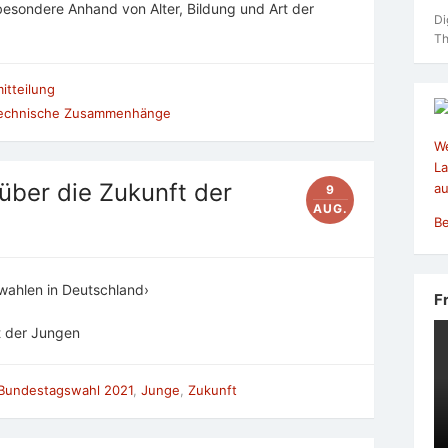
esondere Anhand von Alter, Bildung und Art der
Di
Th
itteilung
echnische Zusammenhänge
We
La
über die Zukunft der
au
9
AUG.
Be
wahlen in Deutschland›
F
t der Jungen
Bundestagswahl 2021
,
Junge
,
Zukunft