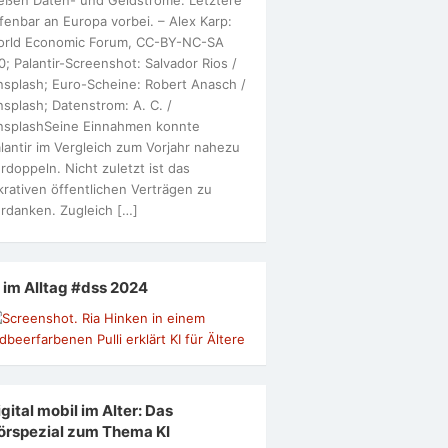
fenbar an Europa vorbei. – Alex Karp:
orld Economic Forum, CC-BY-NC-SA
0; Palantir-Screenshot: Salvador Rios /
splash; Euro-Scheine: Robert Anasch /
splash; Datenstrom: A. C. /
nsplashSeine Einnahmen konnte
lantir im Vergleich zum Vorjahr nahezu
rdoppeln. Nicht zuletzt ist das
krativen öffentlichen Verträgen zu
rdanken. Zugleich […]
I im Alltag #dss 2024
gital mobil im Alter: Das
örspezial zum Thema KI