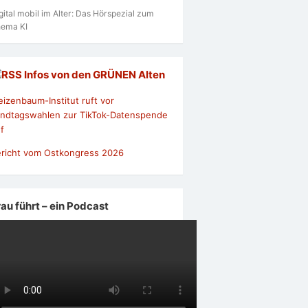
gital mobil im Alter: Das Hörspezial zum
ema KI
Infos von den GRÜNEN Alten
izenbaum-Institut ruft vor
ndtagswahlen zur TikTok-Datenspende
f
richt vom Ostkongress 2026
rau führt – ein Podcast