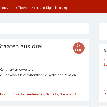
dien zu den Themen Alter und Digitalisierung
Se
fo
Staaten aus drei
24
FEB.
N
t
Sp
Kontinenten erweitert
d Sozialpolitik veröffentlicht 2. Welle der Pension
in
ilung
Rente
,
Rentenatlas
,
Security
,
Sozialrecht