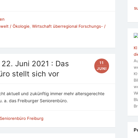
s
ien
welt / Ökologie
,
Wirtschaft überregional Forschungs- /
KI
di
Au
 22. Juni 2021 : Das
11
we
JUNI
ro stellt sich vor
KI
Bi
we
We
cht aktuell und zukünftig immer mehr altersgerechte
Bl
. a. das Freiburger Seniorenbüro.
Br
Seniorenbüro Freiburg
P