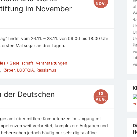
NOV.
of
stiftung im November
W
4.
Un
Un
g“ findet vom 26.11. – 28.11. von 09:00 bis 18:00 Uhr
U
Pa
m ersten Mal sogar an drei Tagen.
ve
lu
les / Gesellschaft
,
Veranstaltungen
ve
,
Körper
,
LGBTQIA
,
Rassismus
K
n der Deutschen
10
AUG.
nsgesamt über mittlere Kompetenzen im Umgang mit
Di
kompetenzen weit verbreitet, komplexere Aufgaben und
H
 beherrschen jedoch häufig nur sehr digitalaffine