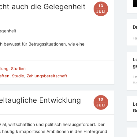
cht auch die Gelegenheit
13
JULI
D
egenheit
Fo
 bewusst für Betrugssituationen, wie eine
L
g
ilung
,
Studien
aften
,
Studie
,
Zahlungsbereitschaft
Le
He
eltaugliche Entwicklung
10
L
JULI
G
al, wirtschaftlich und politisch herausgefordert. Der
häufig klimapolitische Ambitionen in den Hintergrund