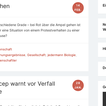
chen
E
14
FEB.
N
schiedene Grade – bei Rot über die Ampel gehen ist
W
eine Situation von einem Protestverhalten zu einer
ause?
H
enschaft
hungsergebnisse
,
Gesellschaft
,
jedermann Biologie
,
enschaftler
D
cep warnt vor Verfall
28
G
JAN.
te