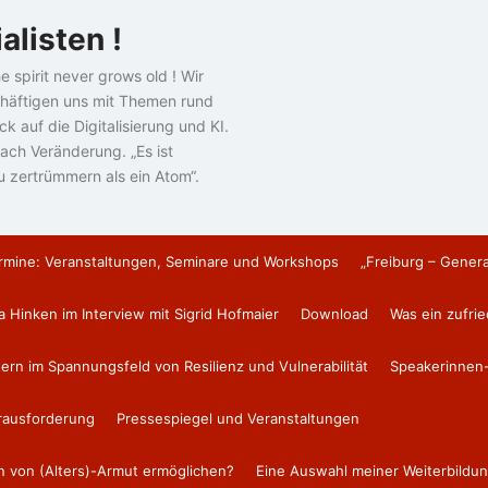
alisten !
e spirit never grows old ! Wir
häftigen uns mit Themen rund
k auf die Digitalisierung und KI.
ach Veränderung. „Es ist
u zertrümmern als ein Atom“.
rmine: Veranstaltungen, Seminare und Workshops
„Freiburg – Gener
a Hinken im Interview mit Sigrid Hofmaier
Download
Was ein zufri
tern im Spannungsfeld von Resilienz und Vulnerabilität
Speakerinnen-
erausforderung
Pressespiegel und Veranstaltungen
en von (Alters)-Armut ermöglichen?
Eine Auswahl meiner Weiterbildun