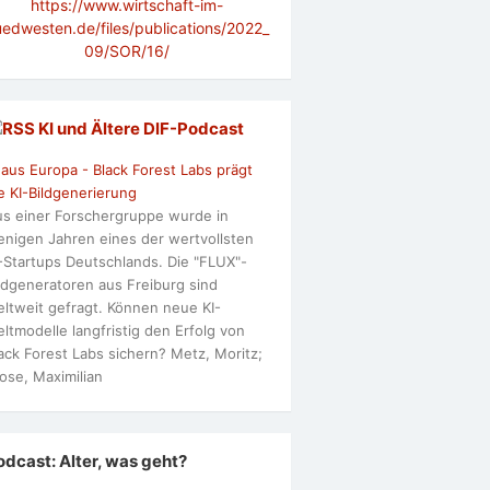
https://www.wirtschaft-im-
uedwesten.de/files/publications/2022_
09/SOR/16/
KI und Ältere DlF-Podcast
 aus Europa - Black Forest Labs prägt
e KI-Bildgenerierung
s einer Forschergruppe wurde in
nigen Jahren eines der wertvollsten
-Startups Deutschlands. Die "FLUX"-
ldgeneratoren aus Freiburg sind
ltweit gefragt. Können neue KI-
ltmodelle langfristig den Erfolg von
ack Forest Labs sichern? Metz, Moritz;
ose, Maximilian
odcast: Alter, was geht?