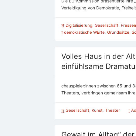
Die EU-Kommission präsentierte ihre „
Verteidigung von Demokratie, Freihe
Digitalisierung
,
Gesellschaft
,
Pressem
demokratische WErte
,
Grundsätze
,
Sc
Volles Haus in der Al
einfühlsame Dramatur
chauspieler:innen zwischen 65 und 8
Theaters, verbringen gemeinsam ihre „
Gesellschaft
,
Kunst
,
Theater
Ad
Gewalt im Alltag“ der