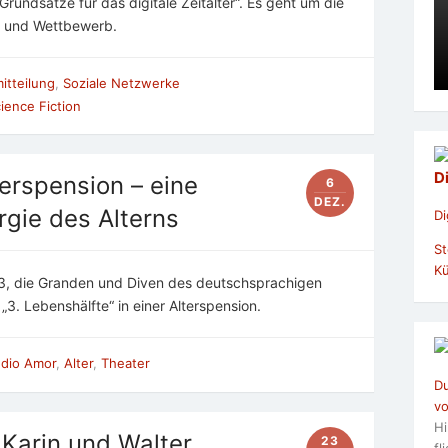
Grundsätze für das digitale Zeitalter“. Es geht um die
it und Wettbewerb.
itteilung
,
Soziale Netzwerke
ience Fiction
D
terspension – eine
6
DEZ.
gie des Alterns
Di
St
Kü
3, die Granden und Diven des deutschsprachigen
3. Lebenshälfte“ in einer Alterspension.
dio Amor
,
Alter
,
Theater
Du
vo
Hi
 Karin und Walter
23
fl