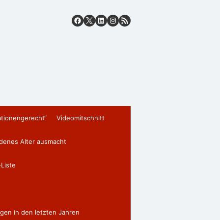
ationengerecht“
Videomitschnitt
edenes Alter ausmacht
Liste
gen in den letzten Jahren