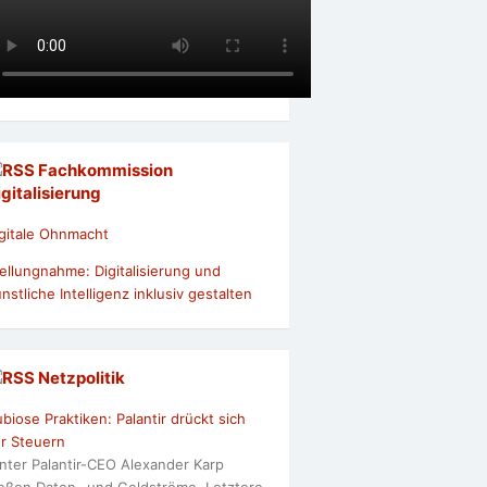
Fachkommission
igitalisierung
gitale Ohnmacht
ellungnahme: Digitalisierung und
nstliche Intelligenz inklusiv gestalten
Netzpolitik
biose Praktiken: Palantir drückt sich
r Steuern
nter Palantir-CEO Alexander Karp
ießen Daten- und Geldströme. Letztere