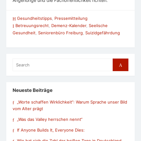
Angehörige und die Fachöffentlichkeit richten.
Gesundheitstipps
,
Pressemitteilung
Betreuungsrecht
,
Demenz-Kalender
,
Seelische
Gesundheit
,
Seniorenbüro Freiburg
,
Suizidgefährdung
Search
Search
for:
Neueste Beiträge
„Worte schaffen Wirklichkeit“: Warum Sprache unser Bild
vom Alter prägt
„Was das Valley herrschen nennt“
If Anyone Builds It, Everyone Dies:
Wie hat sich die Zahl der heißen Tage in Deutschland