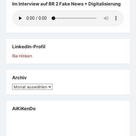
Im Interview auf BR 2 Fake News + Digitalisierung
LinkedIn-Profil
Ria Hinken
Archiv
Archiv
AiKiKenDo
Aikikendo
ist eine asiatische
Schwertkunst, die über eine angemessene Handhabung
des Schwertes aus Holz (Bokken) Achtsamkeit und Fokus