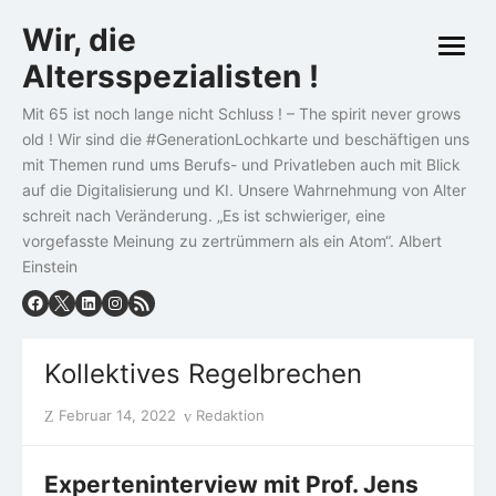
Skip
Wir, die
to
open
content
Altersspezialisten !
menu
Mit 65 ist noch lange nicht Schluss ! – The spirit never grows
old ! Wir sind die #GenerationLochkarte und beschäftigen uns
mit Themen rund ums Berufs- und Privatleben auch mit Blick
auf die Digitalisierung und KI. Unsere Wahrnehmung von Alter
schreit nach Veränderung. „Es ist schwieriger, eine
vorgefasste Meinung zu zertrümmern als ein Atom“. Albert
Einstein
Kollektives Regelbrechen
Posted
Author
Februar 14, 2022
Redaktion
on
Experteninterview mit Prof. Jens