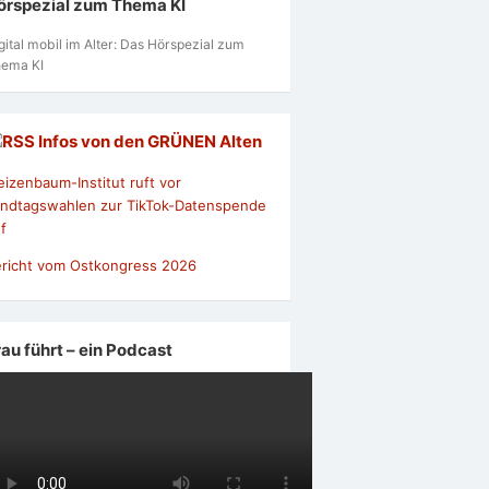
örspezial zum Thema KI
gital mobil im Alter: Das Hörspezial zum
ema KI
Infos von den GRÜNEN Alten
izenbaum-Institut ruft vor
ndtagswahlen zur TikTok-Datenspende
f
richt vom Ostkongress 2026
rau führt – ein Podcast