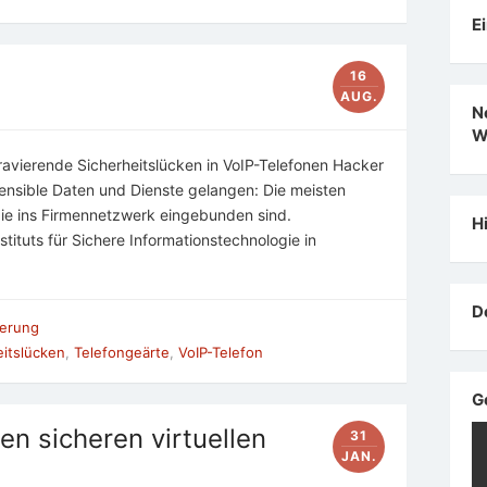
E
16
AUG.
N
W
ravierende Sicherheitslücken in VoIP-Telefonen Hacker
ensible Daten und Dienste gelangen: Die meisten
ie ins Firmennetzwerk eingebunden sind.
H
tituts für Sichere Informationstechnologie in
D
sierung
eitslücken
,
Telefongeärte
,
VoIP-Telefon
G
n sicheren virtuellen
31
JAN.