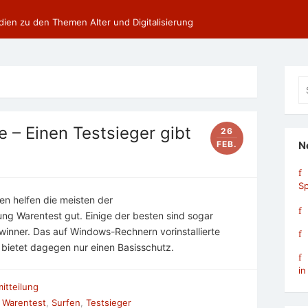
dien zu den Themen Alter und Digitalisierung
Se
fo
 – Einen Testsieger gibt
26
FEB.
N
Sp
en helfen die meisten der
ung Warentest gut. Einige der besten sind sogar
ewinner. Das auf Windows-Rechnern vorinstallierte
ietet dagegen nur einen Basisschutz.
in
itteilung
g Warentest
,
Surfen
,
Testsieger