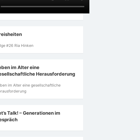
reisheiten
lge #26 Ria Hinken
eben im Alter eine
esellschaftliche Herausforderung
ben im Alter eine gesellschaftliche
rausforderung
et’s Talk! – Generationen im
espräch