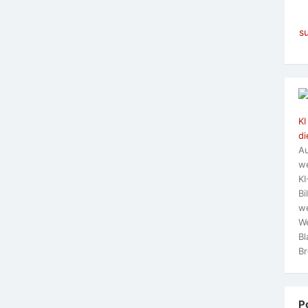
s
KI
di
Au
we
KI
Bi
we
We
Bl
Br
P