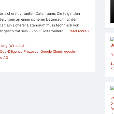
es sicheren virtuellen Datenraums Die folgenden
orderungen an einen sicheren Datenraum für den
dar: Ein sicherer Datenraum muss technisch von
 abgeschirmt sein – von IT-Mitarbeitern …
Read More »
D
ilung
,
Wirtschaft
,
Due-Diligence Prozesse
,
Google Cloud
,
google+
,
Di
re AG
St
Kü
Ve
Di
Fe
Di