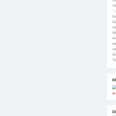
Ve
– 
N
Di
Ve
Wi
im
de
ve
St
To
K
Di