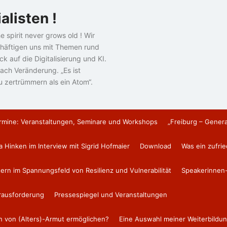
alisten !
e spirit never grows old ! Wir
häftigen uns mit Themen rund
k auf die Digitalisierung und KI.
ach Veränderung. „Es ist
u zertrümmern als ein Atom“.
rmine: Veranstaltungen, Seminare und Workshops
„Freiburg – Gener
a Hinken im Interview mit Sigrid Hofmaier
Download
Was ein zufri
tern im Spannungsfeld von Resilienz und Vulnerabilität
Speakerinnen-
erausforderung
Pressespiegel und Veranstaltungen
en von (Alters)-Armut ermöglichen?
Eine Auswahl meiner Weiterbildun