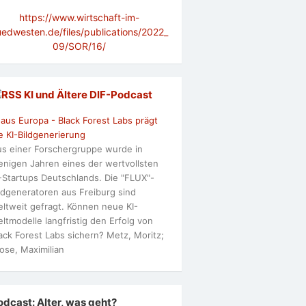
https://www.wirtschaft-im-
uedwesten.de/files/publications/2022_
09/SOR/16/
KI und Ältere DlF-Podcast
 aus Europa - Black Forest Labs prägt
e KI-Bildgenerierung
s einer Forschergruppe wurde in
nigen Jahren eines der wertvollsten
-Startups Deutschlands. Die "FLUX"-
ldgeneratoren aus Freiburg sind
ltweit gefragt. Können neue KI-
ltmodelle langfristig den Erfolg von
ack Forest Labs sichern? Metz, Moritz;
ose, Maximilian
odcast: Alter, was geht?