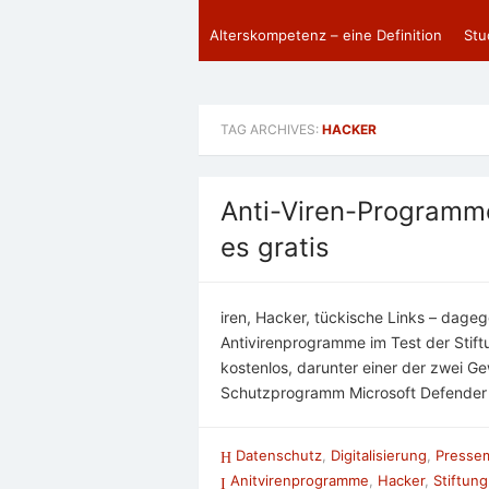
Alterskompetenz – eine Definition
Stu
TAG ARCHIVES:
HACKER
Anti-Viren-Programme
es gratis
iren, Hacker, tückische Links – dageg
Antivirenprogramme im Test der Stift
kostenlos, darunter einer der zwei G
Schutzprogramm Microsoft Defender b
Datenschutz
,
Digitalisierung
,
Pressem
Anitvirenprogramme
,
Hacker
,
Stiftun