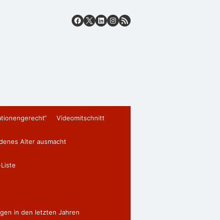
ationengerecht“
Videomitschnitt
edenes Alter ausmacht
Liste
gen in den letzten Jahren