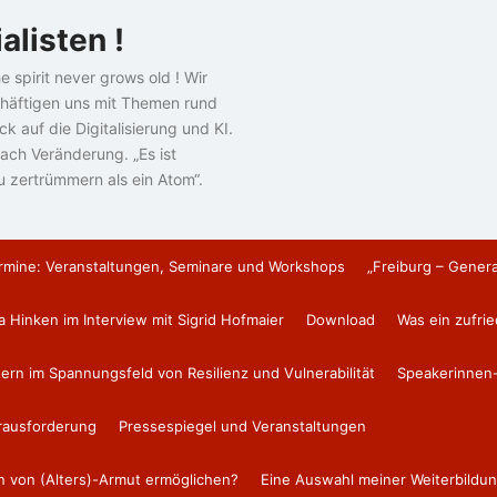
alisten !
e spirit never grows old ! Wir
häftigen uns mit Themen rund
k auf die Digitalisierung und KI.
ach Veränderung. „Es ist
u zertrümmern als ein Atom“.
rmine: Veranstaltungen, Seminare und Workshops
„Freiburg – Gener
a Hinken im Interview mit Sigrid Hofmaier
Download
Was ein zufri
tern im Spannungsfeld von Resilienz und Vulnerabilität
Speakerinnen-
erausforderung
Pressespiegel und Veranstaltungen
en von (Alters)-Armut ermöglichen?
Eine Auswahl meiner Weiterbildun