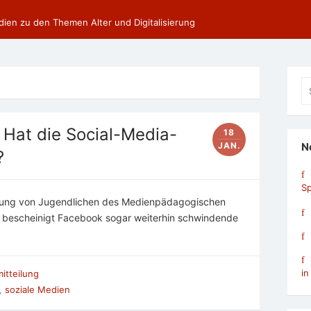
dien zu den Themen Alter und Digitalisierung
Se
fo
Hat die Social-Media-
18
JAN.
N
?
Sp
tzung von Jugendlichen des Medienpädagogischen
bescheinigt Facebook sogar weiterhin schwindende
in
itteilung
,
soziale Medien