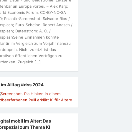
fenbar an Europa vorbei. – Alex Karp:
orld Economic Forum, CC-BY-NC-SA
0; Palantir-Screenshot: Salvador Rios /
splash; Euro-Scheine: Robert Anasch /
splash; Datenstrom: A. C. /
nsplashSeine Einnahmen konnte
lantir im Vergleich zum Vorjahr nahezu
rdoppeln. Nicht zuletzt ist das
krativen öffentlichen Verträgen zu
rdanken. Zugleich […]
I im Alltag #dss 2024
gital mobil im Alter: Das
örspezial zum Thema KI