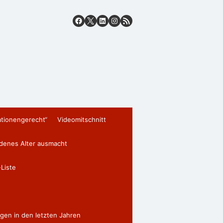
ationengerecht“
Videomitschnitt
edenes Alter ausmacht
Liste
gen in den letzten Jahren