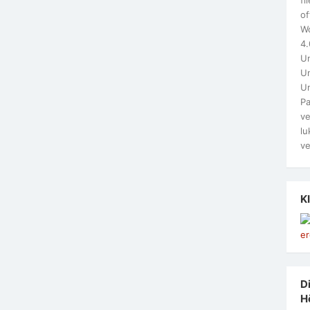
of
W
4.
Un
Un
U
Pa
ve
lu
ve
K
Di
H