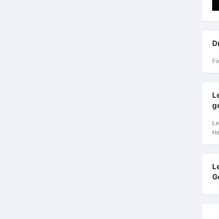
D
Fo
L
g
Le
He
L
G