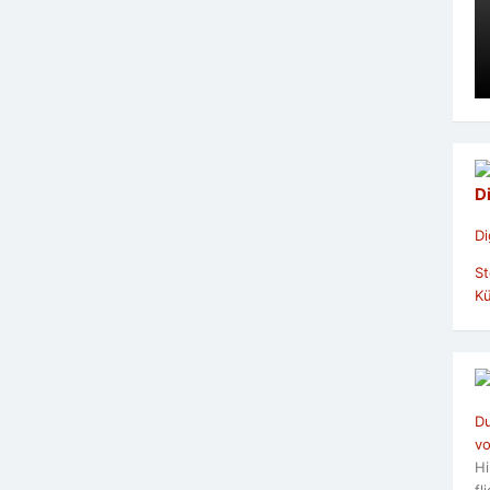
D
Di
St
Kü
Du
vo
Hi
fl