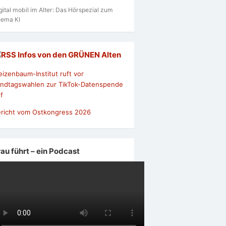
gital mobil im Alter: Das Hörspezial zum
ema KI
Infos von den GRÜNEN Alten
izenbaum-Institut ruft vor
ndtagswahlen zur TikTok-Datenspende
f
richt vom Ostkongress 2026
rau führt – ein Podcast