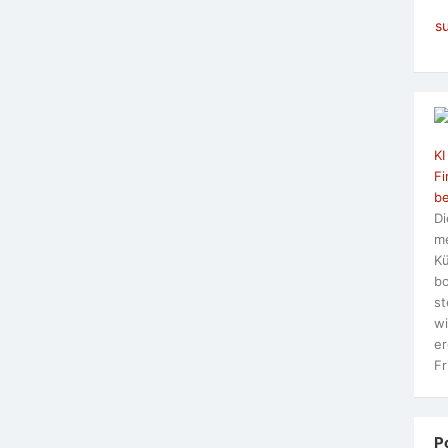
s
KI
Fi
be
Di
me
Kü
bo
st
wi
er
Fr
P