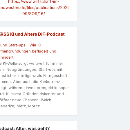
https://www.wirtschaft-im-
uedwesten.de/files/publications/2022_
09/SOR/16/
KI und Ältere DlF-Podcast
 und Start-ups - Wie KI
rmengründungen beflügelt und
hindert
e KI-Welle sorgt weltweit für immer
hr Neugründungen. Start-ups mit
nstlicher Intelligenz als Kerngeschäft
omen. Aber auch die Konkurrenz
eigt, während Investorengeld knapper
rd. KI macht Gründen riskanter und
öffnet neue Chancen. Walch,
iederike; Metz, Moritz
odcast: Alter, was geht?