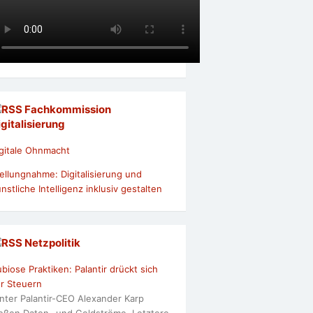
Fachkommission
igitalisierung
gitale Ohnmacht
ellungnahme: Digitalisierung und
nstliche Intelligenz inklusiv gestalten
Netzpolitik
biose Praktiken: Palantir drückt sich
r Steuern
nter Palantir-CEO Alexander Karp
ießen Daten- und Geldströme. Letztere