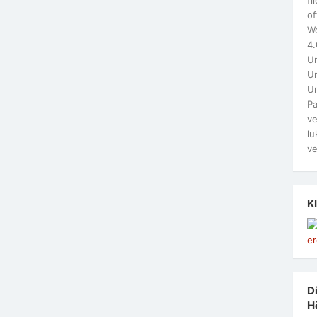
of
W
4.
Un
Un
U
Pa
ve
lu
ve
K
Di
H