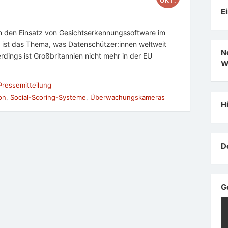
OKT.
E
n den Einsatz von Gesichtserkennungssoftware im
 ist das Thema, was Datenschützer:innen weltweit
N
erdings ist Großbritannien nicht mehr in der EU
W
Pressemitteilung
on
,
Social-Scoring-Systeme
,
Überwachungskameras
H
D
G