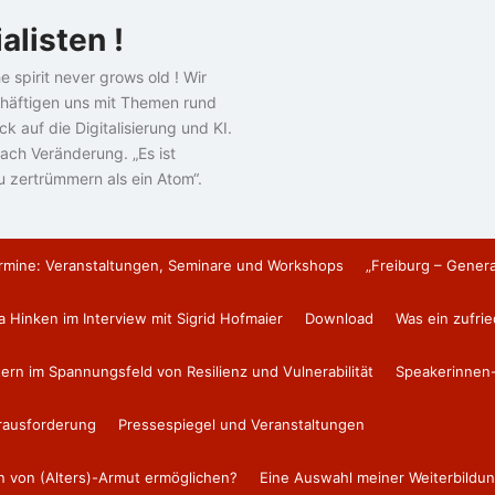
alisten !
e spirit never grows old ! Wir
häftigen uns mit Themen rund
k auf die Digitalisierung und KI.
ach Veränderung. „Es ist
u zertrümmern als ein Atom“.
rmine: Veranstaltungen, Seminare und Workshops
„Freiburg – Gener
a Hinken im Interview mit Sigrid Hofmaier
Download
Was ein zufri
tern im Spannungsfeld von Resilienz und Vulnerabilität
Speakerinnen-
erausforderung
Pressespiegel und Veranstaltungen
en von (Alters)-Armut ermöglichen?
Eine Auswahl meiner Weiterbildun