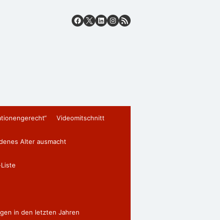
ationengerecht“
Videomitschnitt
edenes Alter ausmacht
Liste
gen in den letzten Jahren