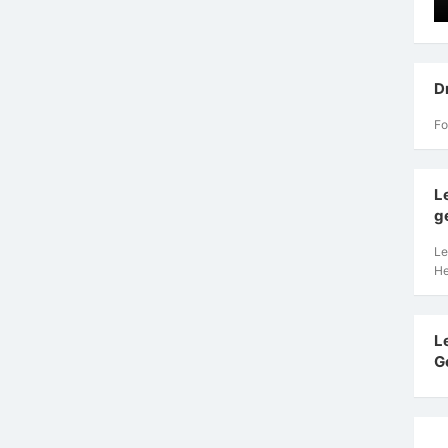
D
Fo
L
g
Le
He
L
G