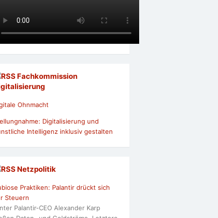
Fachkommission
igitalisierung
gitale Ohnmacht
ellungnahme: Digitalisierung und
nstliche Intelligenz inklusiv gestalten
Netzpolitik
biose Praktiken: Palantir drückt sich
r Steuern
nter Palantir-CEO Alexander Karp
ießen Daten- und Geldströme. Letztere