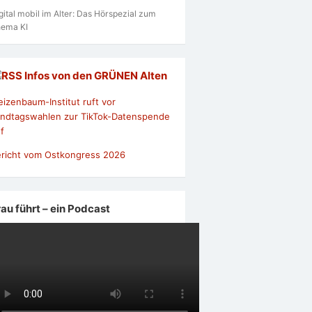
gital mobil im Alter: Das Hörspezial zum
ema KI
Infos von den GRÜNEN Alten
izenbaum-Institut ruft vor
ndtagswahlen zur TikTok-Datenspende
f
richt vom Ostkongress 2026
rau führt – ein Podcast