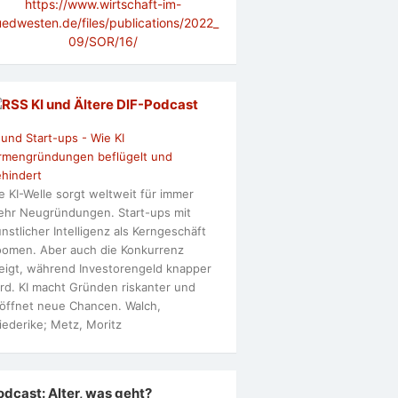
https://www.wirtschaft-im-
uedwesten.de/files/publications/2022_
09/SOR/16/
KI und Ältere DlF-Podcast
 und Start-ups - Wie KI
rmengründungen beflügelt und
hindert
e KI-Welle sorgt weltweit für immer
hr Neugründungen. Start-ups mit
nstlicher Intelligenz als Kerngeschäft
omen. Aber auch die Konkurrenz
eigt, während Investorengeld knapper
rd. KI macht Gründen riskanter und
öffnet neue Chancen. Walch,
iederike; Metz, Moritz
odcast: Alter, was geht?