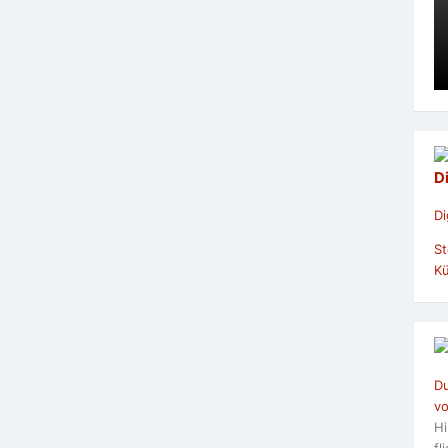
D
Di
St
Kü
Du
vo
Hi
fl