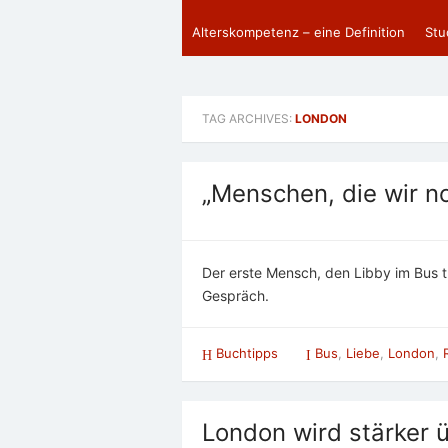
Alterskompetenz – eine Definition
Stu
TAG ARCHIVES:
LONDON
„Menschen, die wir n
Der erste Mensch, den Libby im Bus tri
Gespräch.
Buchtipps
Bus
,
Liebe
,
London
,
London wird stärker 