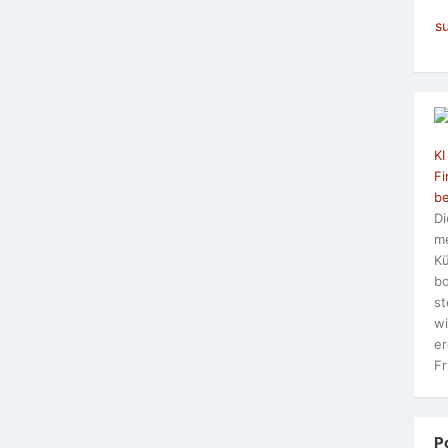
s
KI
Fi
be
Di
me
Kü
bo
st
wi
er
Fr
P