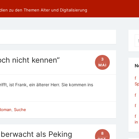
dien zu den Themen Alter und Digitalisierung
Se
fo
och nicht kennen“
3
MAI
N
Sp
fft, ist Frank, ein älterer Herr. Sie kommen ins
Roman
,
Suche
in
überwacht als Peking
8