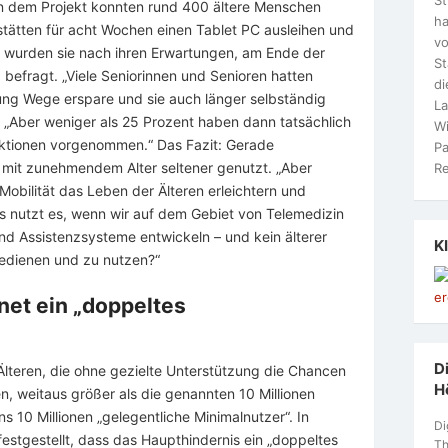
In dem Projekt konnten rund 400 ältere Menschen
ha
tätten für acht Wochen einen Tablet PC ausleihen und
vo
n wurden sie nach ihren Erwartungen, am Ende der
S
 befragt. „Viele Seniorinnen und Senioren hatten
di
ung Wege erspare und sie auch länger selbständig
La
. „Aber weniger als 25 Prozent haben dann tatsächlich
Wi
aktionen vorgenommen.“ Das Fazit: Gerade
Pa
mit zunehmendem Alter seltener genutzt. „Aber
Re
bilität das Leben der Älteren erleichtern und
as nutzt es, wenn wir auf dem Gebiet von Telemedizin
nd Assistenzsysteme entwickeln – und kein älterer
K
bedienen und zu nutzen?“
net ein „doppeltes
Di
 Älteren, die ohne gezielte Unterstützung die Chancen
H
en, weitaus größer als die genannten 10 Millionen
s 10 Millionen „gelegentliche Minimalnutzer“. In
Di
estgestellt, dass das Haupthindernis ein „doppeltes
Th