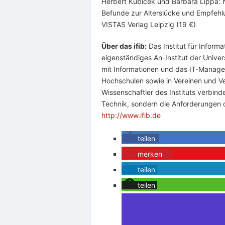
Herbert Kubicek und Barbara Lippa: N
Befunde zur Alterslücke und Empfehlun
VISTAS Verlag Leipzig (19 €)
Über das ifib:
Das Institut für Informa
eigenständiges An-Institut der Unive
mit Informationen und das IT-Managem
Hochschulen sowie in Vereinen und V
Wissenschaftler des Instituts verbind
Technik, sondern die Anforderungen 
http://www.ifib.de
teilen
merken
0
teilen
teilen