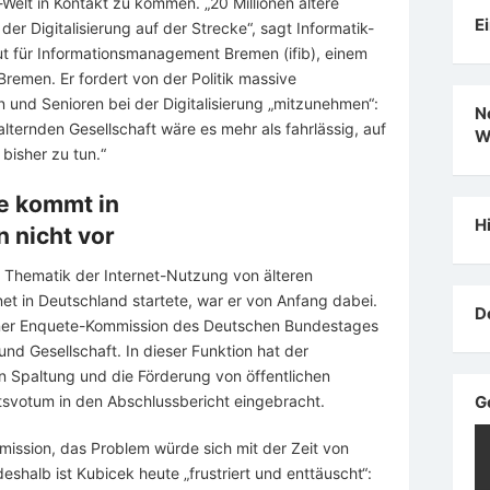
Welt in Kontakt zu kommen. „20 Millionen ältere
E
er Digitalisierung auf der Strecke“, sagt Informatik-
ut für Informationsmanagement Bremen (ifib), einem
Bremen. Er fordert von der Politik massive
n und Senioren bei der Digitalisierung „mitzunehmen“:
N
lternden Gesellschaft wäre es mehr als fahrlässig, auf
W
bisher zu tun.“
re kommt in
H
 nicht vor
ur Thematik der Internet-Nutzung von älteren
et in Deutschland startete, war er von Anfang dabei.
D
einer Enquete-Kommission des Deutschen Bundestages
und Gesellschaft. In dieser Funktion hat der
en Spaltung und die Förderung von öffentlichen
tsvotum in den Abschlussbericht eingebracht.
G
ission, das Problem würde sich mit der Zeit von
deshalb ist Kubicek heute „frustriert und enttäuscht“: