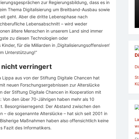
ndierungsgesprächen zur Regierungsbildung, dass es in
eim Thema Digitalisierung um Breitband-Ausbau sowie
beit geht. Aber die dritte Lebensphase nach
achberufliche Lebensabschnitt – wird weder
llionen ältere Menschen in unserem Land sind immer
ngste zu diesen Technologien oder
inder, für die Milliarden in ‚Digitalisierungsoffensiven‘
um Unterstützung!“
D
 nicht verringert
Di
St
 Lippa aus von der Stiftung Digitale Chancen hat
Kü
 mit neuen Forschungsergebnissen zur Alterslücke
on der Stiftung Digitale Chancen in Kooperation mit
s: Von den über 70-Jährigen haben mehr als 10
tzt. Besorgniserregend: Der Abstand zwischen den
– die sogenannte Alterslücke – hat sich seit 2001 in
La
 „Bisherige Maßnahmen haben also offensichtlich keine
wo
as Fazit des Informatikers.
au
St