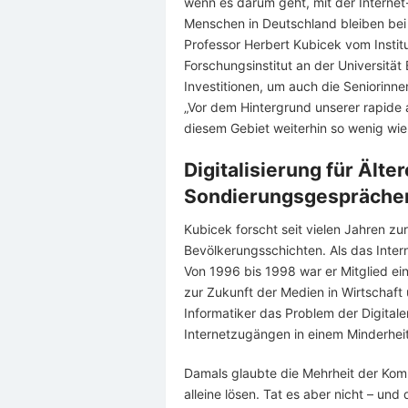
wenn es darum geht, mit der Internet-
Menschen in Deutschland bleiben bei d
Professor Herbert Kubicek vom Instit
Forschungsinstitut an der Universität 
Investitionen, um auch die Seniorinne
„Vor dem Hintergrund unserer rapide a
diesem Gebiet weiterhin so wenig wie 
Digitalisierung für Älte
Sondierungsgesprächen
Kubicek forscht seit vielen Jahren z
Bevölkerungsschichten. Als das Intern
Von 1996 bis 1998 war er Mitglied 
zur Zukunft der Medien in Wirtschaft 
Informatiker das Problem der Digital
Internetzugängen in einem Minderhei
Damals glaubte die Mehrheit der Komm
alleine lösen. Tat es aber nicht – und 