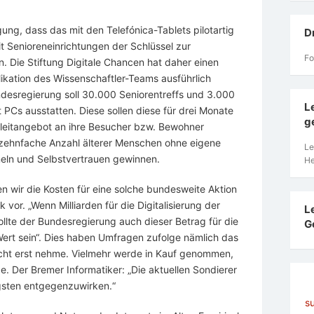
ng, dass das mit den Telefónica-Tablets pilotartig
D
t Senioreneinrichtungen der Schlüssel zur
Fo
n. Die Stiftung Digitale Chancen hat daher einen
likation des Wissenschaftler-Teams ausführlich
ndesregierung soll 30.000 Seniorentreffs und 3.000
L
 PCs ausstatten. Diese sollen diese für drei Monate
g
eitangebot an ihre Besucher bzw. Bewohner
e zehnfache Anzahl älterer Menschen ohne eigene
Le
meln und Selbstvertrauen gewinnen.
He
zen wir die Kosten für eine solche bundesweite Aktion
 vor. „Wenn Milliarden für die Digitalisierung der
L
lte der Bundesregierung auch dieser Betrag für die
G
rt sein“. Dies haben Umfragen zufolge nämlich das
 nicht erst nehme. Vielmehr werde in Kauf genommen,
. Der Bremer Informatiker: „Die aktuellen Sondierer
ngsten entgegenzuwirken.“
s