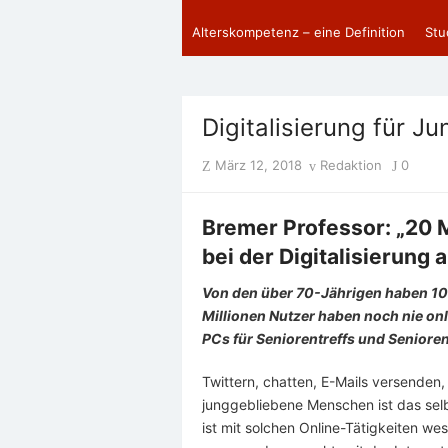
Alterskompetenz – eine Definition
Stu
Digitalisierung für J
Posted
Author
März 12, 2018
Redaktion
0
on
Bremer Professor: „20 
bei der Digitalisierung 
Von den über 70-Jährigen haben 10 M
Millionen Nutzer haben noch nie onl
PCs für Seniorentreffs und Senioren
Twittern, chatten, E-Mails versenden,
junggebliebene Menschen ist das selb
ist mit solchen Online-Tätigkeiten we