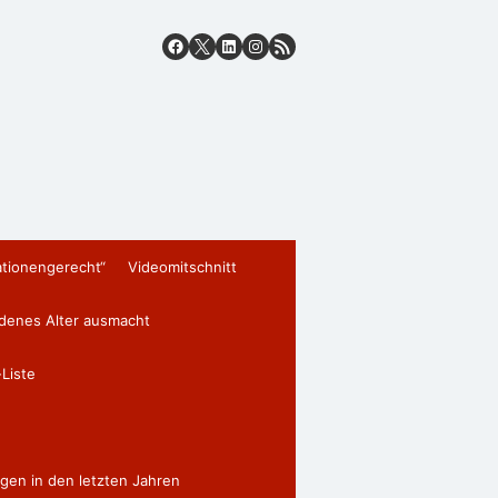
ationengerecht“
Videomitschnitt
edenes Alter ausmacht
Liste
gen in den letzten Jahren