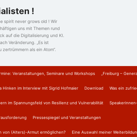
alisten !
e spirit never grows old ! Wir
häftigen uns mit Themen rund
k auf die Digitalisierung und KI.
ach Veränderung. „Es ist
u zertrümmern als ein Atom“.
rmine: Veranstaltungen, Seminare und Workshops
„Freiburg – Gener
a Hinken im Interview mit Sigrid Hofmaier
Download
Was ein zufri
tern im Spannungsfeld von Resilienz und Vulnerabilität
Speakerinnen-
erausforderung
Pressespiegel und Veranstaltungen
en von (Alters)-Armut ermöglichen?
Eine Auswahl meiner Weiterbildun