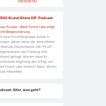
09/SOR/16/
KI und Ältere DlF-Podcast
 aus Europa - Black Forest Labs prägt
e KI-Bildgenerierung
s einer Forschergruppe wurde in
nigen Jahren eines der wertvollsten
-Startups Deutschlands. Die "FLUX"-
ldgeneratoren aus Freiburg sind
ltweit gefragt. Können neue KI-
ltmodelle langfristig den Erfolg von
ack Forest Labs sichern? Metz, Moritz;
ose, Maximilian
odcast: Alter, was geht?