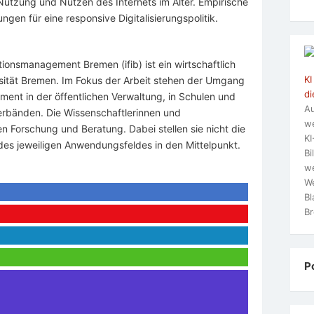
utzung und Nutzen des Internets im Alter. Empirische
gen für eine responsive Digitalisierungspolitik.
tionsmanagement Bremen (ifib) ist ein wirtschaftlich
KI
rsität Bremen. Im Fokus der Arbeit stehen der Umgang
di
ent in der öffentlichen Verwaltung, in Schulen und
Au
erbänden. Die Wissenschaftlerinnen und
we
en Forschung und Beratung. Dabei stellen sie nicht die
KI
des jeweiligen Anwendungsfeldes in den Mittelpunkt.
Bi
we
We
Bl
Br
P