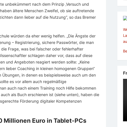
eute unbekümmert nach dem Prinzip ‚Versuch und
 haben ältere Menschen Zweifel, ob sie auftretende
ichten dann lieber auf die Nutzung“, so das Bremer
We
La
chule würden da eher wenig helfen. „Die Ängste der
au
enung – Registrierung, sichere Passwörter, die man
 die Frage, was bei falscher oder fehlerhafter
Be
Wissenschaftler schlagen daher vor, dass auf diese
en und Angeboten reagiert werden sollte: „Keine
rn lieber Coaching in kleinen homogenen Gruppen“
F
en Übungen, in denen es beispielsweise auch um den
sollte es vor allem auch regelmäßige
an auch nach einem Training noch Hilfe bekommen
le auch als Buch erschienen ist (siehe unten), haben die
ersgerechte Förderung digitaler Kompetenzen
 Millionen Euro in Tablet-PCs