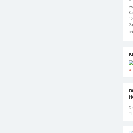
vo
Ka
12
Ze
ne
K
Di
H
Di
Th