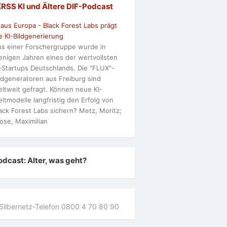
KI und Ältere DlF-Podcast
 aus Europa - Black Forest Labs prägt
e KI-Bildgenerierung
s einer Forschergruppe wurde in
nigen Jahren eines der wertvollsten
-Startups Deutschlands. Die "FLUX"-
ldgeneratoren aus Freiburg sind
ltweit gefragt. Können neue KI-
ltmodelle langfristig den Erfolg von
ack Forest Labs sichern? Metz, Moritz;
ose, Maximilian
odcast: Alter, was geht?
Silbernetz-Telefon 0800 4 70 80 90