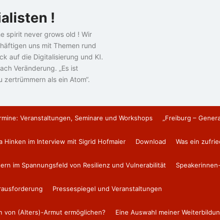
alisten !
e spirit never grows old ! Wir
häftigen uns mit Themen rund
k auf die Digitalisierung und KI.
ach Veränderung. „Es ist
u zertrümmern als ein Atom“.
rmine: Veranstaltungen, Seminare und Workshops
„Freiburg – Gener
a Hinken im Interview mit Sigrid Hofmaier
Download
Was ein zufri
tern im Spannungsfeld von Resilienz und Vulnerabilität
Speakerinnen-
erausforderung
Pressespiegel und Veranstaltungen
en von (Alters)-Armut ermöglichen?
Eine Auswahl meiner Weiterbildun