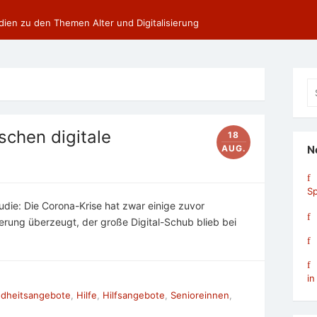
dien zu den Themen Alter und Digitalisierung
Se
fo
schen digitale
18
AUG.
N
Sp
udie: Die Corona-Krise hat zwar einige zuvor
ierung überzeugt, der große Digital-Schub blieb bei
in
dheitsangebote
,
Hilfe
,
Hilfsangebote
,
Senioreinnen
,