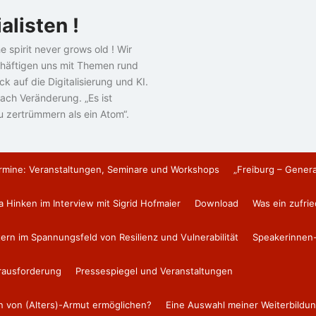
alisten !
e spirit never grows old ! Wir
häftigen uns mit Themen rund
k auf die Digitalisierung und KI.
ach Veränderung. „Es ist
u zertrümmern als ein Atom“.
rmine: Veranstaltungen, Seminare und Workshops
„Freiburg – Gener
a Hinken im Interview mit Sigrid Hofmaier
Download
Was ein zufri
tern im Spannungsfeld von Resilienz und Vulnerabilität
Speakerinnen-
erausforderung
Pressespiegel und Veranstaltungen
en von (Alters)-Armut ermöglichen?
Eine Auswahl meiner Weiterbildun