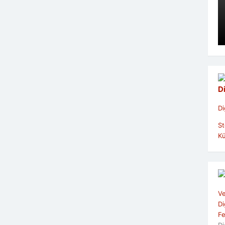
D
Di
St
Kü
Ve
Di
Fe
Di