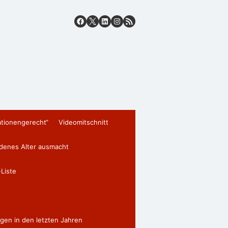
ationengerecht“
Videomitschnitt
edenes Alter ausmacht
Liste
gen in den letzten Jahren