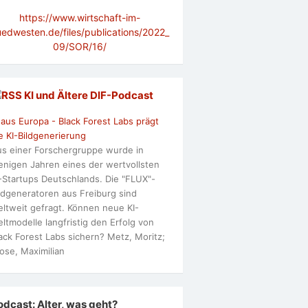
https://www.wirtschaft-im-
uedwesten.de/files/publications/2022_
09/SOR/16/
KI und Ältere DlF-Podcast
 aus Europa - Black Forest Labs prägt
e KI-Bildgenerierung
s einer Forschergruppe wurde in
nigen Jahren eines der wertvollsten
-Startups Deutschlands. Die "FLUX"-
ldgeneratoren aus Freiburg sind
ltweit gefragt. Können neue KI-
ltmodelle langfristig den Erfolg von
ack Forest Labs sichern? Metz, Moritz;
ose, Maximilian
odcast: Alter, was geht?