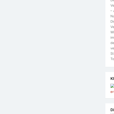
Ve
– 
N
Di
Ve
Wi
im
de
ve
St
To
K
Di