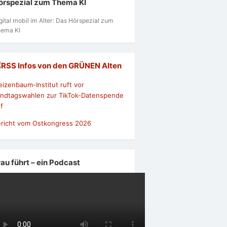
örspezial zum Thema KI
gital mobil im Alter: Das Hörspezial zum
ema KI
Infos von den GRÜNEN Alten
izenbaum-Institut ruft vor
ndtagswahlen zur TikTok-Datenspende
f
richt vom Ostkongress 2026
rau führt – ein Podcast