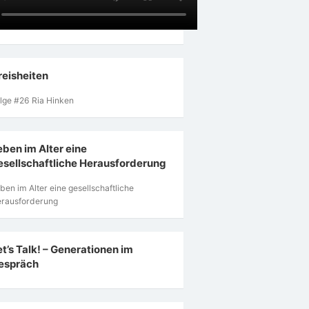
reisheiten
lge #26 Ria Hinken
eben im Alter eine
esellschaftliche Herausforderung
ben im Alter eine gesellschaftliche
rausforderung
et’s Talk! – Generationen im
espräch