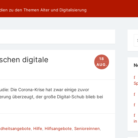
dien zu den Themen Alter und Digitalisierung
Se
fo
schen digitale
18
AUG.
N
Sp
udie: Die Corona-Krise hat zwar einige zuvor
ierung überzeugt, der große Digital-Schub blieb bei
in
dheitsangebote
,
Hilfe
,
Hilfsangebote
,
Senioreinnen
,