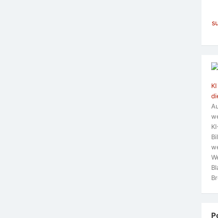
s
KI
di
Au
we
KI
Bi
we
We
Bl
Br
P