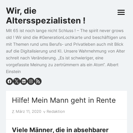
Skip
Wir, die
to
open
content
Altersspezialisten !
menu
Mit 65 ist noch lange nicht Schluss ! – The spirit never grows
old ! Wir sind die #GenerationLochkarte und beschäftigen uns
mit Themen rund ums Berufs- und Privatleben auch mit Blick
auf die Digitalisierung und KI. Unsere Wahrnehmung von Alter
schreit nach Veränderung. „Es ist schwieriger, eine
vorgefasste Meinung zu zertrümmern als ein Atom“. Albert
Einstein
Hilfe! Mein Mann geht in Rente
Posted
Author
März 11, 2020
Redaktion
on
Viele Männer, die in absehbarer