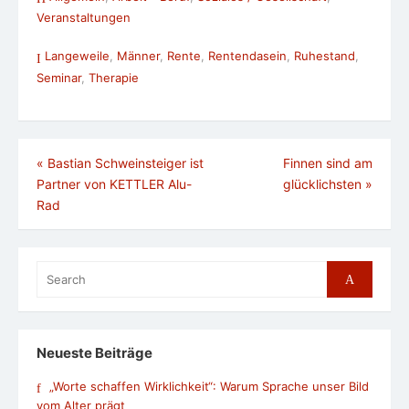
Veranstaltungen
Langeweile
,
Männer
,
Rente
,
Rentendasein
,
Ruhestand
,
Seminar
,
Therapie
Beitragsnavigation
«
Bastian Schweinsteiger ist
Finnen sind am
Partner von KETTLER Alu-
glücklichsten
»
Rad
Search
Search
for:
Neueste Beiträge
„Worte schaffen Wirklichkeit“: Warum Sprache unser Bild
vom Alter prägt