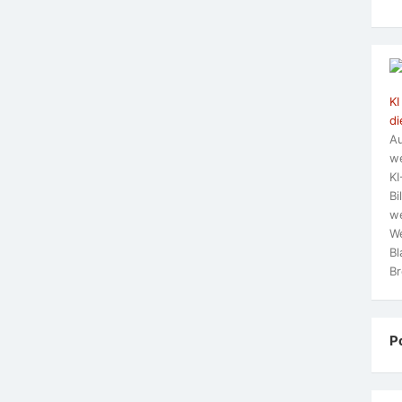
KI
di
Au
we
KI
Bi
we
We
Bl
Br
P