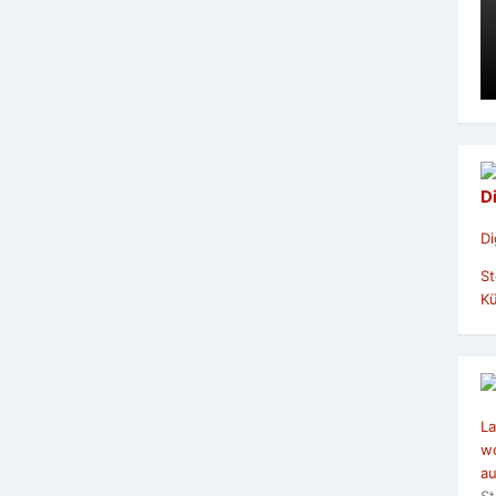
D
Di
St
Kü
La
wo
au
St