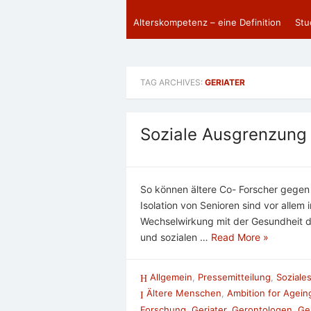
Alterskompetenz – eine Definition
Stu
TAG ARCHIVES:
GERIATER
Soziale Ausgrenzung
So können ältere Co- Forscher gegen 
Isolation von Senioren sind vor allem
Wechselwirkung mit der Gesundheit 
und sozialen …
Read More »
Allgemein
,
Pressemitteilung
,
Soziales
Ältere Menschen
,
Ambition for Agein
Forschung
,
Geriater
,
Gerontologen
,
Ge