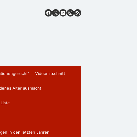
ationengerecht“
Videomitschnitt
edenes Alter ausmacht
Liste
gen in den letzten Jahren