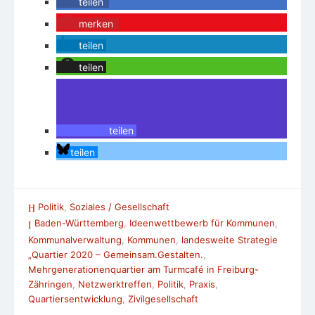
teilen
merken
teilen
teilen
teilen
teilen
Politik
,
Soziales / Gesellschaft
Baden-Württemberg
,
Ideenwettbewerb für Kommunen
,
Kommunalverwaltung
,
Kommunen
,
landesweite Strategie
„Quartier 2020 – Gemeinsam.Gestalten.
,
Mehrgenerationenquartier am Turmcafé in Freiburg-
Zähringen
,
Netzwerktreffen
,
Politik
,
Praxis
,
Quartiersentwicklung
,
Zivilgesellschaft