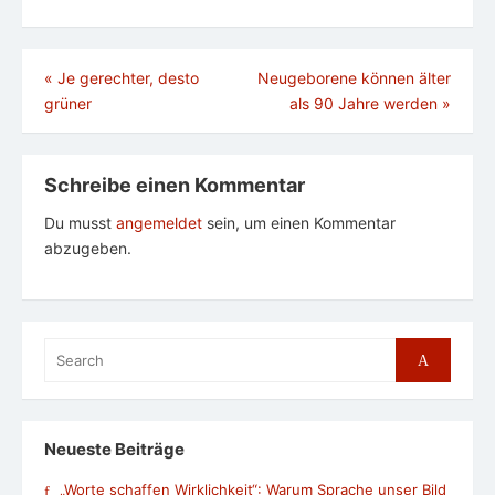
Beitragsnavigation
«
Je gerechter, desto
Neugeborene können älter
grüner
als 90 Jahre werden
»
Schreibe einen Kommentar
Du musst
angemeldet
sein, um einen Kommentar
abzugeben.
Search
Search
for:
Neueste Beiträge
„Worte schaffen Wirklichkeit“: Warum Sprache unser Bild