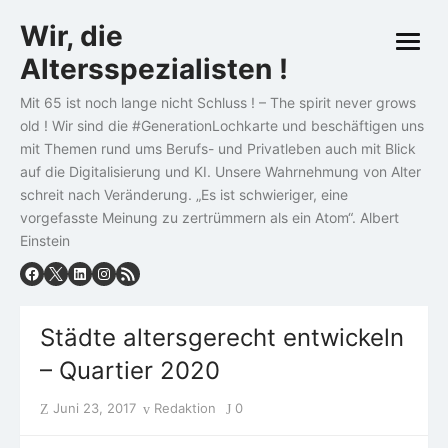
Skip
Wir, die
to
open
content
Altersspezialisten !
menu
Mit 65 ist noch lange nicht Schluss ! – The spirit never grows
old ! Wir sind die #GenerationLochkarte und beschäftigen uns
mit Themen rund ums Berufs- und Privatleben auch mit Blick
auf die Digitalisierung und KI. Unsere Wahrnehmung von Alter
schreit nach Veränderung. „Es ist schwieriger, eine
vorgefasste Meinung zu zertrümmern als ein Atom“. Albert
Einstein
Städte altersgerecht entwickeln
– Quartier 2020
Posted
Author
Juni 23, 2017
Redaktion
0
on