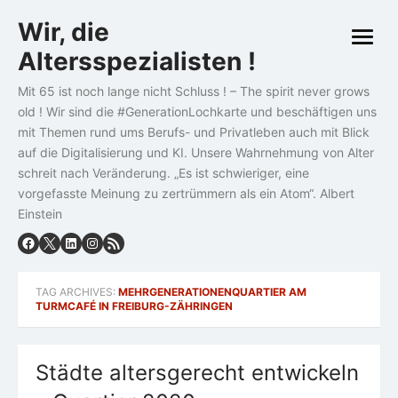
Skip
Wir, die
to
open
content
Altersspezialisten !
menu
Mit 65 ist noch lange nicht Schluss ! – The spirit never grows
old ! Wir sind die #GenerationLochkarte und beschäftigen uns
mit Themen rund ums Berufs- und Privatleben auch mit Blick
auf die Digitalisierung und KI. Unsere Wahrnehmung von Alter
schreit nach Veränderung. „Es ist schwieriger, eine
vorgefasste Meinung zu zertrümmern als ein Atom“. Albert
Einstein
TAG ARCHIVES:
MEHRGENERATIONENQUARTIER AM
TURMCAFÉ IN FREIBURG-ZÄHRINGEN
Städte altersgerecht entwickeln