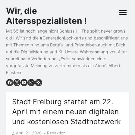
Skip
Wir, die
to
open
content
Altersspezialisten !
menu
Mit 65 ist noch lange nicht Schluss ! – The spirit never grows
old ! Wir sind die #GenerationLochkarte und beschäftigen uns
mit Themen rund ums Berufs- und Privatleben auch mit Blick
auf die Digitalisierung und KI. Unsere Wahrnehmung von Alter
schreit nach Veränderung. „Es ist schwieriger, eine
vorgefasste Meinung zu zertrümmern als ein Atom“. Albert
Einstein
Stadt Freiburg startet am 22.
April mit einem neuen digitalen
und kostenlosen Stadtnetzwerk
Posted
Author
April 21, 2020
Redaktion