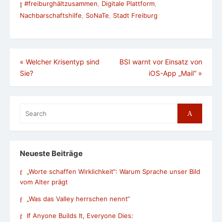
#freiburghältzusammen
,
Digitale Plattform
,
Nachbarschaftshilfe
,
SoNaTe
,
Stadt Freiburg
Beitragsnavigation
«
Welcher Krisentyp sind
BSI warnt vor Einsatz von
Sie?
iOS-App „Mail“
»
Search
Search
for:
Neueste Beiträge
„Worte schaffen Wirklichkeit“: Warum Sprache unser Bild
vom Alter prägt
„Was das Valley herrschen nennt“
If Anyone Builds It, Everyone Dies: