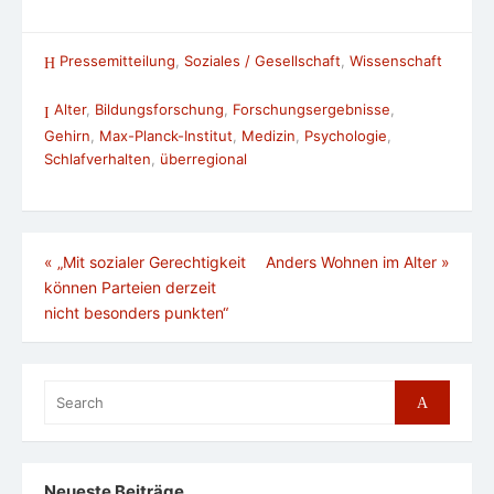
Pressemitteilung
,
Soziales / Gesellschaft
,
Wissenschaft
Alter
,
Bildungsforschung
,
Forschungsergebnisse
,
Gehirn
,
Max-Planck-Institut
,
Medizin
,
Psychologie
,
Schlafverhalten
,
überregional
Beitragsnavigation
«
„Mit sozialer Gerechtigkeit
Anders Wohnen im Alter
»
können Parteien derzeit
nicht besonders punkten“
Search
Search
for:
Neueste Beiträge