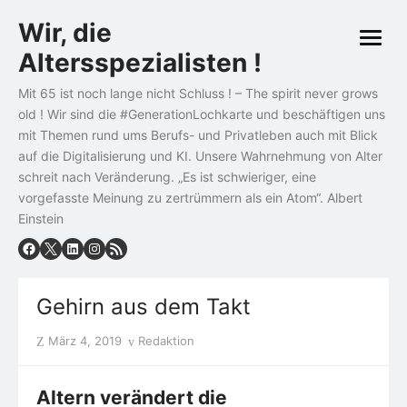
Skip
Wir, die
to
open
content
Altersspezialisten !
menu
Mit 65 ist noch lange nicht Schluss ! – The spirit never grows
old ! Wir sind die #GenerationLochkarte und beschäftigen uns
mit Themen rund ums Berufs- und Privatleben auch mit Blick
auf die Digitalisierung und KI. Unsere Wahrnehmung von Alter
schreit nach Veränderung. „Es ist schwieriger, eine
vorgefasste Meinung zu zertrümmern als ein Atom“. Albert
Einstein
Gehirn aus dem Takt
Posted
Author
März 4, 2019
Redaktion
on
Altern verändert die