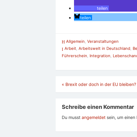
teilen
teilen
Allgemein
,
Veranstaltungen
Arbeit
,
Arbeitswelt in Deutschland
,
Be
Führerschein
,
Integration
,
Lebenschan
Beitragsnavigation
«
Brexit oder doch in der EU bleiben?
Schreibe einen Kommentar
Du musst
angemeldet
sein, um eine