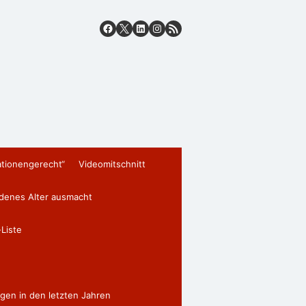
ationengerecht“
Videomitschnitt
edenes Alter ausmacht
Liste
gen in den letzten Jahren