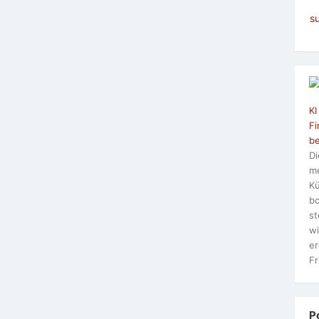
s
KI
Fi
be
Di
me
Kü
bo
st
wi
er
Fr
P