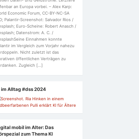
fenbar an Europa vorbei. – Alex Karp:
orld Economic Forum, CC-BY-NC-SA
0; Palantir-Screenshot: Salvador Rios /
splash; Euro-Scheine: Robert Anasch /
splash; Datenstrom: A. C. /
nsplashSeine Einnahmen konnte
lantir im Vergleich zum Vorjahr nahezu
rdoppeln. Nicht zuletzt ist das
krativen öffentlichen Verträgen zu
rdanken. Zugleich […]
I im Alltag #dss 2024
gital mobil im Alter: Das
örspezial zum Thema KI