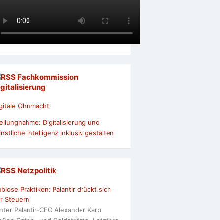
Fachkommission
igitalisierung
gitale Ohnmacht
ellungnahme: Digitalisierung und
nstliche Intelligenz inklusiv gestalten
Netzpolitik
biose Praktiken: Palantir drückt sich
r Steuern
nter Palantir-CEO Alexander Karp
ießen Daten- und Geldströme. Letztere