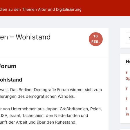
dien zu den Themen Alter und Digitalisierung
Se
cen – Wohlstand
16
fo
FEB.
N
 Forum
Sp
Wohlstand
 weit. Das Berliner Demografie Forum widmet sich zum
rderungen des demografischen Wandels.
ter von Unternehmen aus Japan, Großbritannien, Polen,
in
 USA, Israel, Tschechien, den Niederlanden und
unft der Arbeit und über den Ruhestand.