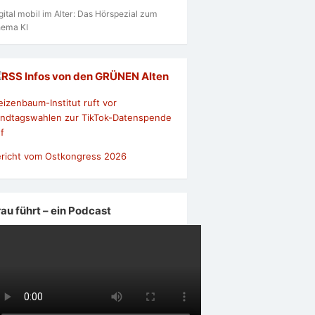
gital mobil im Alter: Das Hörspezial zum
ema KI
Infos von den GRÜNEN Alten
izenbaum-Institut ruft vor
ndtagswahlen zur TikTok-Datenspende
f
richt vom Ostkongress 2026
rau führt – ein Podcast