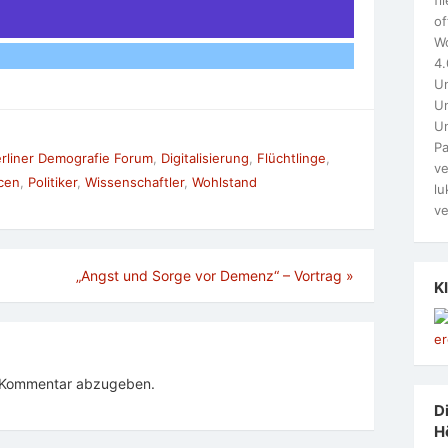
of
W
4.
Un
Un
U
Pa
rliner Demografie Forum
,
Digitalisierung
,
Flüchtlinge
,
ve
cen
,
Politiker
,
Wissenschaftler
,
Wohlstand
lu
ve
„Angst und Sorge vor Demenz“ – Vortrag
»
K
n Kommentar abzugeben.
Di
H