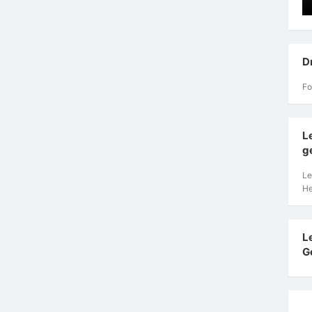
D
Fo
L
g
Le
He
L
G