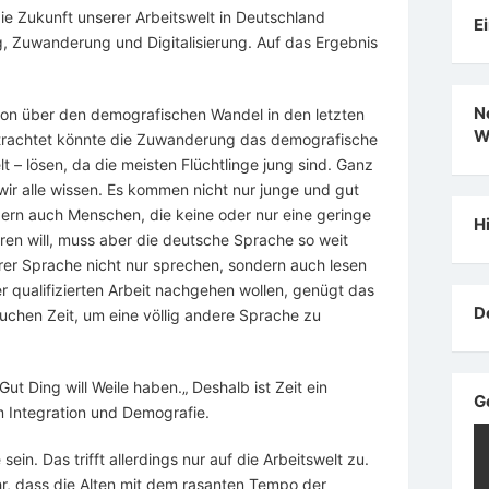
ie Zukunft unserer Arbeitswelt in Deutschland
E
, Zuwanderung und Digitalisierung. Auf das Ergebnis
N
ion über den demografischen Wandel in den letzten
W
etrachtet könnte die Zuwanderung das demografische
t – lösen, da die meisten Flüchtlinge jung sind. Ganz
 wir alle wissen. Es kommen nicht nur junge und gut
dern auch Menschen, die keine oder nur eine geringe
H
ren will, muss aber die deutsche Sprache so weit
erer Sprache nicht nur sprechen, sondern auch lesen
er qualifizierten Arbeit nachgehen wollen, genügt das
D
auchen Zeit, um eine völlig andere Sprache zu
Gut Ding will Weile haben.
„
Deshalb ist Zeit ein
G
m Integration und Demografie.
sein. Das trifft allerdings nur auf die Arbeitswelt zu.
hr, dass die Alten mit dem rasanten Tempo der