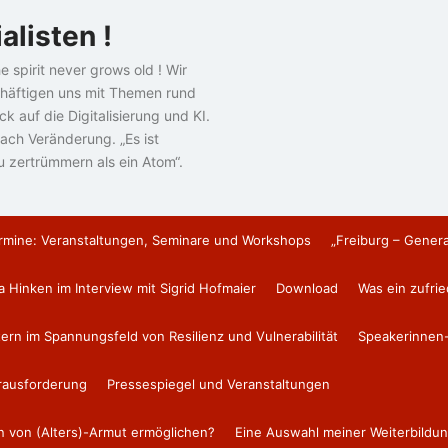
alisten !
e spirit never grows old ! Wir
häftigen uns mit Themen rund
k auf die Digitalisierung und KI.
ach Veränderung. „Es ist
u zertrümmern als ein Atom“.
rmine: Veranstaltungen, Seminare und Workshops
„Freiburg – Gener
a Hinken im Interview mit Sigrid Hofmaier
Download
Was ein zufri
tern im Spannungsfeld von Resilienz und Vulnerabilität
Speakerinnen-
erausforderung
Pressespiegel und Veranstaltungen
en von (Alters)-Armut ermöglichen?
Eine Auswahl meiner Weiterbildun