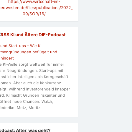
https://www.wirtschaft-im-
uedwesten.de/files/publications/2022_
09/SOR/16/
KI und Ältere DlF-Podcast
 und Start-ups - Wie KI
rmengründungen beflügelt und
hindert
e KI-Welle sorgt weltweit für immer
hr Neugründungen. Start-ups mit
nstlicher Intelligenz als Kerngeschäft
omen. Aber auch die Konkurrenz
eigt, während Investorengeld knapper
rd. KI macht Gründen riskanter und
öffnet neue Chancen. Walch,
iederike; Metz, Moritz
odcast: Alter, was geht?