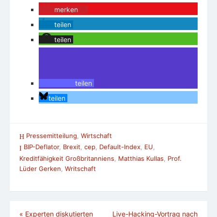
merken
0
teilen
teilen
teilen
teilen
Pressemitteilung
,
Wirtschaft
BIP-Deflator
,
Brexit
,
cep
,
Default-Index
,
EU
,
Kreditfähigkeit Großbritanniens
,
Matthias Kullas
,
Prof.
Lüder Gerken
,
Writschaft
Beitragsnavigation
«
Experten diskutierten
Live-Hacking-Vortrag nach