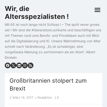
Skip
Wir, die
to
open
content
Altersspezialisten !
menu
Mit 65 ist noch lange nicht Schluss ! – The spirit never grows
old ! Wir sind die #GenerationLochkarte und beschäftigen uns
mit Themen rund ums Berufs- und Privatleben auch mit Blick
auf die Digitalisierung und KI. Unsere Wahrnehmung von Alter
schreit nach Veränderung. „Es ist schwieriger, eine
vorgefasste Meinung zu zertrümmern als ein Atom“. Albert
Einstein
Großbritannien stolpert zum
Brexit
Posted
Author
März 14, 2017
Redaktion
0
on