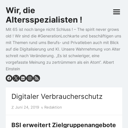
Skip
Wir, die
to
open
content
Altersspezialisten !
menu
Mit 65 ist noch lange nicht Schluss ! – The spirit never grows
old ! Wir sind die #GenerationLochkarte und beschäftigen uns
mit Themen rund ums Berufs- und Privatleben auch mit Blick
auf die Digitalisierung und KI. Unsere Wahrnehmung von Alter
schreit nach Veränderung. „Es ist schwieriger, eine
vorgefasste Meinung zu zertrümmern als ein Atom“. Albert
Einstein
Digitaler Verbraucherschutz
Posted
Author
Juni 24, 2019
Redaktion
on
BSI
erweitert Zielgruppenangebote