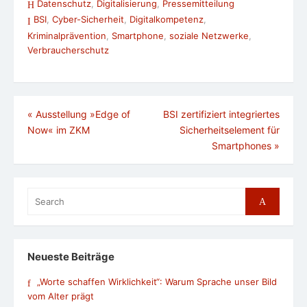
Datenschutz
,
Digitalisierung
,
Pressemitteilung
BSI
,
Cyber-Sicherheit
,
Digitalkompetenz
,
Kriminalprävention
,
Smartphone
,
soziale Netzwerke
,
Verbraucherschutz
Beitragsnavigation
«
Ausstellung »Edge of
BSI zertifiziert integriertes
Now« im ZKM
Sicherheitselement für
Smartphones
»
Search
Search
for:
Neueste Beiträge
„Worte schaffen Wirklichkeit“: Warum Sprache unser Bild
vom Alter prägt