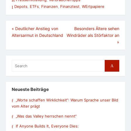
Depots
,
ETFs
,
Finanzen
,
Finanztest
,
WErtpapiere
Beitragsnavigation
«
Deutlicher Anstieg von
Besonders Ältere sehen
Altersarmut in Deutschland
Windräder als Störfaktor an
»
Search
Search
for:
Neueste Beiträge
„Worte schaffen Wirklichkeit“: Warum Sprache unser Bild
vom Alter prägt
„Was das Valley herrschen nennt“
If Anyone Builds It, Everyone Dies: