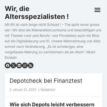
Skip
Wir, die
to
open
content
Altersspezialisten !
menu
Mit 65 ist noch lange nicht Schluss ! – The spirit never grows
old ! Wir sind die #GenerationLochkarte und beschäftigen uns
mit Themen rund ums Berufs- und Privatleben auch mit Blick
auf die Digitalisierung und KI. Unsere Wahrnehmung von Alter
schreit nach Veränderung. „Es ist schwieriger, eine
vorgefasste Meinung zu zertrümmern als ein Atom“. Albert
Einstein
Depotcheck bei Finanztest
Posted
Author
Januar 21, 2020
Redaktion
on
Wie sich Depots leicht verbessern