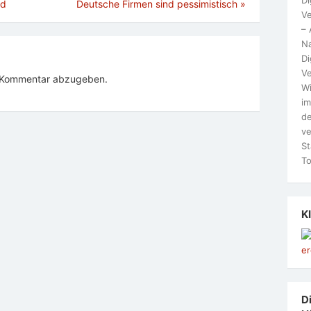
nd
Deutsche Firmen sind pessimistisch
»
Ve
– 
N
Di
Ve
n Kommentar abzugeben.
Wi
im
de
ve
St
To
K
Di