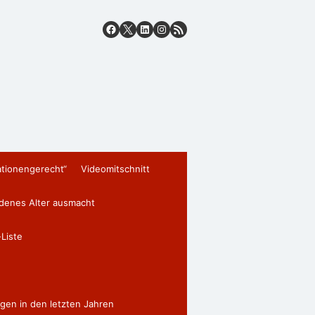
ationengerecht“
Videomitschnitt
edenes Alter ausmacht
Liste
gen in den letzten Jahren