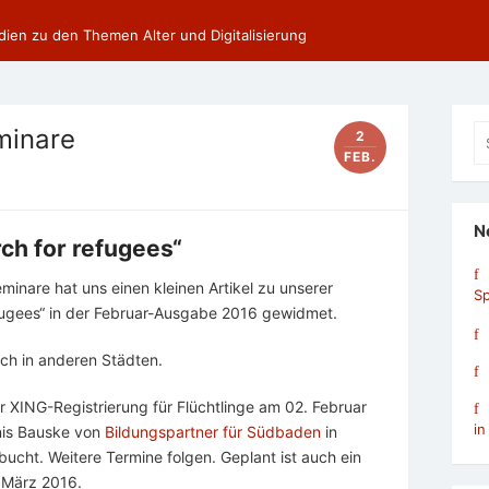
dien zu den Themen Alter und Digitalisierung
Se
minare
2
fo
FEB.
N
ch for refugees“
inare hat uns einen kleinen Artikel zu unserer
Sp
efugees“ in der Februar-Ausgabe 2016 gewidmet.
ch in anderen Städten.
 XING-Registrierung für Flüchtlinge am 02. Februar
in
nis Bauske von
Bildungspartner für Südbaden
in
bucht. Weitere Termine folgen. Geplant ist auch ein
m März 2016.