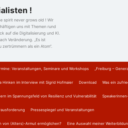
alisten !
e spirit never grows old ! Wir
häftigen uns mit Themen rund
k auf die Digitalisierung und KI.
ach Veränderung. „Es ist
u zertrümmern als ein Atom“.
rmine: Veranstaltungen, Seminare und Workshops
„Freiburg – Gener
a Hinken im Interview mit Sigrid Hofmaier
Download
Was ein zufri
tern im Spannungsfeld von Resilienz und Vulnerabilität
Speakerinnen-
erausforderung
Pressespiegel und Veranstaltungen
en von (Alters)-Armut ermöglichen?
Eine Auswahl meiner Weiterbildun