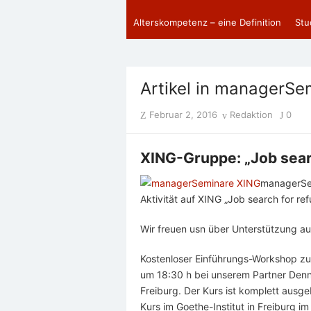
Alterskompetenz – eine Definition
Stu
Artikel in managerSe
Posted
Author
Februar 2, 2016
Redaktion
0
on
XING-Gruppe: „Job sear
managerSem
Aktivität auf XING „Job search for r
Wir freuen usn über Unterstützung au
Kostenloser Einführungs-Workshop zur
um 18:30 h bei unserem Partner Den
Freiburg. Der Kurs ist komplett ausge
Kurs im Goethe-Institut in Freiburg i