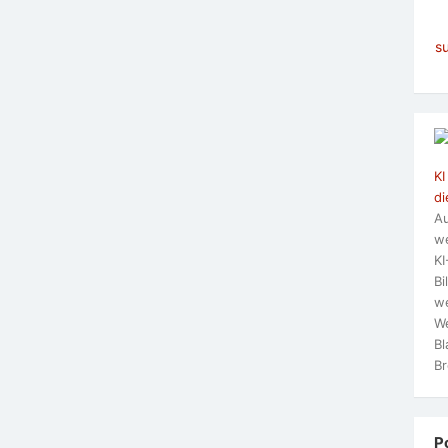
s
KI
di
Au
we
KI
Bi
we
We
Bl
Br
P