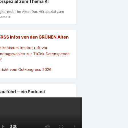
örspezial zum Thema KI
gital mobil im Alter: Das Hörspezial zum
ema KI
Infos von den GRÜNEN Alten
izenbaum-Institut ruft vor
ndtagswahlen zur TikTok-Datenspende
f
richt vom Ostkongress 2026
rau führt – ein Podcast