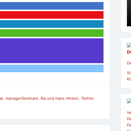
D
Di
St
Kü
ge
,
managerSeminare
,
Ria und Hans Hinken
,
Twitter
,
Ve
Di
Fe
Di