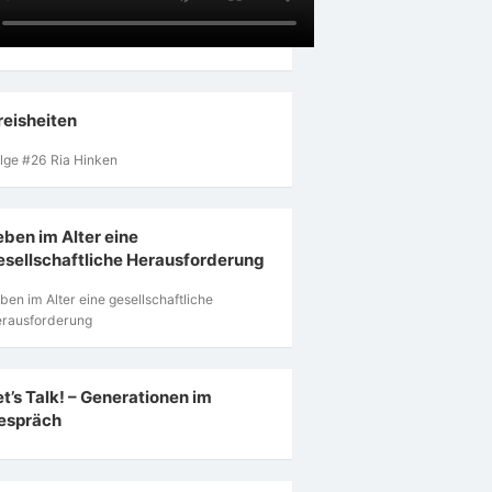
reisheiten
lge #26 Ria Hinken
eben im Alter eine
esellschaftliche Herausforderung
ben im Alter eine gesellschaftliche
rausforderung
et’s Talk! – Generationen im
espräch