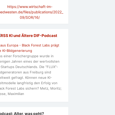
https://www.wirtschaft-im-
uedwesten.de/files/publications/2022_
09/SOR/16/
KI und Ältere DlF-Podcast
 aus Europa - Black Forest Labs prägt
e KI-Bildgenerierung
s einer Forschergruppe wurde in
nigen Jahren eines der wertvollsten
-Startups Deutschlands. Die "FLUX"-
ldgeneratoren aus Freiburg sind
ltweit gefragt. Können neue KI-
ltmodelle langfristig den Erfolg von
ack Forest Labs sichern? Metz, Moritz;
ose, Maximilian
odcast: Alter, was geht?