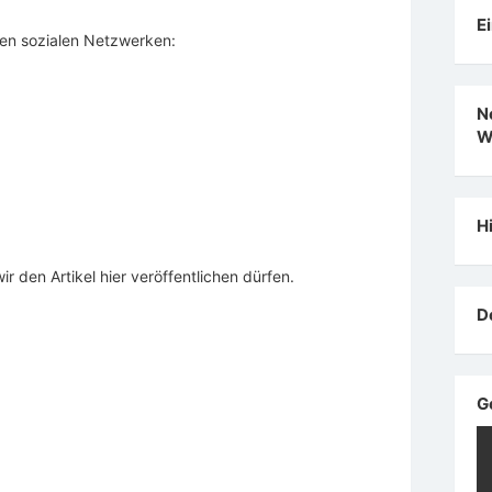
E
 den sozialen Netzwerken:
N
W
H
wir den Artikel hier veröffentlichen dürfen.
D
G