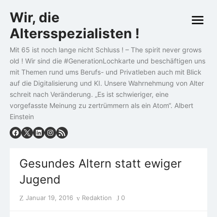
Skip
Wir, die
to
open
content
Altersspezialisten !
menu
Mit 65 ist noch lange nicht Schluss ! – The spirit never grows
old ! Wir sind die #GenerationLochkarte und beschäftigen uns
mit Themen rund ums Berufs- und Privatleben auch mit Blick
auf die Digitalisierung und KI. Unsere Wahrnehmung von Alter
schreit nach Veränderung. „Es ist schwieriger, eine
vorgefasste Meinung zu zertrümmern als ein Atom“. Albert
Einstein
Gesundes Altern statt ewiger
Jugend
Posted
Author
Januar 19, 2016
Redaktion
0
on