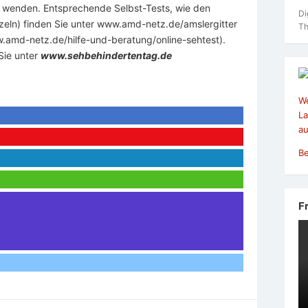
u wenden. Entsprechende Selbst-Tests, wie den
Di
nzeln) finden Sie unter www.amd-netz.de/amslergitter
Th
.amd-netz.de/hilfe-und-beratung/online-sehtest).
Sie unter
www.sehbehindertentag.de
We
La
au
Be
F