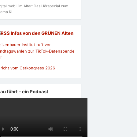
gital mobil im Alter: Das Hörspezial zum
ema KI
Infos von den GRÜNEN Alten
izenbaum-Institut ruft vor
ndtagswahlen zur TikTok-Datenspende
f
richt vom Ostkongress 2026
rau führt – ein Podcast