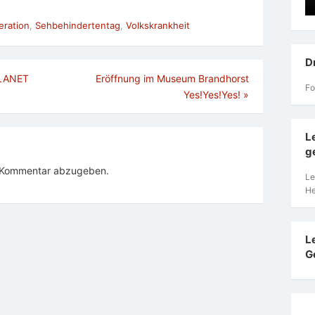
ration
,
Sehbehindertentag
,
Volkskrankheit
D
PLANET
Eröffnung im Museum Brandhorst
Fo
Yes!Yes!Yes!
»
L
g
n Kommentar abzugeben.
Le
He
L
G