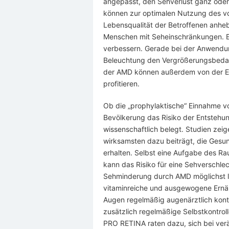
angepasst, den Sehverlust ganz oder 
können zur optimalen Nutzung des v
Lebensqualität der Betroffenen anheb
Menschen mit Seheinschränkungen. Ei
verbessern. Gerade bei der Anwendun
Beleuchtung den Vergrößerungsbedar
der AMD können außerdem von der Ei
profitieren.
Ob die „prophylaktische“ Einnahme v
Bevölkerung das Risiko der Entstehun
wissenschaftlich belegt. Studien zei
wirksamsten dazu beiträgt, die Gesund
erhalten. Selbst eine Aufgabe des R
kann das Risiko für eine Sehverschle
Sehminderung durch AMD möglichst la
vitaminreiche und ausgewogene Ernäh
Augen regelmäßig augenärztlich kontr
zusätzlich regelmäßige Selbstkontr
PRO RETINA raten dazu, sich bei verä