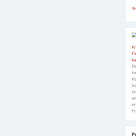
s
KI
Fi
be
Di
me
Kü
bo
st
wi
er
Fr
P