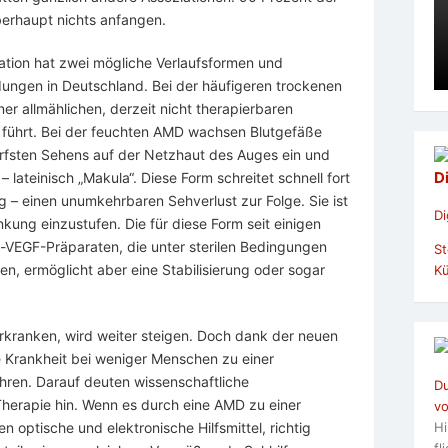
berhaupt nichts anfangen.
tion hat zwei mögliche Verlaufsformen und
ndungen in Deutschland. Bei der häufigeren trockenen
er allmählichen, derzeit nicht therapierbaren
führt. Bei der feuchten AMD wachsen Blutgefäße
härfsten Sehens auf der Netzhaut des Auges ein und
D
 lateinisch „Makula“. Diese Form schreitet schnell fort
g – einen unumkehrbaren Sehverlust zur Folge. Sie ist
Di
nkung einzustufen. Die für diese Form seit einigen
-VEGF-Präparaten, die unter sterilen Bedingungen
St
n, ermöglicht aber eine Stabilisierung oder sogar
Kü
rkranken, wird weiter steigen. Doch dank der neuen
 Krankheit bei weniger Menschen zu einer
hren. Darauf deuten wissenschaftliche
Du
Therapie hin. Wenn es durch eine AMD zu einer
vo
Hi
optische und elektronische Hilfsmittel, richtig
fl