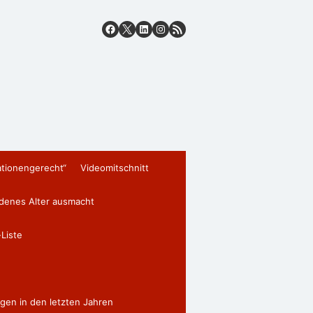
ationengerecht“
Videomitschnitt
edenes Alter ausmacht
Liste
gen in den letzten Jahren