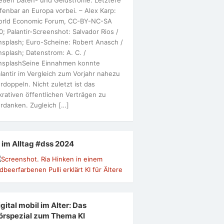
fenbar an Europa vorbei. – Alex Karp:
orld Economic Forum, CC-BY-NC-SA
0; Palantir-Screenshot: Salvador Rios /
splash; Euro-Scheine: Robert Anasch /
splash; Datenstrom: A. C. /
nsplashSeine Einnahmen konnte
lantir im Vergleich zum Vorjahr nahezu
rdoppeln. Nicht zuletzt ist das
krativen öffentlichen Verträgen zu
rdanken. Zugleich […]
I im Alltag #dss 2024
gital mobil im Alter: Das
örspezial zum Thema KI