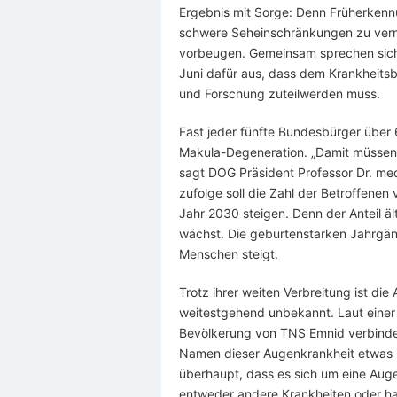
Ergebnis mit Sorge: Denn Früherken
schwere Seheinschränkungen zu verm
vorbeugen. Gemeinsam sprechen sich
Juni dafür aus, dass dem Krankheits
und Forschung zuteilwerden muss.
Fast jeder fünfte Bundesbürger über 
Makula-Degeneration. „Damit müssen 
sagt DOG Präsident Professor Dr. med
zufolge soll die Zahl der Betroffenen 
Jahr 2030 steigen. Denn der Anteil ä
wächst. Die geburtenstarken Jahrgän
Menschen steigt.
Trotz ihrer weiten Verbreitung ist di
weitestgehend unbekannt. Laut einer
Bevölkerung von TNS Emnid verbinde
Namen dieser Augenkrankheit etwas K
überhaupt, dass es sich um eine Auge
entweder andere Krankheiten oder ha