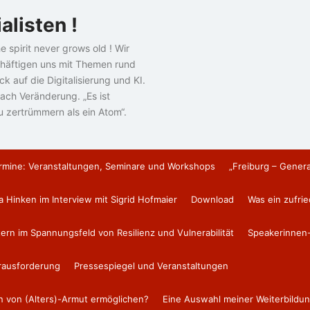
alisten !
e spirit never grows old ! Wir
häftigen uns mit Themen rund
k auf die Digitalisierung und KI.
ach Veränderung. „Es ist
u zertrümmern als ein Atom“.
rmine: Veranstaltungen, Seminare und Workshops
„Freiburg – Gener
a Hinken im Interview mit Sigrid Hofmaier
Download
Was ein zufri
tern im Spannungsfeld von Resilienz und Vulnerabilität
Speakerinnen-
erausforderung
Pressespiegel und Veranstaltungen
en von (Alters)-Armut ermöglichen?
Eine Auswahl meiner Weiterbildun