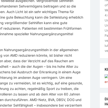
teilweise ausgleichen. Vergrößernde Sehhilfen
of
orhandenen Sehvermögens beitragen und so die
W
en. Auch Licht ist ein sehr wichtiges Thema für
4.
ne gute Beleuchtung kann die Sehleistung erheblich
Un
g vergrößernder Sehhilfen kann eine gute
Un
f reduzieren. Patienten mit bestimmten Frühformen
U
nnahme spezieller Nahrungsergänzungsmittel
Pa
ve
lu
on Nahrungsergänzungsmitteln in der allgemeinen
ve
g von AMD reduzieren könnte, ist bisher nicht
gen aber, dass der Verzicht auf das Rauchen am
heit – auch die der Augen – bis ins hohe Alter zu
K
auchens bei Ausbruch der Erkrankung in einem Auge
chterung im anderen Auge verringern. Um eine
nge zu vermeiden, ist es wichtig, auf eine gesunde,
rung zu achten, regelmäßig Sport zu treiben, die
ollieren zu lassen und ab dem Alter von 60 Jahren
Di
ollen durchzuführen. AMD-Netz, BVA, DBSV, DOG und
H
nderter Sehfähigkeit – insbesondere bei verzerrtem