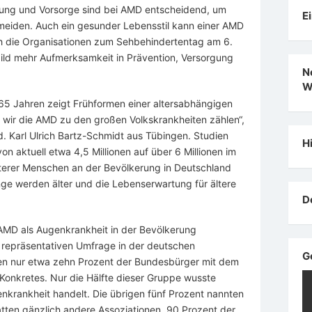
nung und Vorsorge sind bei AMD entscheidend, um
E
eiden. Auch ein gesunder Lebensstil kann einer AMD
 die Organisationen zum Sehbehindertentag am 6.
bild mehr Aufmerksamkeit in Prävention, Versorgung
N
W
65 Jahren zeigt Frühformen einer altersabhängigen
wir die AMD zu den großen Volkskrankheiten zählen“,
. Karl Ulrich Bartz-Schmidt aus Tübingen. Studien
H
von aktuell etwa 4,5 Millionen auf über 6 Millionen im
lterer Menschen an der Bevölkerung in Deutschland
ge werden älter und die Lebenserwartung für ältere
D
e AMD als Augenkrankheit in der Bevölkerung
 repräsentativen Umfrage in der deutschen
G
n nur etwa zehn Prozent der Bundesbürger mit dem
onkretes. Nur die Hälfte dieser Gruppe wusste
nkrankheit handelt. Die übrigen fünf Prozent nannten
tten gänzlich andere Assoziationen. 90 Prozent der