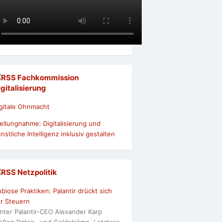
Fachkommission
igitalisierung
gitale Ohnmacht
ellungnahme: Digitalisierung und
nstliche Intelligenz inklusiv gestalten
Netzpolitik
biose Praktiken: Palantir drückt sich
r Steuern
nter Palantir-CEO Alexander Karp
ießen Daten- und Geldströme. Letztere