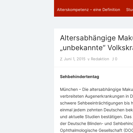
Alterskompetenz – eine Definition
Stu
Altersabhängige Maku
„unbekannte“ Volkskr
Posted
Author
Juni 1, 2015
Redaktion
0
on
Sehbehindertentag
München – Die altersabhängige Makul
verbreiteten Augenerkrankungen in D
schwere Sehbeeinträchtigungen bis hi
einmal jedem zehnten Deutschen bek
und aktuelle Studien bestätigen. Da
der Deutsche Blinden- und Sehbehin
Ophthalmologische Gesellschaft (DO