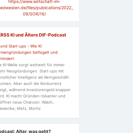
https://www.wirtschaft-im-
uedwesten.de/files/publications/2022_
09/SOR/16/
KI und Ältere DlF-Podcast
 und Start-ups - Wie KI
rmengründungen beflügelt und
hindert
e KI-Welle sorgt weltweit für immer
hr Neugründungen. Start-ups mit
nstlicher Intelligenz als Kerngeschäft
omen. Aber auch die Konkurrenz
eigt, während Investorengeld knapper
rd. KI macht Gründen riskanter und
öffnet neue Chancen. Walch,
iederike; Metz, Moritz
odcast: Alter, was geht?