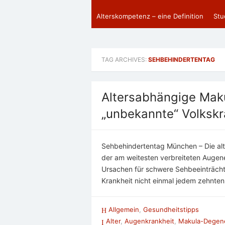
Alterskompetenz – eine Definition
Stu
TAG ARCHIVES:
SEHBEHINDERTENTAG
Altersabhängige Maku
„unbekannte“ Volkskr
Sehbehindertentag München – Die alt
der am weitesten verbreiteten Augen
Ursachen für schwere Sehbeeinträchti
Krankheit nicht einmal jedem zehnte
Allgemein
,
Gesundheitstipps
Alter
,
Augenkrankheit
,
Makula-Degene