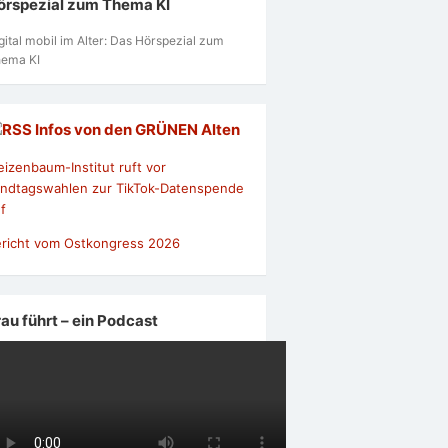
örspezial zum Thema KI
gital mobil im Alter: Das Hörspezial zum
ema KI
Infos von den GRÜNEN Alten
izenbaum-Institut ruft vor
ndtagswahlen zur TikTok-Datenspende
f
richt vom Ostkongress 2026
rau führt – ein Podcast