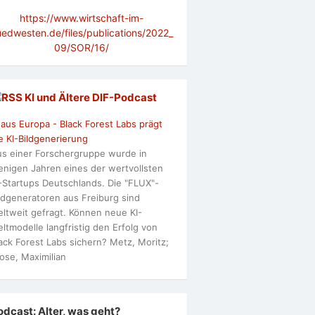
https://www.wirtschaft-im-
uedwesten.de/files/publications/2022_
09/SOR/16/
KI und Ältere DlF-Podcast
 aus Europa - Black Forest Labs prägt
e KI-Bildgenerierung
s einer Forschergruppe wurde in
nigen Jahren eines der wertvollsten
-Startups Deutschlands. Die "FLUX"-
ldgeneratoren aus Freiburg sind
ltweit gefragt. Können neue KI-
ltmodelle langfristig den Erfolg von
ack Forest Labs sichern? Metz, Moritz;
ose, Maximilian
odcast: Alter, was geht?