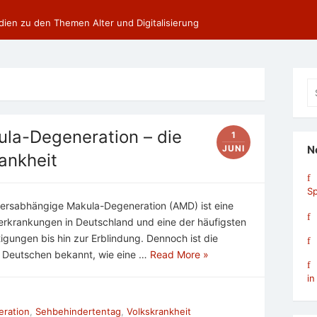
dien zu den Themen Alter und Digitalisierung
Se
fo
la-Degeneration – die
1
JUNI
N
ankheit
Sp
ersabhängige Makula-Degeneration (AMD) ist eine
erkrankungen in Deutschland und eine der häufigsten
gungen bis hin zur Erblindung. Dennoch ist die
n Deutschen bekannt, wie eine …
Read More »
in
ration
,
Sehbehindertentag
,
Volkskrankheit