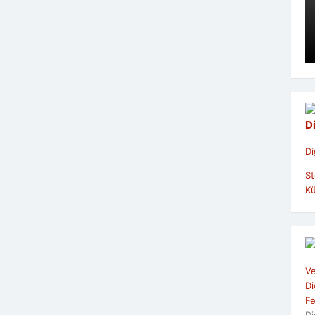
D
Di
St
Kü
Ve
Di
Fe
Di