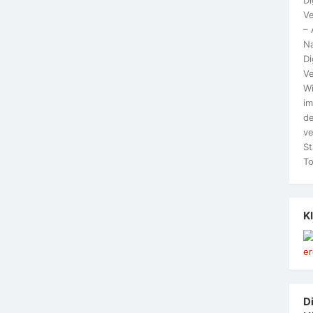
Ve
– 
N
Di
Ve
Wi
im
de
ve
St
To
K
Di