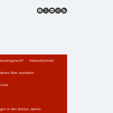
ationengerecht“
Videomitschnitt
edenes Alter ausmacht
Liste
gen in den letzten Jahren