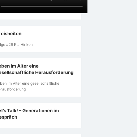
reisheiten
lge #26 Ria Hinken
eben im Alter eine
esellschaftliche Herausforderung
ben im Alter eine gesellschaftliche
rausforderung
et’s Talk! – Generationen im
espräch