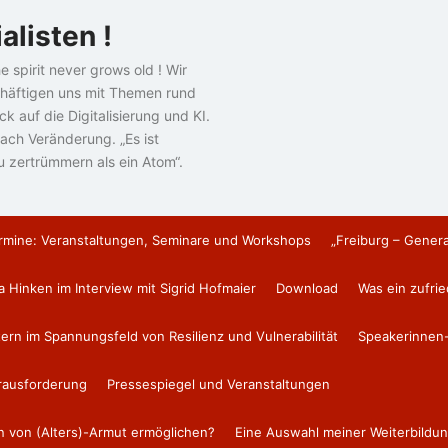
alisten !
e spirit never grows old ! Wir
häftigen uns mit Themen rund
k auf die Digitalisierung und KI.
ach Veränderung. „Es ist
u zertrümmern als ein Atom“.
rmine: Veranstaltungen, Seminare und Workshops
„Freiburg – Gener
a Hinken im Interview mit Sigrid Hofmaier
Download
Was ein zufri
tern im Spannungsfeld von Resilienz und Vulnerabilität
Speakerinnen-
erausforderung
Pressespiegel und Veranstaltungen
en von (Alters)-Armut ermöglichen?
Eine Auswahl meiner Weiterbildun