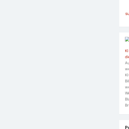
s
KI
di
Au
we
KI
Bi
we
We
Bl
Br
P