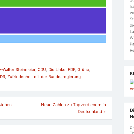
ha
vo
S
di
La
Wi
Pa
Re
-Walter Steinmeier
,
CDU
,
Die Linke
,
FDP
,
Grüne
,
K
DR
,
Zufriedenheit mit der Bundesregierung
stehen
Neue Zahlen zu Topverdienern in
Di
Deutschland
»
H
Di
Th