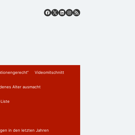
ationengerecht“
Videomitschnitt
edenes Alter ausmacht
Liste
gen in den letzten Jahren