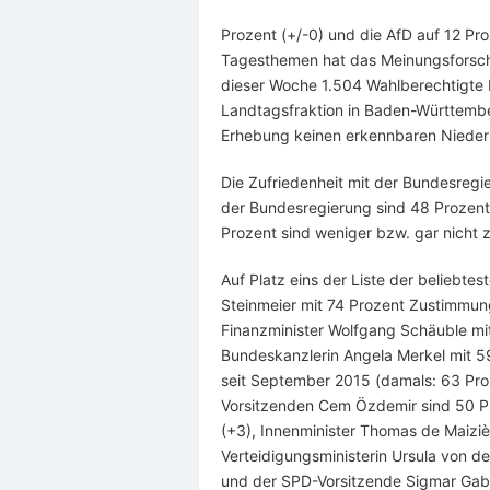
Prozent (+/-0) und die AfD auf 12 Pr
Tagesthemen hat das Meinungsforschu
dieser Woche 1.504 Wahlberechtigte b
Landtagsfraktion in Baden-Württembe
Erhebung keinen erkennbaren Nieder
Die Zufriedenheit mit der Bundesregie
der Bundesregierung sind 48 Prozent 
Prozent sind weniger bzw. gar nicht z
Auf Platz eins der Liste der beliebtes
Steinmeier mit 74 Prozent Zustimmung
Finanzminister Wolfgang Schäuble mi
Bundeskanzlerin Angela Merkel mit 59
seit September 2015 (damals: 63 Proz
Vorsitzenden Cem Özdemir sind 50 Pr
(+3), Innenminister Thomas de Maizi
Verteidigungsministerin Ursula von 
und der SPD-Vorsitzende Sigmar Gabr