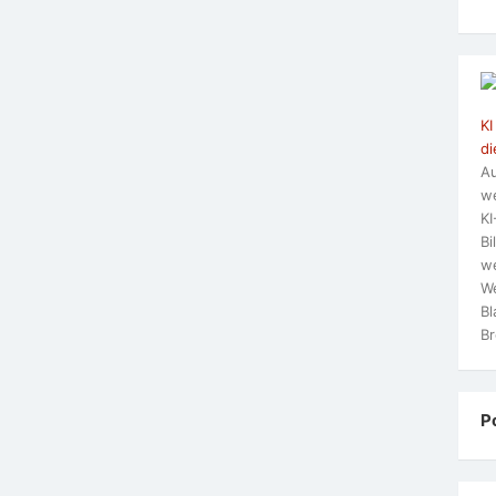
KI
di
Au
we
KI
Bi
we
We
Bl
Br
P