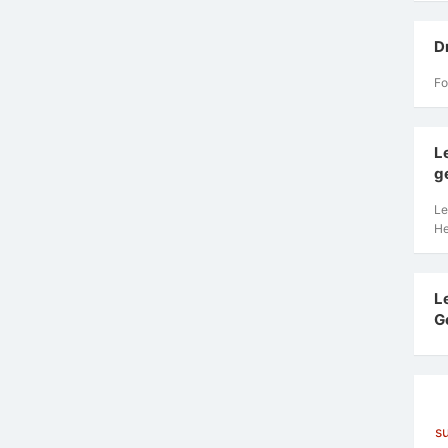
D
Fo
L
g
Le
He
L
G
s