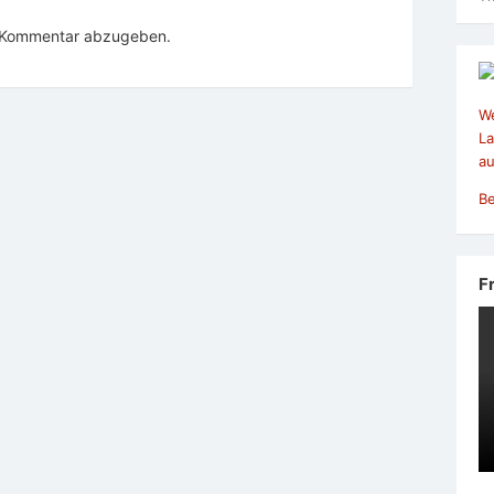
n Kommentar abzugeben.
We
La
au
Be
F