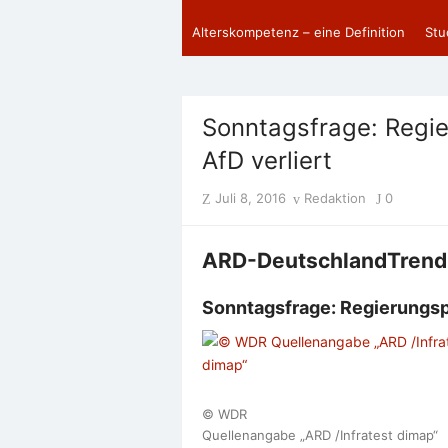
Alterskompetenz – eine Definition
Stu
Sonntagsfrage: Regie
AfD verliert
Posted
Author
Juli 8, 2016
Redaktion
0
on
ARD-DeutschlandTrend
Sonntagsfrage: Regierungspa
© WDR
Quellenangabe „ARD /Infratest dimap“