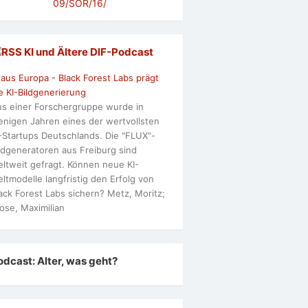
09/SOR/16/
KI und Ältere DlF-Podcast
 aus Europa - Black Forest Labs prägt
e KI-Bildgenerierung
s einer Forschergruppe wurde in
nigen Jahren eines der wertvollsten
-Startups Deutschlands. Die "FLUX"-
ldgeneratoren aus Freiburg sind
ltweit gefragt. Können neue KI-
ltmodelle langfristig den Erfolg von
ack Forest Labs sichern? Metz, Moritz;
ose, Maximilian
odcast: Alter, was geht?