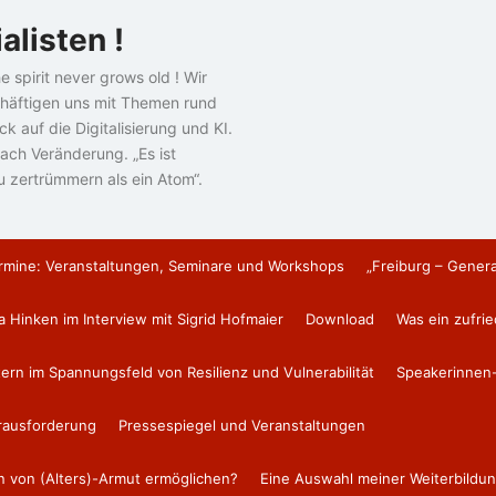
alisten !
e spirit never grows old ! Wir
häftigen uns mit Themen rund
k auf die Digitalisierung und KI.
ach Veränderung. „Es ist
u zertrümmern als ein Atom“.
rmine: Veranstaltungen, Seminare und Workshops
„Freiburg – Gener
a Hinken im Interview mit Sigrid Hofmaier
Download
Was ein zufri
tern im Spannungsfeld von Resilienz und Vulnerabilität
Speakerinnen-
erausforderung
Pressespiegel und Veranstaltungen
en von (Alters)-Armut ermöglichen?
Eine Auswahl meiner Weiterbildun