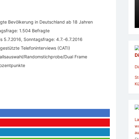
gte Bevölkerung in Deutschland ab 18 Jahren
tagsfrage: 1.504 Befragte
s 5.7.2016, Sonntagsfrage: 4.7.-6.7.2016
estützte Telefoninterviews (CATI)
D
fallsauswahl/Randomstichprobe/Dual Frame
Prozentpunkte
Di
St
Kü
La
wo
au
St