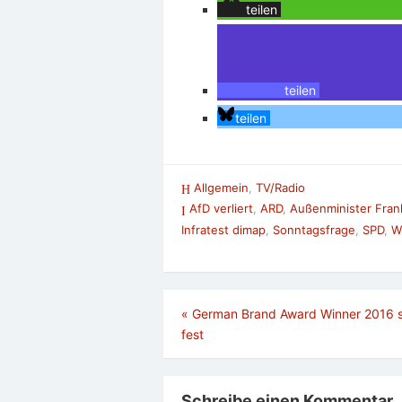
teilen
teilen
teilen
Allgemein
,
TV/Radio
AfD verliert
,
ARD
,
Außenminister Frank
Infratest dimap
,
Sonntagsfrage
,
SPD
,
W
Beitragsnavigation
«
German Brand Award Winner 2016 
fest
Schreibe einen Kommentar