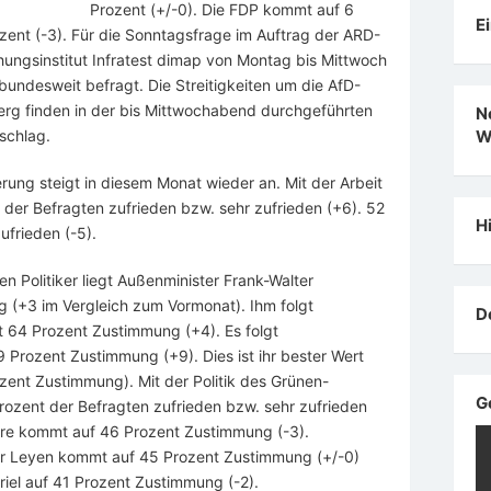
Prozent (+/-0). Die FDP kommt auf 6
E
ozent (-3). Für die Sonntagsfrage im Auftrag der ARD-
ngsinstitut Infratest dimap von Montag bis Mittwoch
undesweit befragt. Die Streitigkeiten um die AfD-
rg finden in der bis Mittwochabend durchgeführten
N
schlag.
W
rung steigt in diesem Monat wieder an. Mit der Arbeit
der Befragten zufrieden bzw. sehr zufrieden (+6). 52
H
ufrieden (-5).
ten Politiker liegt Außenminister Frank-Walter
 (+3 im Vergleich zum Vormonat). Ihm folgt
D
t 64 Prozent Zustimmung (+4). Es folgt
 Prozent Zustimmung (+9). Dies ist ihr bester Wert
ent Zustimmung). Mit der Politik des Grünen-
G
ozent der Befragten zufrieden bzw. sehr zufrieden
ère kommt auf 46 Prozent Zustimmung (-3).
der Leyen kommt auf 45 Prozent Zustimmung (+/-0)
iel auf 41 Prozent Zustimmung (-2).