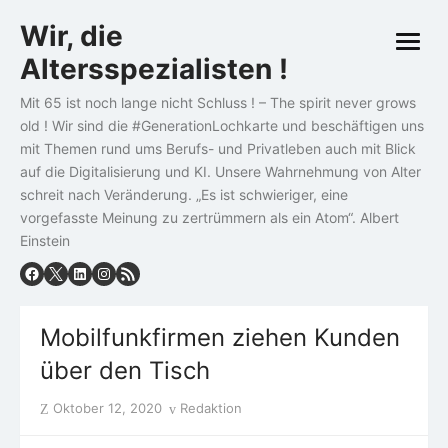
Skip
Wir, die
to
open
content
Altersspezialisten !
menu
Mit 65 ist noch lange nicht Schluss ! – The spirit never grows
old ! Wir sind die #GenerationLochkarte und beschäftigen uns
mit Themen rund ums Berufs- und Privatleben auch mit Blick
auf die Digitalisierung und KI. Unsere Wahrnehmung von Alter
schreit nach Veränderung. „Es ist schwieriger, eine
vorgefasste Meinung zu zertrümmern als ein Atom“. Albert
Einstein
Mobilfunkfirmen ziehen Kunden
über den Tisch
Posted
Author
Oktober 12, 2020
Redaktion
on