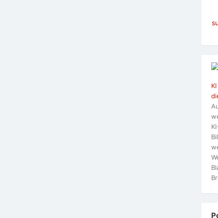
s
KI
di
Au
we
KI
Bi
we
We
Bl
Br
P