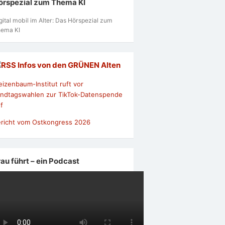
örspezial zum Thema KI
gital mobil im Alter: Das Hörspezial zum
ema KI
Infos von den GRÜNEN Alten
izenbaum-Institut ruft vor
ndtagswahlen zur TikTok-Datenspende
f
richt vom Ostkongress 2026
rau führt – ein Podcast