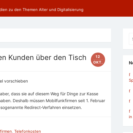
dien zu den Themen Alter und Digitalisierung
Se
fo
en Kunden über den Tisch
12
OKT.
N
Sp
el vorschieben
aber, dass sie auf diesem Weg für Dinge zur Kasse
aben. Deshalb müssen Mobil­funk­firmen seit 1. Februar
sogenannte Redirect-Verfahren einsetzen.
in
firmen
,
Telefonkosten