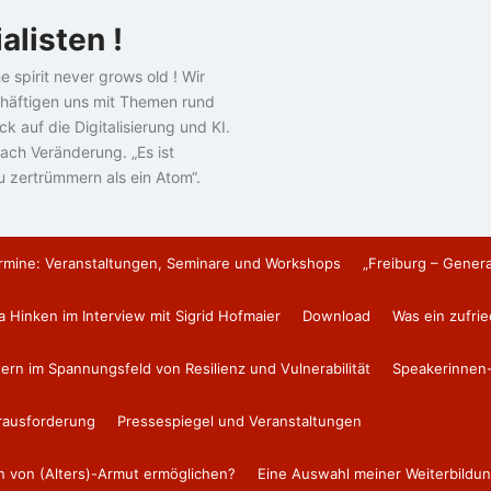
alisten !
e spirit never grows old ! Wir
häftigen uns mit Themen rund
k auf die Digitalisierung und KI.
ach Veränderung. „Es ist
u zertrümmern als ein Atom“.
rmine: Veranstaltungen, Seminare und Workshops
„Freiburg – Gener
a Hinken im Interview mit Sigrid Hofmaier
Download
Was ein zufri
tern im Spannungsfeld von Resilienz und Vulnerabilität
Speakerinnen-
erausforderung
Pressespiegel und Veranstaltungen
en von (Alters)-Armut ermöglichen?
Eine Auswahl meiner Weiterbildun