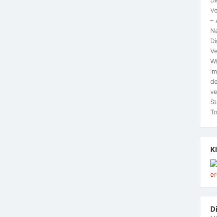
Ve
– 
N
Di
Ve
Wi
im
de
ve
St
To
K
Di