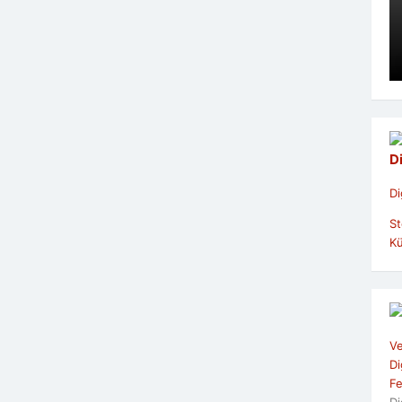
D
Di
St
Kü
Ve
Di
Fe
Di