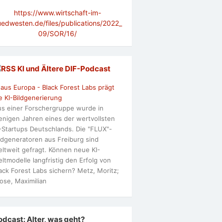
https://www.wirtschaft-im-
uedwesten.de/files/publications/2022_
09/SOR/16/
KI und Ältere DlF-Podcast
 aus Europa - Black Forest Labs prägt
e KI-Bildgenerierung
s einer Forschergruppe wurde in
nigen Jahren eines der wertvollsten
-Startups Deutschlands. Die "FLUX"-
ldgeneratoren aus Freiburg sind
ltweit gefragt. Können neue KI-
ltmodelle langfristig den Erfolg von
ack Forest Labs sichern? Metz, Moritz;
ose, Maximilian
odcast: Alter, was geht?