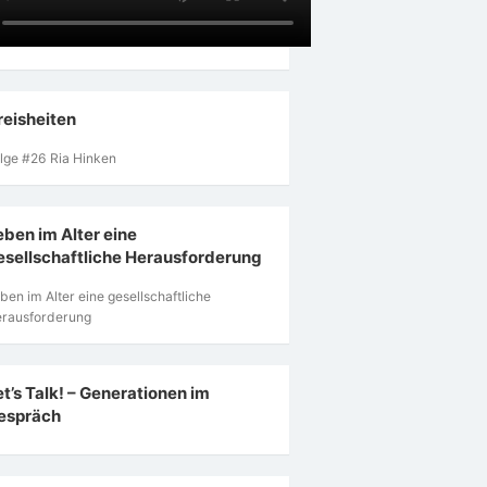
reisheiten
lge #26 Ria Hinken
eben im Alter eine
esellschaftliche Herausforderung
ben im Alter eine gesellschaftliche
rausforderung
et’s Talk! – Generationen im
espräch