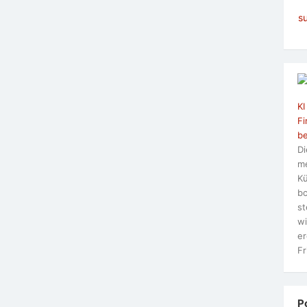
s
KI
Fi
be
Di
me
Kü
bo
st
wi
er
Fr
P