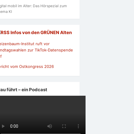
gital mobil im Alter: Das Hörspezial zum
ema KI
Infos von den GRÜNEN Alten
izenbaum-Institut ruft vor
ndtagswahlen zur TikTok-Datenspende
f
richt vom Ostkongress 2026
rau führt – ein Podcast