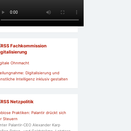
Fachkommission
igitalisierung
gitale Ohnmacht
ellungnahme: Digitalisierung und
nstliche Intelligenz inklusiv gestalten
Netzpolitik
biose Praktiken: Palantir drückt sich
r Steuern
nter Palantir-CEO Alexander Karp
ießen Daten- und Geldströme. Letztere