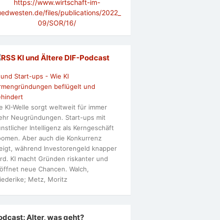
https://www.wirtschaft-im-
uedwesten.de/files/publications/2022_
09/SOR/16/
KI und Ältere DlF-Podcast
 und Start-ups - Wie KI
rmengründungen beflügelt und
hindert
e KI-Welle sorgt weltweit für immer
hr Neugründungen. Start-ups mit
nstlicher Intelligenz als Kerngeschäft
omen. Aber auch die Konkurrenz
eigt, während Investorengeld knapper
rd. KI macht Gründen riskanter und
öffnet neue Chancen. Walch,
iederike; Metz, Moritz
odcast: Alter, was geht?