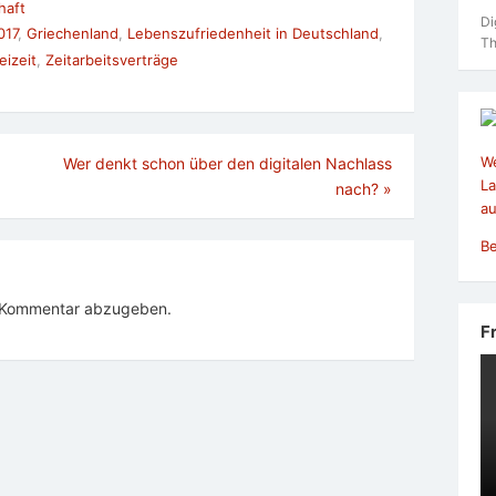
haft
Di
017
,
Griechenland
,
Lebenszufriedenheit in Deutschland
,
Th
izeit
,
Zeitarbeitsverträge
We
Wer denkt schon über den digitalen Nachlass
La
nach?
»
au
Be
n Kommentar abzugeben.
F