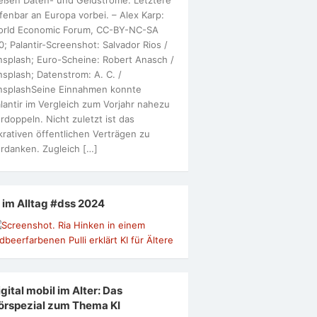
fenbar an Europa vorbei. – Alex Karp:
orld Economic Forum, CC-BY-NC-SA
0; Palantir-Screenshot: Salvador Rios /
splash; Euro-Scheine: Robert Anasch /
splash; Datenstrom: A. C. /
nsplashSeine Einnahmen konnte
lantir im Vergleich zum Vorjahr nahezu
rdoppeln. Nicht zuletzt ist das
krativen öffentlichen Verträgen zu
rdanken. Zugleich […]
I im Alltag #dss 2024
gital mobil im Alter: Das
örspezial zum Thema KI