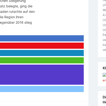
ichen Steigerung
of
atz belegte, ging die
W
 Baden rutschte auf den
4.
die Region ihren
Un
egenüber 2016 stieg
Un
U
Pa
ve
lu
ve
K
Di
H