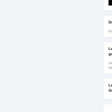
D
Fo
L
g
Le
He
L
G