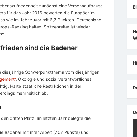
 Lebenszufriedenheit zunächst eine Verschnaufpause
E
ers für das Jahr 2016 bewerten die Europäer im
uso wie im Jahr zuvor mit 6,7 Punkten. Deutschland
ropa-Ranking halten. Spitzenreiter ist wieder
N
nd.
W
frieden sind die Badener
H
 diesjährige Schwerpunktthema vom diesjährigen
agement“
. Ökologie und sozial verantwortliches
ig. Harte staatliche Restriktionen in der
D
lerdings mehrheitlich ab.
n
G
den dritten Platz. Im letzten Jahr belegte die
ie Badener mit ihrer Arbeit (7,07 Punkte) und