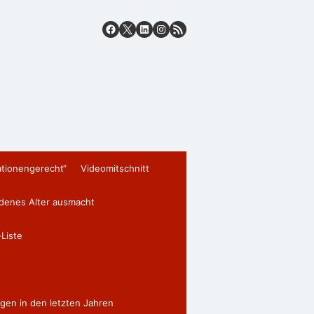
ationengerecht“
Videomitschnitt
edenes Alter ausmacht
Liste
gen in den letzten Jahren