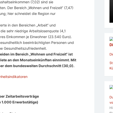
ushaltseinkommen (7,02) sind sie
en. Der Bereich „Wohnen und Freizeit“ (7,47)
ung; hier schneidet die Region nur
erte in den Bereichen „Arbeit“ und
die sehr niedrige Arbeitslosenquote (4,1
ares Einkommen je Einwohner (23.540 Euro).
 gesundheitlich beeinträchtigten Personen und
D
ohe Gesundheitszufriedenheit.
iden im Bereich „Wohnen und Freizeit“ ist
Di
 Miete an den Monatseinkünften einnimmt. Mit
St
über dem bundesweiten Durchschnitt (30,0).
Kü
ber Zeitarbeitsverträge
Du
je 1.000 Erwerbstätige)
vo
Hi
fl