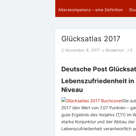
Alterskompetenz – eine Definition
Stu
Glücksatlas 2017
Posted
Author
November 8, 2017
Redaktion
0
on
Deutsche Post Glücksat
Lebenszufriedenheit in
Niveau
Die su
2017 den Wert von 7,07 Punkten – gem
gute Ergebnis des Vorjahrs (7,11) im W
starke Konjunktur und der Abbau der A
Lebenszufriedenheit verantwortlich se