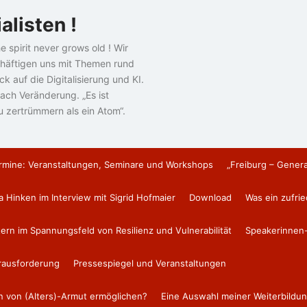
alisten !
e spirit never grows old ! Wir
häftigen uns mit Themen rund
k auf die Digitalisierung und KI.
ach Veränderung. „Es ist
u zertrümmern als ein Atom“.
rmine: Veranstaltungen, Seminare und Workshops
„Freiburg – Gener
a Hinken im Interview mit Sigrid Hofmaier
Download
Was ein zufri
tern im Spannungsfeld von Resilienz und Vulnerabilität
Speakerinnen-
erausforderung
Pressespiegel und Veranstaltungen
en von (Alters)-Armut ermöglichen?
Eine Auswahl meiner Weiterbildun