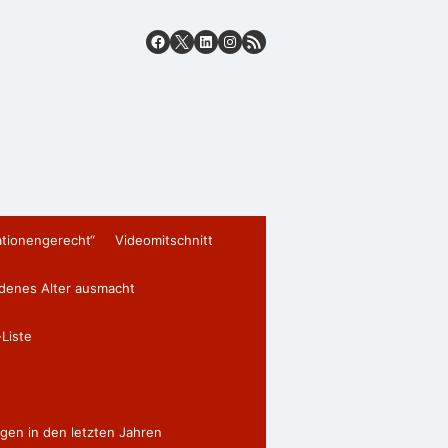
ationengerecht“
Videomitschnitt
edenes Alter ausmacht
Liste
gen in den letzten Jahren