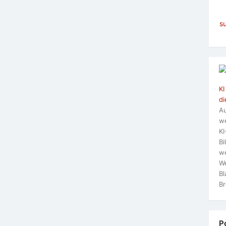
s
KI
di
Au
we
KI
Bi
we
We
Bl
Br
P