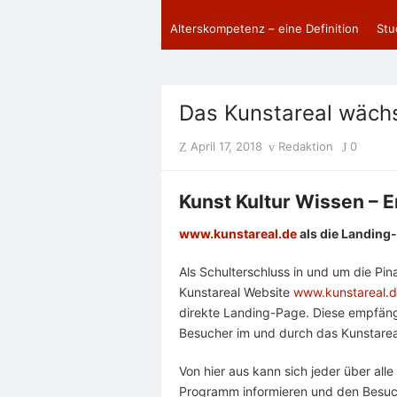
Alterskompetenz – eine Definition
Stu
Das Kunstareal wäc
Posted
Author
April 17, 2018
Redaktion
0
on
Kunst Kultur Wissen – 
www.kunstareal.de
als die Landing
Als Schulterschluss in und um die Pi
Kunstareal Website
www.kunstareal.
direkte Landing-Page. Diese empfängt
Besucher im und durch das Kunstarea
Von hier aus kann sich jeder über alle
Programm informieren und den Besuch