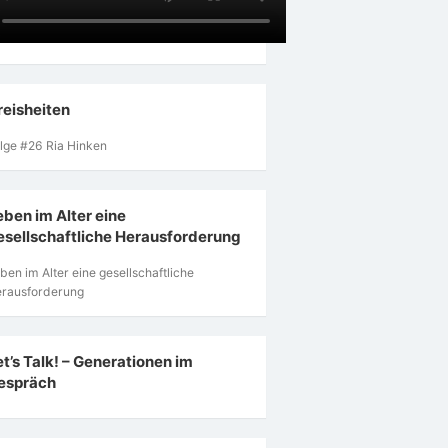
reisheiten
lge #26 Ria Hinken
eben im Alter eine
esellschaftliche Herausforderung
ben im Alter eine gesellschaftliche
rausforderung
et’s Talk! – Generationen im
espräch