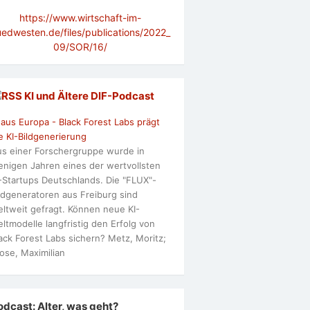
https://www.wirtschaft-im-
uedwesten.de/files/publications/2022_
09/SOR/16/
KI und Ältere DlF-Podcast
 aus Europa - Black Forest Labs prägt
e KI-Bildgenerierung
s einer Forschergruppe wurde in
nigen Jahren eines der wertvollsten
-Startups Deutschlands. Die "FLUX"-
ldgeneratoren aus Freiburg sind
ltweit gefragt. Können neue KI-
ltmodelle langfristig den Erfolg von
ack Forest Labs sichern? Metz, Moritz;
ose, Maximilian
odcast: Alter, was geht?