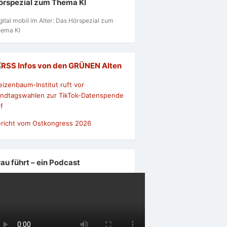
örspezial zum Thema KI
gital mobil im Alter: Das Hörspezial zum
ema KI
Infos von den GRÜNEN Alten
izenbaum-Institut ruft vor
ndtagswahlen zur TikTok-Datenspende
f
richt vom Ostkongress 2026
rau führt – ein Podcast