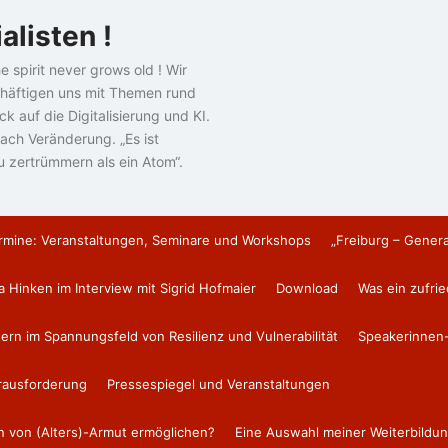
alisten !
e spirit never grows old ! Wir
häftigen uns mit Themen rund
k auf die Digitalisierung und KI.
ach Veränderung. „Es ist
u zertrümmern als ein Atom“.
rmine: Veranstaltungen, Seminare und Workshops
„Freiburg – Gener
a Hinken im Interview mit Sigrid Hofmaier
Download
Was ein zufri
tern im Spannungsfeld von Resilienz und Vulnerabilität
Speakerinnen-
erausforderung
Pressespiegel und Veranstaltungen
en von (Alters)-Armut ermöglichen?
Eine Auswahl meiner Weiterbildun