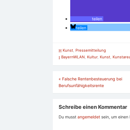
teilen
teilen
Kunst
,
Pressemitteilung
BayernWLAN
,
Kultur
,
Kunst
,
Kunstare
Beitragsnavigation
«
Falsche Rentenbesteuerung bei
Berufsunfähigkeitsrente
Schreibe einen Kommentar
Du musst
angemeldet
sein, um eine