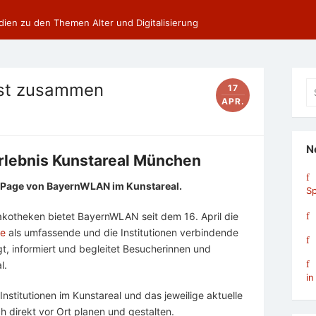
dien zu den Themen Alter und Digitalisierung
Se
hst zusammen
17
fo
APR.
N
Erlebnis Kunstareal München
-Page von BayernWLAN im Kunstareal.
Sp
nakotheken bietet BayernWLAN seit dem 16. April die
de
als umfassende und die Institutionen verbindende
, informiert und begleitet Besucherinnen und
l.
in
 Institutionen im Kunstareal und das jeweilige aktuelle
 direkt vor Ort planen und gestalten.