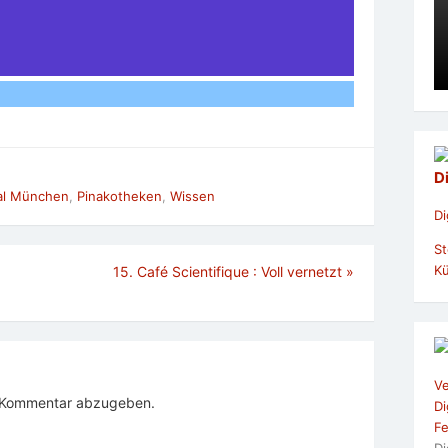
D
al München
,
Pinakotheken
,
Wissen
Di
St
Kü
15. Café Scientifique : Voll vernetzt
»
Ve
n Kommentar abzugeben.
Di
Fe
Di