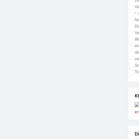
Ve
– 
N
Di
Ve
Wi
im
de
ve
St
To
K
Di