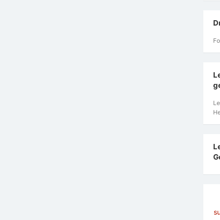
D
Fo
L
g
Le
He
L
G
s