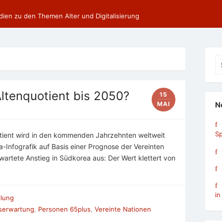
dien zu den Themen Alter und Digitalisierung
Se
fo
Altenquotient bis 2050?
15
MAI
N
Sp
tient wird in den kommenden Jahrzehnten weltweit
ta-Infografik auf Basis einer Prognose der Vereinten
rwartete Anstieg in Südkorea aus: Der Wert klettert von
in
ilung
serwartung
,
Personen 65plus
,
Vereinte Nationen