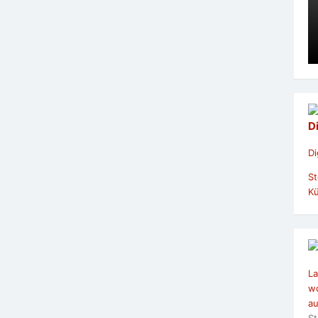
D
Di
St
Kü
La
wo
au
St