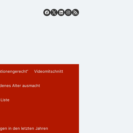
ationengerecht“
Videomitschnitt
edenes Alter ausmacht
Liste
gen in den letzten Jahren