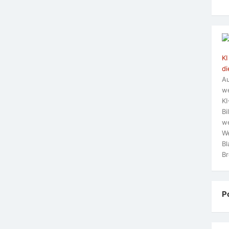
KI
di
Au
we
KI
Bi
we
We
Bl
Br
P