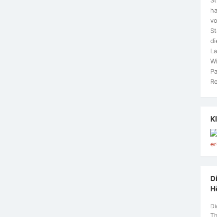
ha
vo
S
di
La
Wi
Pa
Re
K
Di
H
Di
Th