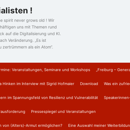
alisten !
e spirit never grows old ! Wir
häftigen uns mit Themen rund
k auf die Digitalisierung und KI.
ach Veränderung. „Es ist
u zertrümmern als ein Atom“.
rmine: Veranstaltungen, Seminare und Workshops
„Freiburg – Gener
a Hinken im Interview mit Sigrid Hofmaier
Download
Was ein zufri
tern im Spannungsfeld von Resilienz und Vulnerabilität
Speakerinnen-
erausforderung
Pressespiegel und Veranstaltungen
en von (Alters)-Armut ermöglichen?
Eine Auswahl meiner Weiterbildun