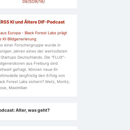
09/SOR/16/
KI und Ältere DlF-Podcast
 aus Europa - Black Forest Labs prägt
e KI-Bildgenerierung
s einer Forschergruppe wurde in
nigen Jahren eines der wertvollsten
-Startups Deutschlands. Die "FLUX"-
ldgeneratoren aus Freiburg sind
ltweit gefragt. Können neue KI-
ltmodelle langfristig den Erfolg von
ack Forest Labs sichern? Metz, Moritz;
ose, Maximilian
odcast: Alter, was geht?