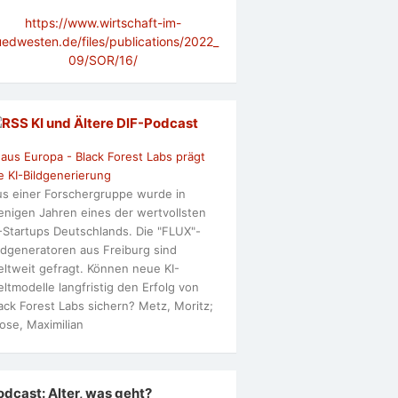
https://www.wirtschaft-im-
uedwesten.de/files/publications/2022_
09/SOR/16/
KI und Ältere DlF-Podcast
 aus Europa - Black Forest Labs prägt
e KI-Bildgenerierung
s einer Forschergruppe wurde in
nigen Jahren eines der wertvollsten
-Startups Deutschlands. Die "FLUX"-
ldgeneratoren aus Freiburg sind
ltweit gefragt. Können neue KI-
ltmodelle langfristig den Erfolg von
ack Forest Labs sichern? Metz, Moritz;
ose, Maximilian
odcast: Alter, was geht?