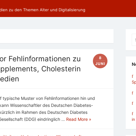
dien zu den Themen Alter und Digitalisierung
Se
fo
r Fehlinformationen zu
8
JUNI
N
upplements, Cholesterin
Medien
Sp
 typische Muster von Fehlinformationen hin und
kann Wissenschaftler des Deutschen Diabetes-
kürzlich im Rahmen des Deutschen Diabetes
esellschaft (DDG) eindringlich …
Read More »
in