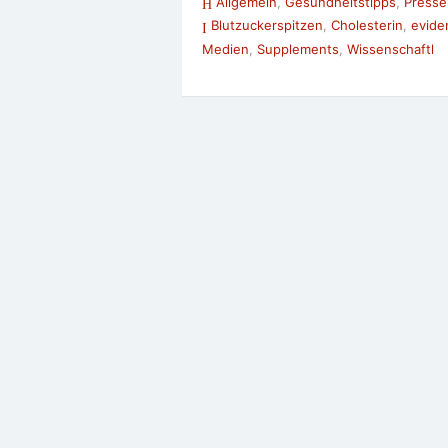
Allgemein
,
Gesundheitstipps
,
Presse
Blutzuckerspitzen
,
Cholesterin
,
evide
Medien
,
Supplements
,
Wissenschaftl