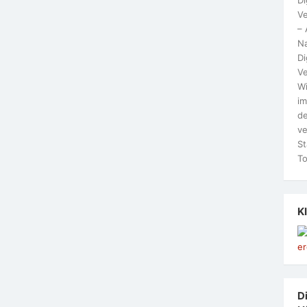
Ve
– 
N
Di
Ve
Wi
im
de
ve
St
To
K
Di