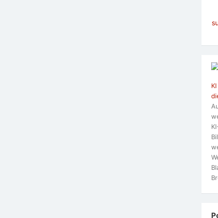
s
KI
di
Au
we
KI
Bi
we
We
Bl
Br
P