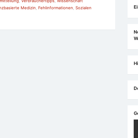
mitteilung
,
Verbrauchertipps
,
Wissenschaft
E
nzbasierte Medizin
,
Fehlinformationen
,
Sozialen
N
W
H
D
G