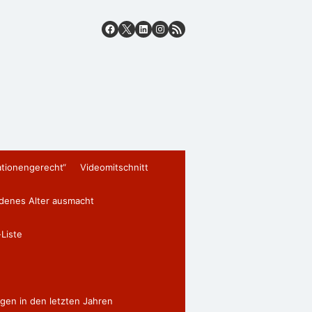
ationengerecht“
Videomitschnitt
edenes Alter ausmacht
Liste
gen in den letzten Jahren