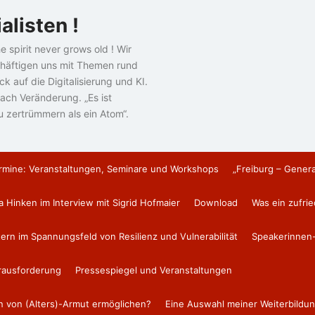
alisten !
e spirit never grows old ! Wir
häftigen uns mit Themen rund
k auf die Digitalisierung und KI.
ach Veränderung. „Es ist
u zertrümmern als ein Atom“.
rmine: Veranstaltungen, Seminare und Workshops
„Freiburg – Gener
a Hinken im Interview mit Sigrid Hofmaier
Download
Was ein zufri
tern im Spannungsfeld von Resilienz und Vulnerabilität
Speakerinnen-
erausforderung
Pressespiegel und Veranstaltungen
en von (Alters)-Armut ermöglichen?
Eine Auswahl meiner Weiterbildun