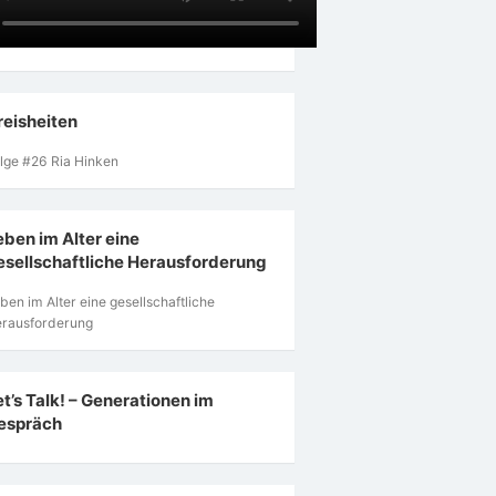
reisheiten
lge #26 Ria Hinken
eben im Alter eine
esellschaftliche Herausforderung
ben im Alter eine gesellschaftliche
rausforderung
et’s Talk! – Generationen im
espräch