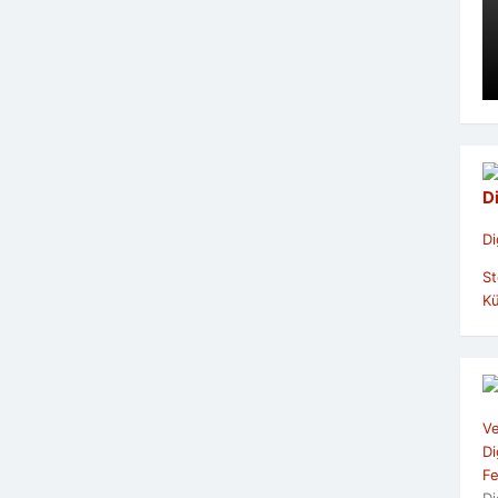
D
Di
St
Kü
Ve
Di
Fe
Di