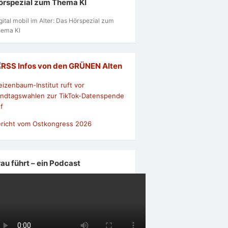
örspezial zum Thema KI
gital mobil im Alter: Das Hörspezial zum
ema KI
Infos von den GRÜNEN Alten
izenbaum-Institut ruft vor
ndtagswahlen zur TikTok-Datenspende
f
richt vom Ostkongress 2026
rau führt – ein Podcast