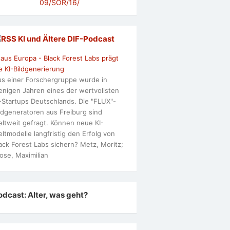
09/SOR/16/
KI und Ältere DlF-Podcast
 aus Europa - Black Forest Labs prägt
e KI-Bildgenerierung
s einer Forschergruppe wurde in
nigen Jahren eines der wertvollsten
-Startups Deutschlands. Die "FLUX"-
ldgeneratoren aus Freiburg sind
ltweit gefragt. Können neue KI-
ltmodelle langfristig den Erfolg von
ack Forest Labs sichern? Metz, Moritz;
ose, Maximilian
odcast: Alter, was geht?