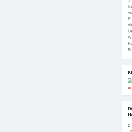
ha
vo
S
di
La
Wi
Pa
Re
K
Di
H
Di
Th