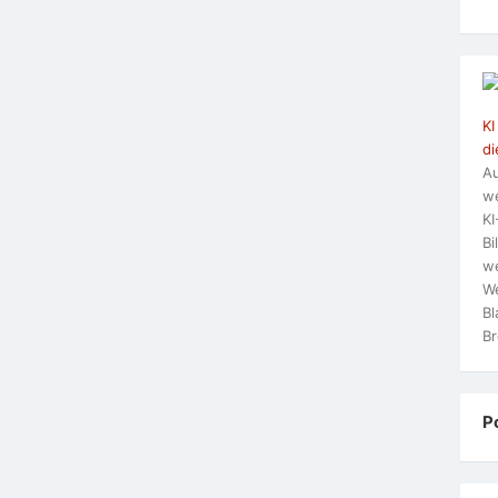
KI
di
Au
we
KI
Bi
we
We
Bl
Br
P