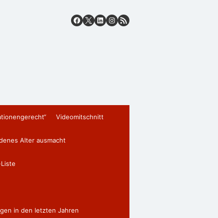
ationengerecht“
Videomitschnitt
edenes Alter ausmacht
Liste
gen in den letzten Jahren