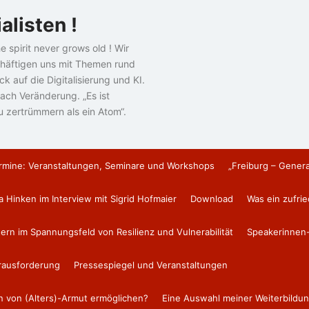
alisten !
e spirit never grows old ! Wir
häftigen uns mit Themen rund
k auf die Digitalisierung und KI.
ach Veränderung. „Es ist
u zertrümmern als ein Atom“.
rmine: Veranstaltungen, Seminare und Workshops
„Freiburg – Gener
a Hinken im Interview mit Sigrid Hofmaier
Download
Was ein zufri
tern im Spannungsfeld von Resilienz und Vulnerabilität
Speakerinnen-
erausforderung
Pressespiegel und Veranstaltungen
en von (Alters)-Armut ermöglichen?
Eine Auswahl meiner Weiterbildun