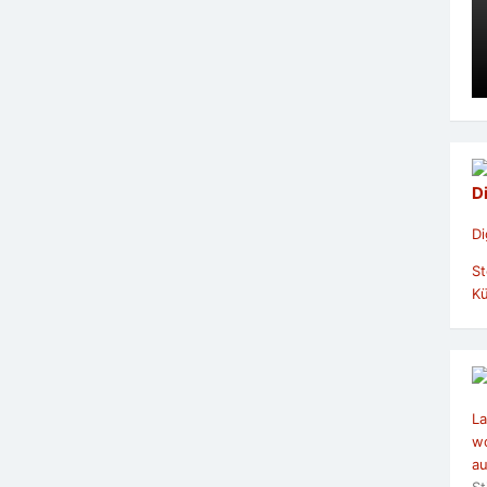
D
Di
St
Kü
La
wo
au
St