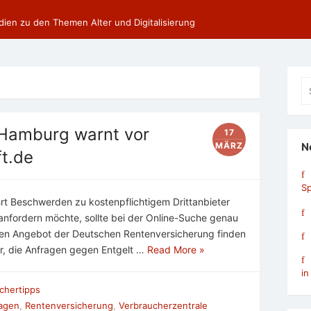
dien zu den Themen Alter und Digitalisierung
Se
fo
 Hamburg warnt vor
17
MÄRZ
N
ft.de
Sp
rt Beschwerden zu kostenpflichtigem Drittanbieter
anfordern möchte, sollte bei der Online-Suche genau
len Angebot der Deutschen Rentenversicherung finden
er, die Anfragen gegen Entgelt …
Read More »
in
chertipps
agen
,
Rentenversicherung
,
Verbraucherzentrale