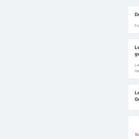
D
Fo
L
g
Le
He
L
G
s