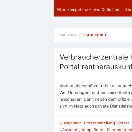
Alterskompetenz – eine Definition
Stu
TAG ARCHIVES:
AUSKUNFT
Verbraucherzentrale
Portal rentnerauskun
Verbraucherschützer erhalten vermeh
Wer Unterlagen rund um seine Rente 
hinschauen. Denn neben dem offiziel
sich im Netz auch private Dienstleist
Allgemein
,
Pressemitteilung
,
Verbrau
Auskunft
,
Nepp
,
Rente
,
Rentenunterl