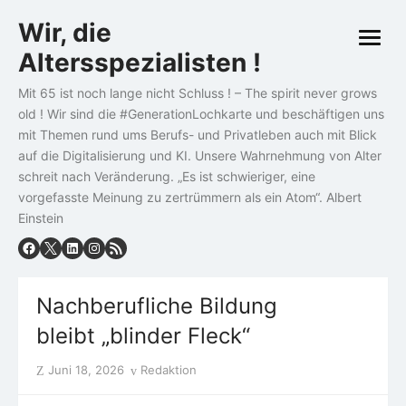
Skip
Wir, die
to
open
content
Altersspezialisten !
menu
Mit 65 ist noch lange nicht Schluss ! – The spirit never grows
old ! Wir sind die #GenerationLochkarte und beschäftigen uns
mit Themen rund ums Berufs- und Privatleben auch mit Blick
auf die Digitalisierung und KI. Unsere Wahrnehmung von Alter
schreit nach Veränderung. „Es ist schwieriger, eine
vorgefasste Meinung zu zertrümmern als ein Atom“. Albert
Einstein
Nachberufliche Bildung
bleibt „blinder Fleck“
Posted
Author
Juni 18, 2026
Redaktion
on