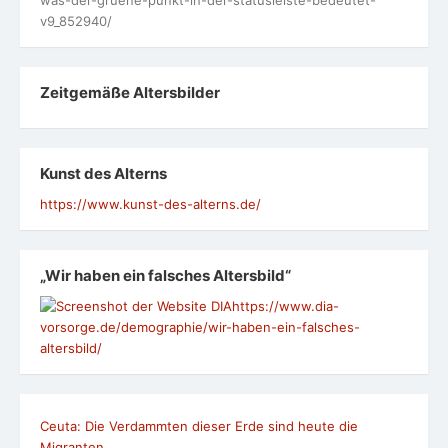
was-der-gruene-punkt-in-der-statusleiste-bedeutet-
v9_852940/
Zeit­ge­mäße Alters­bil­der
Kunst des Alterns
https://www.kunst-des-alterns.de/
„Wir haben ein falsches Altersbild“
https://www.dia-
vorsorge.de/demographie/wir-haben-ein-falsches-
altersbild/
Ceuta: Die Verdammten dieser Erde sind heute die
Migranten