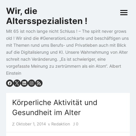
Skip
Wir, die
to
open
content
Altersspezialisten !
menu
Mit 65 ist noch lange nicht Schluss ! – The spirit never grows
old ! Wir sind die #GenerationLochkarte und beschäftigen uns
mit Themen rund ums Berufs- und Privatleben auch mit Blick
auf die Digitalisierung und KI. Unsere Wahrnehmung von Alter
schreit nach Veränderung. „Es ist schwieriger, eine
vorgefasste Meinung zu zertrümmern als ein Atom“. Albert
Einstein
Körperliche Aktivität und
Gesundheit im Alter
Posted
Author
Oktober 1, 2014
Redaktion
0
on