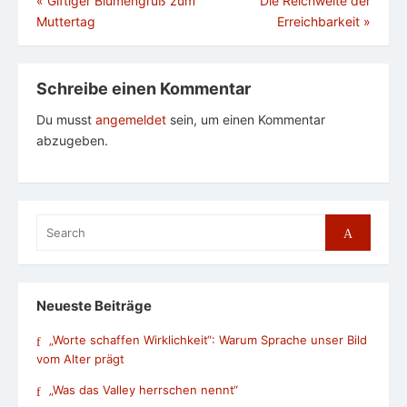
Beitragsnavigation
«
Giftiger Blumengruß zum
Die Reichweite der
Muttertag
Erreichbarkeit
»
Schreibe einen Kommentar
Du musst
angemeldet
sein, um einen Kommentar
abzugeben.
Search
Search
for:
Neueste Beiträge
„Worte schaffen Wirklichkeit“: Warum Sprache unser Bild
vom Alter prägt
„Was das Valley herrschen nennt“