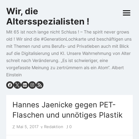
Skip
Wir, die
to
open
content
Altersspezialisten !
menu
Mit 65 ist noch lange nicht Schluss ! – The spirit never grows
old ! Wir sind die #GenerationLochkarte und beschäftigen uns
mit Themen rund ums Berufs- und Privatleben auch mit Blick
auf die Digitalisierung und KI. Unsere Wahrnehmung von Alter
schreit nach Veränderung. „Es ist schwieriger, eine
vorgefasste Meinung zu zertrümmern als ein Atom“. Albert
Einstein
Hannes Jaenicke gegen PET-
Flaschen und unnötiges Plastik
Posted
Author
Mai 5, 2017
Redaktion
0
on