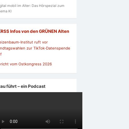
gital mobil im Alter: Das Hörspezial zum
ema KI
Infos von den GRÜNEN Alten
izenbaum-Institut ruft vor
ndtagswahlen zur TikTok-Datenspende
f
richt vom Ostkongress 2026
rau führt – ein Podcast