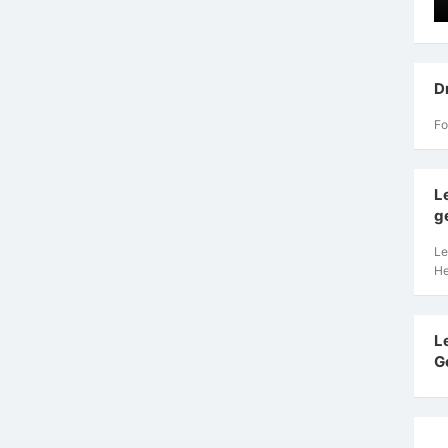
D
Fo
L
g
Le
He
L
G