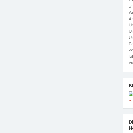
of
W
4.
Un
Un
U
Pa
ve
lu
ve
K
Di
H