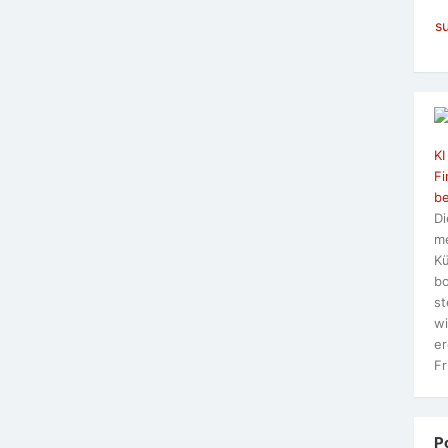
s
KI
Fi
be
Di
me
Kü
bo
st
wi
er
Fr
P