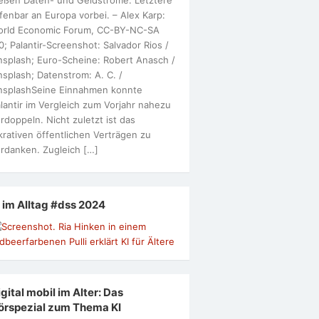
fenbar an Europa vorbei. – Alex Karp:
orld Economic Forum, CC-BY-NC-SA
0; Palantir-Screenshot: Salvador Rios /
splash; Euro-Scheine: Robert Anasch /
splash; Datenstrom: A. C. /
nsplashSeine Einnahmen konnte
lantir im Vergleich zum Vorjahr nahezu
rdoppeln. Nicht zuletzt ist das
krativen öffentlichen Verträgen zu
rdanken. Zugleich […]
I im Alltag #dss 2024
gital mobil im Alter: Das
örspezial zum Thema KI