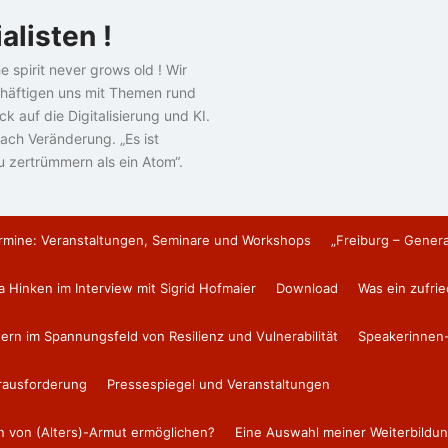
alisten !
e spirit never grows old ! Wir
häftigen uns mit Themen rund
k auf die Digitalisierung und KI.
ach Veränderung. „Es ist
u zertrümmern als ein Atom“.
rmine: Veranstaltungen, Seminare und Workshops
„Freiburg – Gener
a Hinken im Interview mit Sigrid Hofmaier
Download
Was ein zufri
tern im Spannungsfeld von Resilienz und Vulnerabilität
Speakerinnen-
erausforderung
Pressespiegel und Veranstaltungen
en von (Alters)-Armut ermöglichen?
Eine Auswahl meiner Weiterbildun