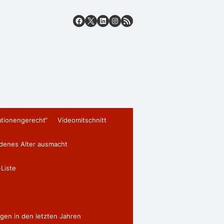
ationengerecht“
Videomitschnitt
edenes Alter ausmacht
Liste
gen in den letzten Jahren