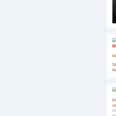
D
Di
St
Kü
Du
vo
Hi
fl