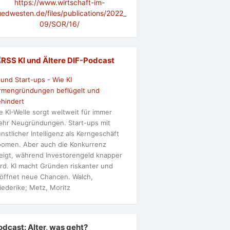
https://www.wirtschaft-im-
uedwesten.de/files/publications/2022_
09/SOR/16/
KI und Ältere DlF-Podcast
 und Start-ups - Wie KI
rmengründungen beflügelt und
hindert
e KI-Welle sorgt weltweit für immer
hr Neugründungen. Start-ups mit
nstlicher Intelligenz als Kerngeschäft
omen. Aber auch die Konkurrenz
eigt, während Investorengeld knapper
rd. KI macht Gründen riskanter und
öffnet neue Chancen. Walch,
iederike; Metz, Moritz
odcast: Alter, was geht?