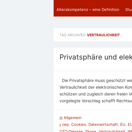
Alterskompetenz – eine Definition
Stu
TAG ARCHIVES:
VERTRAULICHKEIT
Privatsphäre und ele
Die Privatsphäre muss geschützt wer
Vertraulichkeit der elektronischen K
schützen und zugleich deren freien 
vorgelegte Vorschlag schafft Rechtsu
Allgemein
cep
,
Cookies
,
Datenwirtschaft
,
EU
,
E
OTT-Dienste
,
Skype
,
Vertraulichkeit
,
W