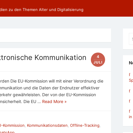
dien zu den Themen Alter und Digitalisierung
Se
fo
ktronische Kommunikation
4
JULI
N
Sp
den Die EU-Kommission will mit einer Verordnung die
ommunikation und die Daten der Endnutzer effektiver
Verkehr gewährleisten. Der von der EU-Kommission
nsicherheit. Die EU …
Read More »
in
U-Kommission
,
Kommunikationsdaten
,
Offline-Tracking
,
hatsApp