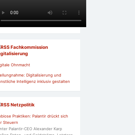
Fachkommission
igitalisierung
gitale Ohnmacht
ellungnahme: Digitalisierung und
nstliche Intelligenz inklusiv gestalten
Netzpolitik
biose Praktiken: Palantir drückt sich
r Steuern
nter Palantir-CEO Alexander Karp
ießen Daten- und Geldströme. Letztere