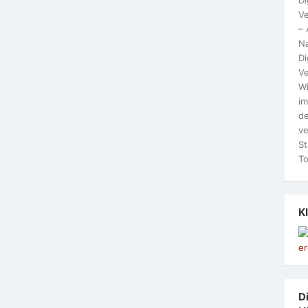
Ve
– 
N
Di
Ve
Wi
im
de
ve
St
To
K
Di