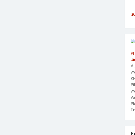
s
KI
di
Au
we
KI
Bi
we
We
Bl
Br
P