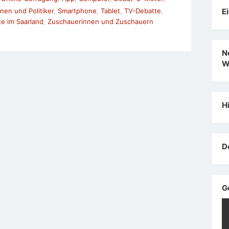
nnen und Politiker
,
Smartphone
,
Tablet
,
TV-Debatte
,
E
e im Saarland
,
Zuschauerinnen und Zuschauern
N
W
H
D
G