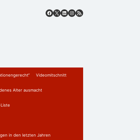
ationengerecht“
Videomitschnitt
edenes Alter ausmacht
Liste
gen in den letzten Jahren