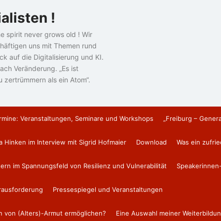
alisten !
e spirit never grows old ! Wir
häftigen uns mit Themen rund
k auf die Digitalisierung und KI.
ach Veränderung. „Es ist
u zertrümmern als ein Atom“.
rmine: Veranstaltungen, Seminare und Workshops
„Freiburg – Gener
a Hinken im Interview mit Sigrid Hofmaier
Download
Was ein zufri
tern im Spannungsfeld von Resilienz und Vulnerabilität
Speakerinnen-
erausforderung
Pressespiegel und Veranstaltungen
en von (Alters)-Armut ermöglichen?
Eine Auswahl meiner Weiterbildun