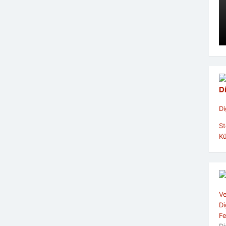
D
Di
St
Kü
Ve
Di
Fe
Di