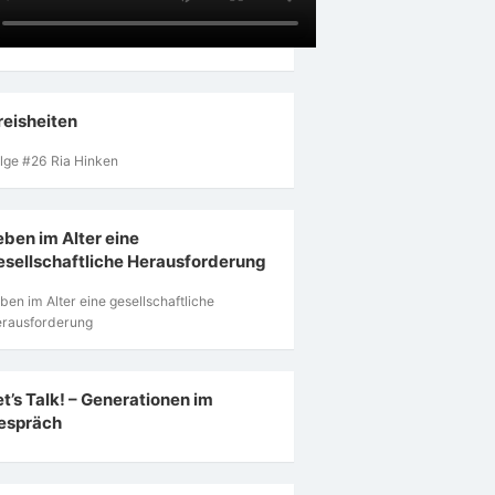
reisheiten
lge #26 Ria Hinken
eben im Alter eine
esellschaftliche Herausforderung
ben im Alter eine gesellschaftliche
rausforderung
et’s Talk! – Generationen im
espräch