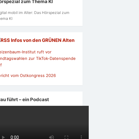
örspezial zum Thema KI
gital mobil im Alter: Das Hörspezial zum
ema KI
Infos von den GRÜNEN Alten
izenbaum-Institut ruft vor
ndtagswahlen zur TikTok-Datenspende
f
richt vom Ostkongress 2026
rau führt – ein Podcast