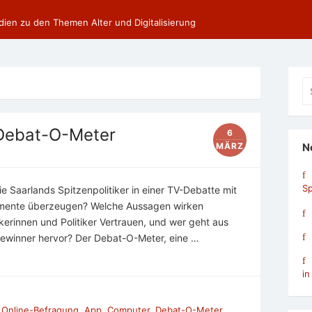
dien zu den Themen Alter und Digitalisierung
Se
fo
Debat-O-Meter
6
MÄRZ
N
Sp
e Saarlands Spitzenpolitiker in einer TV-Debatte mit
umente überzeugen? Welche Aussagen wirken
rinnen und Politiker Vertrauen, und wer geht aus
ewinner hervor? Der Debat-O-Meter, eine …
in
Online-Befragung
,
App
,
Computer
,
Debat-O-Meter
,