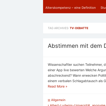
Alterskompetenz – eine Definition
Stu
TAG ARCHIVES:
TV-DEBATTE
Abstimmen mit dem 
Wissenschaftler suchen Teilnehmer, di
einer App live bewerten Welche Arg
abschreckend? Wann erwecken Politike
einem verbalen Schlagabtausch als G
Read More »
Allgemein
Albert-Ludwigs-Universität
,
anonyme 