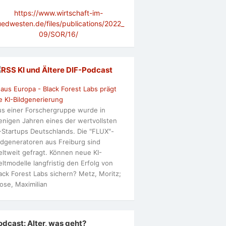
https://www.wirtschaft-im-
uedwesten.de/files/publications/2022_
09/SOR/16/
KI und Ältere DlF-Podcast
 aus Europa - Black Forest Labs prägt
e KI-Bildgenerierung
s einer Forschergruppe wurde in
nigen Jahren eines der wertvollsten
-Startups Deutschlands. Die "FLUX"-
ldgeneratoren aus Freiburg sind
ltweit gefragt. Können neue KI-
ltmodelle langfristig den Erfolg von
ack Forest Labs sichern? Metz, Moritz;
ose, Maximilian
odcast: Alter, was geht?