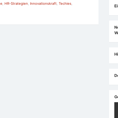
se
,
HR-Strategien
,
Innovationskraft
,
Techies
,
E
N
W
H
D
G