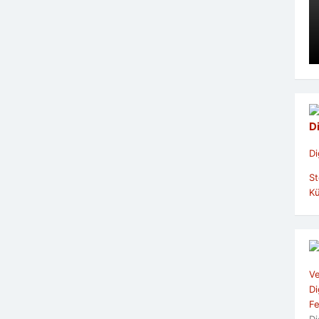
D
Di
St
Kü
Ve
Di
Fe
Di