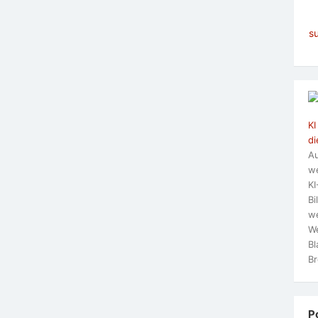
s
KI
di
Au
we
KI
Bi
we
We
Bl
Br
P