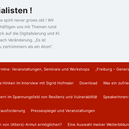
alisten !
e spirit never grows old ! Wir
häftigen uns mit Themen rund
k auf die Digitalisierung und KI.
ach Veränderung. „Es ist
u zertrümmern als ein Atom“.
rmine: Veranstaltungen, Seminare und Workshops
„Freiburg – Gener
a Hinken im Interview mit Sigrid Hofmaier
Download
Was ein zufri
tern im Spannungsfeld von Resilienz und Vulnerabilität
Speakerinnen-
erausforderung
Pressespiegel und Veranstaltungen
en von (Alters)-Armut ermöglichen?
Eine Auswahl meiner Weiterbildun