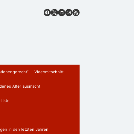
ationengerecht“
Videomitschnitt
edenes Alter ausmacht
Liste
gen in den letzten Jahren