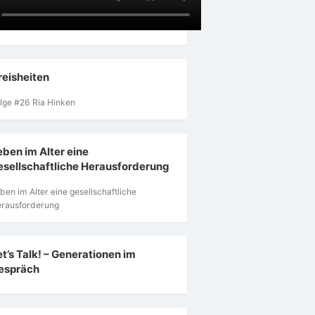
reisheiten
lge #26 Ria Hinken
eben im Alter eine
esellschaftliche Herausforderung
ben im Alter eine gesellschaftliche
rausforderung
et’s Talk! – Generationen im
espräch