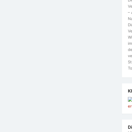
Ve
– 
N
Di
Ve
Wi
im
de
ve
St
To
K
Di