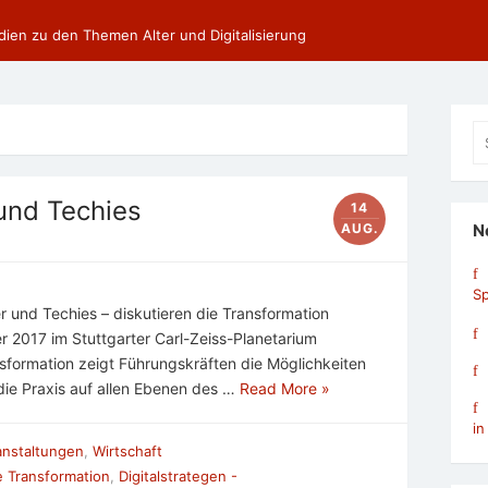
dien zu den Themen Alter und Digitalisierung
Se
fo
und Techies
14
AUG.
N
Sp
r und Techies – diskutieren die Transformation
2017 im Stuttgarter Carl-Zeiss-Planetarium
sformation zeigt Führungskräften die Möglichkeiten
die Praxis auf allen Ebenen des …
Read More »
in
anstaltungen
,
Wirtschaft
le Transformation
,
Digitalstrategen -