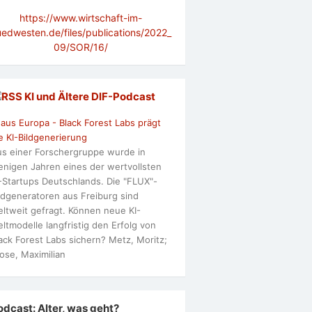
https://www.wirtschaft-im-
uedwesten.de/files/publications/2022_
09/SOR/16/
KI und Ältere DlF-Podcast
 aus Europa - Black Forest Labs prägt
e KI-Bildgenerierung
s einer Forschergruppe wurde in
nigen Jahren eines der wertvollsten
-Startups Deutschlands. Die "FLUX"-
ldgeneratoren aus Freiburg sind
ltweit gefragt. Können neue KI-
ltmodelle langfristig den Erfolg von
ack Forest Labs sichern? Metz, Moritz;
ose, Maximilian
odcast: Alter, was geht?