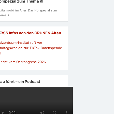
örspezial zum Thema KI
gital mobil im Alter: Das Hörspezial zum
ema KI
Infos von den GRÜNEN Alten
izenbaum-Institut ruft vor
ndtagswahlen zur TikTok-Datenspende
f
richt vom Ostkongress 2026
rau führt – ein Podcast